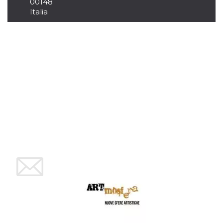
00148
mese
viene
m.stripe.com
generalmente
Italia
utilizzato per le
prestazioni e
l'ottimizzazione
dei servizi di
elaborazione
dei pagamenti,
facilitando la
memorizzazione
dei contenuti
sul browser per
rendere le
pagine più
veloci.
CookieScriptConsent
4
Questo cookie
CookieScript
settimane
viene utilizzato
oooh.events
2 giorni
dal servizio
Cookie-
Script.com per
ricordare le
preferenze di
consenso sui
cookie dei
visitatori. È
necessario che il
banner dei
cookie di
Cookie-
Script.com
funzioni