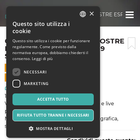
×
CORVIALE URBAN LAB : MOSTRE ESPOSITI
Questo sito utilizza i
ITALIAN
cookie
ENGLISH
CORVIALE URBAN LAB : MOSTRE
Questo sito utilizza i cookie per funzionare
regolarmente. Come previsto dalla
ESPOSITIVE AL MITREO – 19
SPANISH
normativa europea, dobbiamo chiederti il
SETTEMBRE
consenso.
Leggi di più
19 SETTEMBRE 2022 - 17:00
NECESSARI
VENDITE ONLINE TERMINATE
MARKETING
Arte, Mostre & Musei
18 - 25 settembre
ACCETTA TUTTO
Vernissage 18 settembre alle ore 18:00 e live
painting alle ore 19:00
RIFIUTA TUTTO TRANNE I NECESSARI
Mostre espositive di pittura, fotografia, grafica,
scultura e videoarte.
MOSTRA DETTAGLI