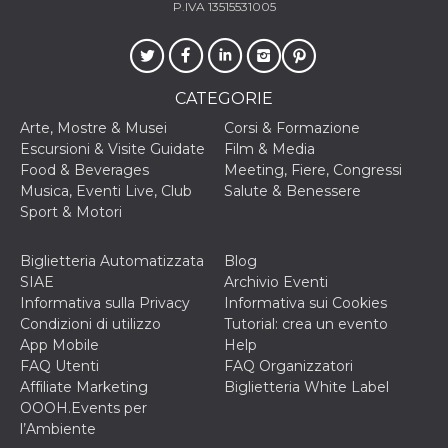
P.IVA 13515531005
o persistent
30 giorni
datr
2 anni
Questo coo
Meta
identifica il
Platform Inc.
browser che
.facebook.com
connette a
CATEGORIE
Facebook. 
direttament
Arte, Mostre & Musei
Corsi & Formazione
legato alla 
Escursioni & Visite Guidate
Film & Media
Facebook
dell'utente.
Food & Beverages
Meeting, Fiere, Congressi
Facebook s
Musica, Eventi Live, Club
Salute & Benessere
che viene
utilizzato p
Sport & Motori
aiutare con 
sicurezza e a
di accesso
Biglietteria Automatizzata
Blog
sospette, in
particolare p
SIAE
Archivio Eventi
rilevamento
Informativa sulla Privacy
Informativa sui Cookies
bot che ten
di accedere 
Condizioni di utilizzo
Tutorial: crea un evento
servizio. F
App Mobile
Help
afferma anc
il profilo
FAQ Utenti
FAQ Organizzatori
comportame
Affiliate Marketing
Biglietteria White Label
associato a
ciascun coo
OOOH.Events per
datr viene
l’Ambiente
eliminato d
giorni. Que