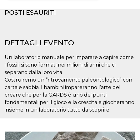
Necessari
Marketing
POSTI ESAURITI
I cookie strettamente necessari o tecnici sono
indispensabili al funzionamento del sito. I
servizi qui presenti non potranno funzionare
senza.
DETTAGLI EVENTO
Provider /
Nome
Scadenza
Descrizione
Dominio
Un laboratorio manuale per imparare a capire come
cf_clearance
1 anno
Clearance
Cloudflare,
i fossili si sono formati nei milioni di anni che ci
Cookie from
Inc.
CloudFlare
.oooh.events
separano dalla loro vita
stores the proof
of challenge
Costruiremo un “ritrovamento paleontologico” con
passed. It is
carta e sabbia. I bambini impareranno l’arte del
used to no
longer issue a
creare che per la GARDS è uno dei punti
captcha or
jschallenge
fondamentali per il gioco e la crescita e giocheranno
challenge if
present. It is
insieme in un laboratorio tutto da scoprire
required to
reach origin
server.
wordpress_test_cookie
Sessione
Cookie di
Automattic
Wordpress,
Inc.
verifica che il