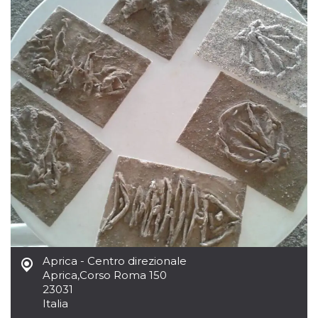
.oooh.events
browser accetti i
cookie.
PHPSESSID
Sessione
Cookie
PHP.net
generato da
oooh.events
applicazioni
basate sul
linguaggio PHP.
Si tratta di un
identificatore
generico
utilizzato per
mantenere le
variabili di
sessione utente.
Normalmente è
un numero
generato in
modo casuale, il
modo in cui
viene utilizzato
può essere
specifico per il
sito, ma un
buon esempio è
mantenere uno
Aprica - Centro direzionale
stato di accesso
Aprica
,
Corso Roma 150
per un utente
23031
tra le pagine.
Italia
m
1 anno 1
Questo cookie
Stripe