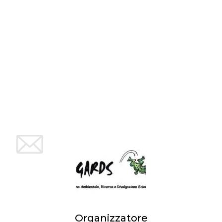
mese
viene
m.stripe.com
generalmente
utilizzato per le
prestazioni e
l'ottimizzazione
dei servizi di
elaborazione
dei pagamenti,
facilitando la
memorizzazione
dei contenuti
sul browser per
rendere le
pagine più
veloci.
CookieScriptConsent
4
Questo cookie
CookieScript
settimane
viene utilizzato
oooh.events
2 giorni
dal servizio
Cookie-
Script.com per
ricordare le
preferenze di
consenso sui
cookie dei
visitatori. È
necessario che il
banner dei
cookie di
Cookie-
Script.com
Organizzatore
funzioni