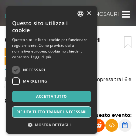
×
COSTRUIAMO I DINOSAURI
Questo sito utilizza i
ITALIAN
cookie
ENGLISH
COSTRUIAMO I DINOSAURI
Questo sito utilizza i cookie per funzionare
regolarmente. Come previsto dalla
SPANISH
normativa europea, dobbiamo chiederti il
18 LUGLIO 2024 - 15:30
consenso.
Leggi di più
VENDITE ONLINE TERMINATE
NECESSARI
Corsi & Formazione
Laboratorio rivolto a bambini di età compresa tra i 6 e
MARKETING
i 12 anni
ACCETTA TUTTO
Posti limitati - iscrizione obbligatoria
RIFIUTA TUTTO TRANNE I NECESSARI
Condividi questo evento:
MOSTRA DETTAGLI