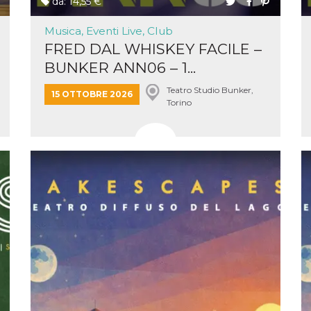
da: 14,55 €
e per
Musica, Eventi Live, Club
kie
FRED DAL WHISKEY FACILE –
 si
BUNKER ANN06 – 1...
Non è
e
Teatro Studio Bunker,
15 OTTOBRE 2026
singola
Torino
egnala
er
la
ttività
er il
 di
tano
al
acebook
he che
ntale
kie
opo 10
sto