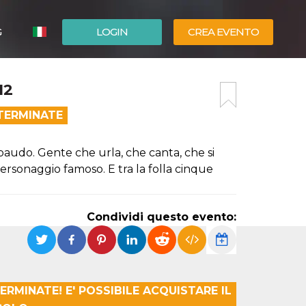
G
LOGIN
CREA EVENTO
ESPAÑOL
12
ENGLISH
 TERMINATE
audo. Gente che urla, che canta, che si
ersonaggio famoso. E tra la folla cinque
Condividi questo evento:
ERMINATE! E' POSSIBILE ACQUISTARE IL