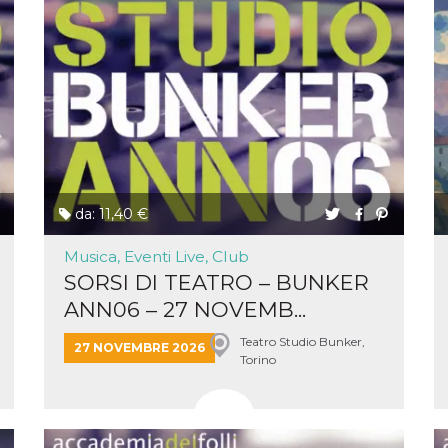
la
one
ioni di
 alle
su siti
.
one del
one,
altri
cifici
.
da: 11,40 €
i del
Musica, Eventi Live, Club
e
SORSI DI TEATRO – BUNKER
catore
lizzato
ANN06 – 27 NOVEMB...
lizzare
à per
Teatro Studio Bunker,
27 NOVEMBRE 2026
Torino
er
una
kie
zato da