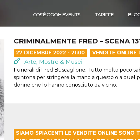
COS’È OOOH.EVENTS
TARIFFE
BLO
CRIMINALMENTE FRED – SCENA 13
27 DICEMBRE 2022 - 21:00
VENDITE ONLINE
Arte, Mostre & Musei
Funerali di Fred Buscaglione. Tutto molto poco sab
spintona per stringere la mano a questo o a quel p
donne che lo hanno conosciuto da vicino.
SIAMO SPIACENTI LE VENDITE ONLINE SONO T