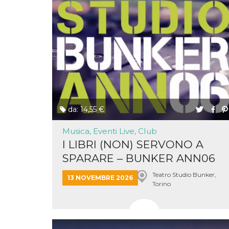
disabilitare 
.facebook.com
visualizzazi
delle inserz
Meta in base
sue attività 
web di terzi
sb
2 anni
Identificazi
Meta
browser di
Platform Inc.
Facebook,
.facebook.com
autenticazi
marketing e 
cookie di
funzione spe
di Facebook
da: 14,55 €
usida
.facebook.com
Sessione
raccoglie
informazion
Musica, Eventi Live, Club
browser
dell'utente 
I LIBRI (NON) SERVONO A
dell'identifi
univoco, uti
SPARARE – BUNKER ANN06
per persona
la pubblicit
&...
gli utenti
Teatro Studio Bunker,
13 NOVEMBRE 2026
Torino
xs
3 mesi
Utilizzato p
Meta
mantenere 
Platform Inc.
sessione
.facebook.com
__cf_bm
29 minuti
Questo coo
Cloudflare
58
viene utiliz
Inc.