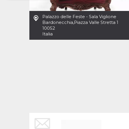
Necessari
Marketing
Palazzo delle Feste - Sala Viglione
I cookie strettamente necessari o tecnici sono
Bardonecchia
,
Piazza Valle Stretta 1
indispensabili al funzionamento del sito. I
10052
servizi qui presenti non potranno funzionare
Italia
senza.
Provider /
Nome
Scadenza
Descrizione
Dominio
cf_clearance
1 anno
Clearance
Cloudflare,
Cookie from
Inc.
CloudFlare
.oooh.events
stores the proof
of challenge
passed. It is
used to no
longer issue a
captcha or
jschallenge
challenge if
present. It is
required to
reach origin
server.
wordpress_test_cookie
Sessione
Cookie di
Automattic
Wordpress,
Inc.
verifica che il