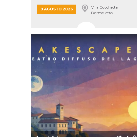
correttamente.
LAKE...
Villa Cucchetta,
8 AGOSTO 2026
Storage declaration
Dormelletto
Storage
Nome
Descrizione
type
fbssls_314278995690155
Session
storage
wpEmojiSettingsSupports
Session
storage
cn_uc__
Local
storage
Provider /
Nome
Scadenza
Descrizione
Dominio
c_user
4
Cookie di a
Meta
settimane
utente. Può
Platform Inc.
2 giorni
essere di se
.facebook.com