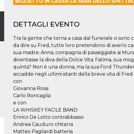
BIGLIETTO IN CASSA LA SERA DELLO SPETTA
DETTAGLI EVENTO
Tra la gente che torna a casa dal funerale ci sono
da dire su Fred, tutte loro pretendono di averlo cap
sua madre; Anna, compagna di passeggiate ai Muraz
diventasse la diva della Dolce Vita; Fatima, sua mog
quinta? Non è una donna, ma la sua Ford Thunderbi
accadde negli ultimi istanti della breve vita di Fre
con
Giovanna Rossi
Carlo Roncaglia
e con
LA WHISKEY FACILE BAND:
Enrico De Lotto contrabbasso
Andrea Cauduro chitarra
Matteo Pagliardi batteria