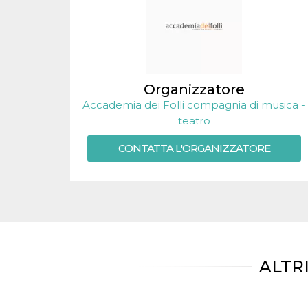
.oooh.events
browser accetti i
cookie.
PHPSESSID
Sessione
Cookie
PHP.net
generato da
oooh.events
applicazioni
basate sul
linguaggio PHP.
Organizzatore
Si tratta di un
identificatore
Accademia dei Folli compagnia di musica -
generico
utilizzato per
teatro
mantenere le
variabili di
sessione utente.
CONTATTA L'ORGANIZZATORE
Normalmente è
un numero
generato in
modo casuale, il
modo in cui
viene utilizzato
può essere
specifico per il
sito, ma un
buon esempio è
mantenere uno
stato di accesso
ALTR
per un utente
tra le pagine.
m
1 anno 1
Questo cookie
Stripe