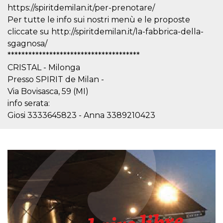
mese
viene
m.stripe.com
https://spiritdemilan.it/per-prenotare/
generalmente
utilizzato per le
Per tutte le info sui nostri menù e le proposte
prestazioni e
l'ottimizzazione
cliccate su http://spiritdemilan.it/la-fabbrica-della-
dei servizi di
sgagnosa/
elaborazione
dei pagamenti,
**************************************
facilitando la
memorizzazione
CRISTAL - Milonga
dei contenuti
sul browser per
Presso SPIRIT de Milan -
rendere le
Via Bovisasca, 59 (MI)
pagine più
veloci.
info serata:
CookieScriptConsent
4
Questo cookie
CookieScript
Giosi 3333645823 - Anna 3389210423
settimane
viene utilizzato
oooh.events
2 giorni
dal servizio
Cookie-
Script.com per
ricordare le
preferenze di
consenso sui
cookie dei
visitatori. È
necessario che il
banner dei
cookie di
Cookie-
Script.com
funzioni