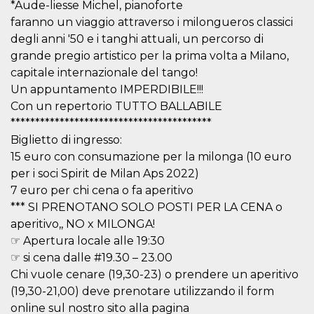
.oooh.events
*Aude-liesse Michel, pianoforte
browser accetti i
cookie.
faranno un viaggio attraverso i milongueros classici
degli anni '50 e i tanghi attuali, un percorso di
PHPSESSID
Sessione
Cookie
PHP.net
generato da
oooh.events
grande pregio artistico per la prima volta a Milano,
applicazioni
basate sul
capitale internazionale del tango!
linguaggio PHP.
Un appuntamento IMPERDIBILE!!!
Si tratta di un
identificatore
Con un repertorio TUTTO BALLABILE
generico
utilizzato per
*****************************************
mantenere le
variabili di
Biglietto di ingresso:
sessione utente.
15 euro con consumazione per la milonga (10 euro
Normalmente è
un numero
per i soci Spirit de Milan Aps 2022)
generato in
modo casuale, il
7 euro per chi cena o fa aperitivo
modo in cui
*** SI PRENOTANO SOLO POSTI PER LA CENA o
viene utilizzato
può essere
aperitivo,, NO x MILONGA!
specifico per il
sito, ma un
☞ Apertura locale alle 19:30
buon esempio è
mantenere uno
☞ si cena dalle #19.30 – 23.00
stato di accesso
Chi vuole cenare (19,30-23) o prendere un aperitivo
per un utente
tra le pagine.
(19,30-21,00) deve prenotare utilizzando il form
m
1 anno 1
Questo cookie
Stripe
online sul nostro sito alla pagina