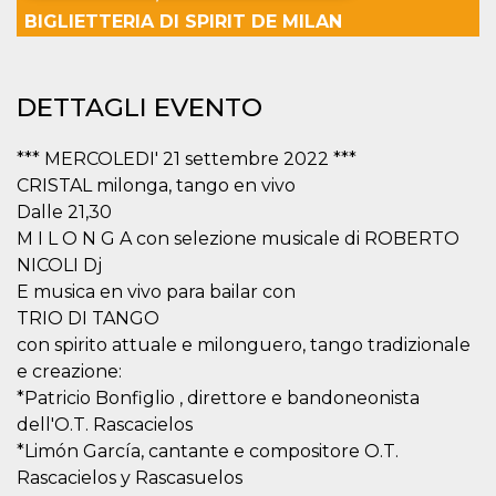
BIGLIETTERIA DI SPIRIT DE MILAN
Necessari
Marketing
I cookie strettamente necessari o tecnici sono
indispensabili al funzionamento del sito. I
DETTAGLI EVENTO
servizi qui presenti non potranno funzionare
senza.
*** MERCOLEDI' 21 settembre 2022 ***
Provider /
Nome
Scadenza
Descrizione
CRISTAL milonga, tango en vivo
Dominio
Dalle 21,30
cf_clearance
1 anno
Clearance
Cloudflare,
Cookie from
Inc.
M I L O N G A con selezione musicale di ROBERTO
CloudFlare
.oooh.events
stores the proof
NICOLI Dj
of challenge
E musica en vivo para bailar con
passed. It is
used to no
TRIO DI TANGO
longer issue a
captcha or
con spirito attuale e milonguero, tango tradizionale
jschallenge
e creazione:
challenge if
present. It is
*Patricio Bonfiglio , direttore e bandoneonista
required to
reach origin
dell'O.T. Rascacielos
server.
*Limón García, cantante e compositore O.T.
wordpress_test_cookie
Sessione
Cookie di
Automattic
Rascacielos y Rascasuelos
Wordpress,
Inc.
verifica che il