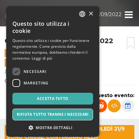
×
CRISTAL MILONGA 21/09/2022
Questo sito utilizza i
ITALIAN
cookie
ENGLISH
CRISTAL MILONGA 21/09/2022
Questo sito utilizza i cookie per funzionare
regolarmente. Come previsto dalla
SPANISH
normativa europea, dobbiamo chiederti il
21 SETTEMBRE 2022 - 21:30
consenso.
Leggi di più
VENDITE ONLINE TERMINATE
NECESSARI
Musica, Eventi Live, Club
CRISTAL milonga, tango en vivo
MARKETING
Condividi questo evento:
ACCETTA TUTTO
RIFIUTA TUTTO TRANNE I NECESSARI
MOSTRA DETTAGLI
LE PREVENDITE ONLINE PER MERCOLEDÌ 21/9
SONO CHIUSE, CONTINUANO ALLA