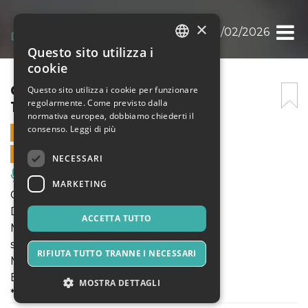
×
CRISTAL, TANGO EN VIVO 11/02/2026
Questo sito utilizza i
ITALIAN
cookie
ENGLISH
CRISTAL, TANGO EN VIVO
Questo sito utilizza i cookie per funzionare
regolarmente. Come previsto dalla
11/02/2026
SPANISH
normativa europea, dobbiamo chiederti il
consenso.
Leggi di più
11 FEBBRAIO 2026 - 19:30
VENDITE ONLINE TERMINATE
NECESSARI
Musica, Eventi Live, Club
MARKETING
CRISTAL, Tango en vivo
Dalle 21,30
ACCETTA TUTTO
M I L O N G A
selezione musicale di
RIFIUTA TUTTO TRANNE I NECESSARI
MAKIKO MORI DJ
E musica en vivo para bailar con
MOSTRA DETTAGLI
*** LA MAQUINA INVISIBILE ***