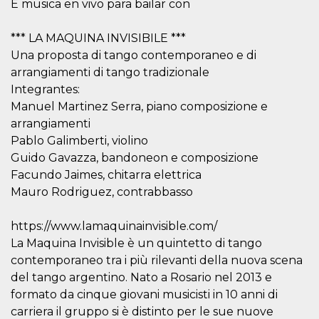
.oooh.events
E musica en vivo para bailar con
browser accetti i
cookie.
*** LA MAQUINA INVISIBILE ***
PHPSESSID
Sessione
Cookie
PHP.net
generato da
oooh.events
Una proposta di tango contemporaneo e di
applicazioni
basate sul
arrangiamenti di tango tradizionale
linguaggio PHP.
Integrantes:
Si tratta di un
identificatore
Manuel Martinez Serra, piano composizione e
generico
utilizzato per
arrangiamenti
mantenere le
Pablo Galimberti, violino
variabili di
sessione utente.
Guido Gavazza, bandoneon e composizione
Normalmente è
un numero
Facundo Jaimes, chitarra elettrica
generato in
modo casuale, il
Mauro Rodriguez, contrabbasso
modo in cui
viene utilizzato
può essere
https://www.lamaquinainvisible.com/
specifico per il
sito, ma un
La Maquina Invisible è un quintetto di tango
buon esempio è
contemporaneo tra i più rilevanti della nuova scena
mantenere uno
stato di accesso
del tango argentino. Nato a Rosario nel 2013 e
per un utente
tra le pagine.
formato da cinque giovani musicisti in 10 anni di
carriera il gruppo si è distinto per le sue nuove
m
1 anno 1
Questo cookie
Stripe