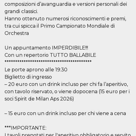
mese
viene
m.stripe.com
composizioni d’avanguardia e versioni personali dei
generalmente
utilizzato per le
grandi classici.
prestazioni e
l'ottimizzazione
Hanno ottenuto numerosi riconoscimenti e premi,
dei servizi di
tra cui spicca il Primo Campionato Mondiale di
elaborazione
dei pagamenti,
Orchestra
facilitando la
memorizzazione
dei contenuti
Un appuntamento IMPERDIBILE!!!
sul browser per
rendere le
Con un repertorio TUTTO BALLABILE
pagine più
veloci.
*****************************************
CookieScriptConsent
4
Questo cookie
Le porte aprono alle 19:30
CookieScript
settimane
viene utilizzato
oooh.events
Biglietto di ingresso
2 giorni
dal servizio
Cookie-
– 20 euro con un drink incluso per chi fa l’aperitivo,
Script.com per
ricordare le
con tavolo riservato, o viene dopocena (15 euro per i
preferenze di
soci Spirit de Milan Aps 2026)
consenso sui
cookie dei
visitatori. È
necessario che il
– 15 euro con un drink incluso per chi viene a cena
banner dei
cookie di
Cookie-
***IMPORTANTE:
Script.com
funzioni
I tavoli prenotati per l'aperitivo obbligatorio e servito