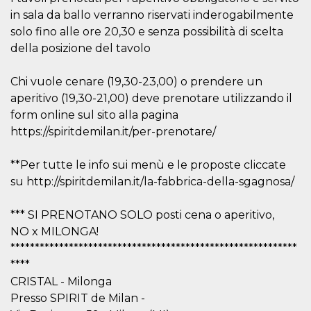
correttamente.
in sala da ballo verranno riservati inderogabilmente
Storage declaration
solo fino alle ore 20,30 e senza possibilità di scelta
della posizione del tavolo
Storage
Nome
Descrizione
type
Chi vuole cenare (19,30-23,00) o prendere un
fbssls_314278995690155
Session
storage
aperitivo (19,30-21,00) deve prenotare utilizzando il
wpEmojiSettingsSupports
Session
form online sul sito alla pagina
storage
https://spiritdemilan.it/per-prenotare/
cn_uc__
Local
storage
**Per tutte le info sui menù e le proposte cliccate
su http://spiritdemilan.it/la-fabbrica-della-sgagnosa/
*** SI PRENOTANO SOLO posti cena o aperitivo,
NO x MILONGA!
***********************************************************
Provider /
****
Nome
Scadenza
Descrizione
Dominio
CRISTAL - Milonga
c_user
4
Cookie di a
Meta
Presso SPIRIT de Milan -
settimane
utente. Può
Platform Inc.
2 giorni
essere di se
.facebook.com