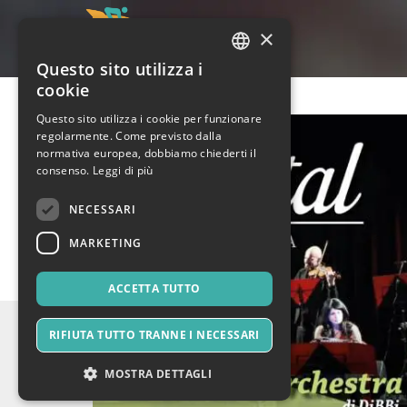
×
Questo sito utilizza i
ITALIAN
cookie
ENGLISH
Questo sito utilizza i cookie per funzionare
regolarmente. Come previsto dalla
SPANISH
normativa europea, dobbiamo chiederti il
consenso.
Leggi di più
NECESSARI
MARKETING
ACCETTA TUTTO
RIFIUTA TUTTO TRANNE I NECESSARI
MOSTRA DETTAGLI