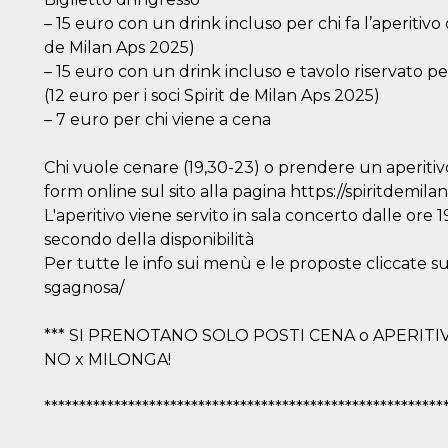
– 15 euro con un drink incluso per chi fa l’aperitivo
de Milan Aps 2025)
– 15 euro con un drink incluso e tavolo riservato per
(12 euro per i soci Spirit de Milan Aps 2025)
– 7 euro per chi viene a cena
Chi vuole cenare (19,30-23) o prendere un aperitivo
form online sul sito alla pagina https://spiritdemila
L'aperitivo viene servito in sala concerto dalle ore 19
secondo della disponibilità
Per tutte le info sui menù e le proposte cliccate su 
sgagnosa/
*** SI PRENOTANO SOLO POSTI CENA o APERITI
NO x MILONGA!
*********************************************************