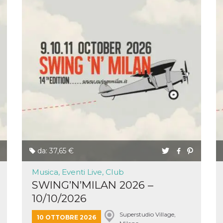
 letto
te Mi
ag di
su
eb
la
eguici
” del
i
colgono
ioni
 e
 di
 la
da: 37,65 €
ne di
del
Musica, Eventi Live, Club
SWING’N’MILAN 2026 –
r la
irata.
10/10/2026
Superstudio Village,
10 OTTOBRE 2026