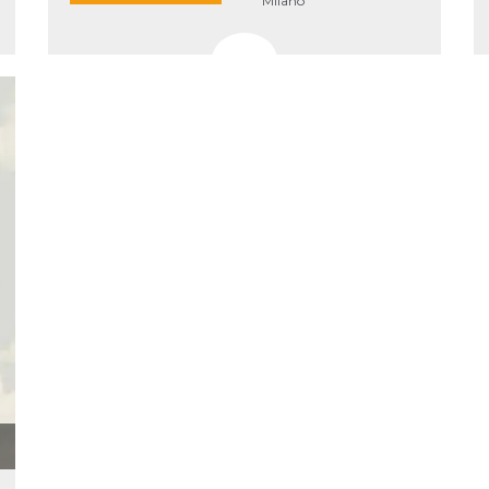
la
Milano
one
ioni di
 alle
su siti
.
one del
one,
altri
cifici
.
i del
e
catore
lizzato
lizzare
à per
er
una
kie
zato da