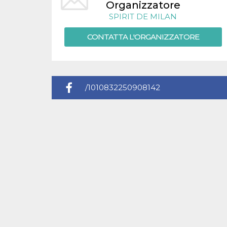
.oooh.events
Organizzatore
browser accetti i
cookie.
SPIRIT DE MILAN
PHPSESSID
Sessione
Cookie
PHP.net
CONTATTA L'ORGANIZZATORE
generato da
oooh.events
applicazioni
basate sul
linguaggio PHP.
Si tratta di un
identificatore
generico
utilizzato per
/1010832250908142
mantenere le
variabili di
sessione utente.
Normalmente è
un numero
generato in
modo casuale, il
modo in cui
viene utilizzato
può essere
specifico per il
sito, ma un
buon esempio è
mantenere uno
stato di accesso
per un utente
tra le pagine.
m
1 anno 1
Questo cookie
Stripe