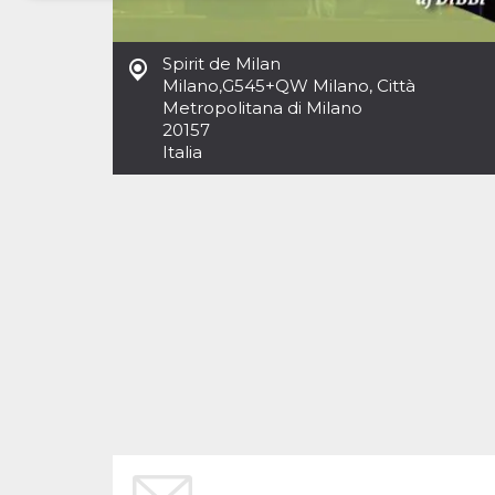
Necessari
Marketing
Spirit de Milan
I cookie strettamente necessari o tecnici sono
Milano
,
G545+QW Milano, Città
indispensabili al funzionamento del sito. I
Metropolitana di Milano
servizi qui presenti non potranno funzionare
20157
senza.
Italia
Provider /
Nome
Scadenza
Descrizione
Dominio
cf_clearance
1 anno
Clearance
Cloudflare,
Cookie from
Inc.
CloudFlare
.oooh.events
stores the proof
of challenge
passed. It is
used to no
longer issue a
captcha or
jschallenge
challenge if
present. It is
required to
reach origin
server.
wordpress_test_cookie
Sessione
Cookie di
Automattic
Wordpress,
Inc.
verifica che il