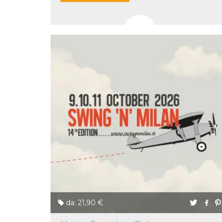
disabilitare 
.facebook.com
visualizzazi
delle inserz
Meta in base
sue attività 
web di terzi
sb
2 anni
Identificazi
Meta
browser di
Platform Inc.
Facebook,
.facebook.com
autenticazi
marketing e 
cookie di
funzione spe
di Facebook
usida
.facebook.com
Sessione
raccoglie
informazion
browser
dell'utente 
dell'identifi
univoco, uti
per persona
la pubblicit
gli utenti
xs
3 mesi
Utilizzato p
Meta
mantenere 
Platform Inc.
sessione
.facebook.com
da: 21,90 €
__cf_bm
29 minuti
Questo coo
Cloudflare
58
viene utiliz
Inc.