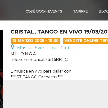
COS’È OOOH.EVENTS
TARIFFE
BLO
CRISTAL, TANGO EN VIVO 19/03/20
19 MARZO 2025 - 19:30
VENDITE ONLINE TE
Musica, Eventi Live, Club
M I L O N G A
selezione musicale di DiBBi DJ
E musica en vivo para bailar con
*** 3T TANGO Orchestra***