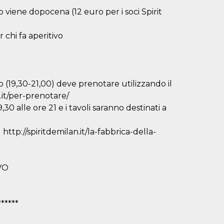
 o viene dopocena (12 euro per i soci Spirit
 chi fa aperitivo
 (19,30-21,00) deve prenotare utilizzando il
n.it/per-prenotare/
,30 alle ore 21 e i tavoli saranno destinati a
http://spiritdemilan.it/la-fabbrica-della-
VO
******