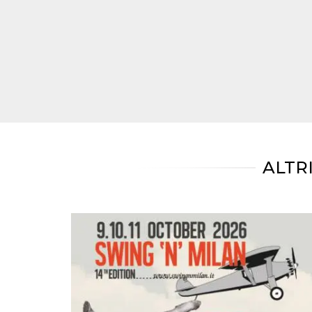
correttamente.
Storage declaration
Storage
Nome
Descrizione
type
fbssls_314278995690155
Session
storage
wpEmojiSettingsSupports
Session
storage
cn_uc__
Local
storage
ALTR
Provider /
Nome
Scadenza
Descrizione
Dominio
c_user
4
Cookie di a
Meta
settimane
utente. Può
Platform Inc.
2 giorni
essere di se
.facebook.com