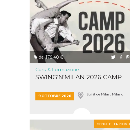
o persistent
30 giorni
datr
2 anni
Questo coo
Meta
identifica il
Platform Inc.
browser che
.facebook.com
connette a
Facebook. 
direttament
legato alla 
Facebook
dell'utente.
Facebook s
che viene
da: 179,40 €
utilizzato p
aiutare con 
sicurezza e a
Corsi & Formazione
di accesso
SWING’N’MILAN 2026 CAMP
sospette, in
particolare p
rilevamento
bot che ten
di accedere 
Spirit de Milan, Milano
9 OTTOBRE 2026
servizio. F
afferma anc
il profilo
comportame
associato a
ciascun coo
datr viene
VENDITE TERMINAT
eliminato d
giorni. Que