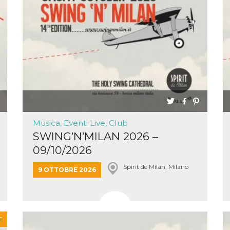
e per
kie
 si
Non è
e
singola
egnala
er
la
ttività
Musica, Eventi Live, Club
SWING’N’MILAN 2026 –
er il
09/10/2026
 di
tano
al
Spirit de Milan, Milano
9 OTTOBRE 2026
acebook
he che
ntale
kie
E
opo 10
sto