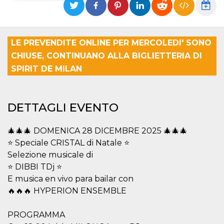
Necessari
Marketing
I cookie strettamente necessari o tecnici sono
LE PREVENDITE ONLINE PER MERCOLEDI' SONO
indispensabili al funzionamento del sito. I
servizi qui presenti non potranno funzionare
CHIUSE, CONTINUANO ALLA BIGLIETTERIA DI
senza.
SPIRIT DE MILAN
Provider /
Nome
Scadenza
Descrizione
Dominio
cf_clearance
1 anno
Clearance
Cloudflare,
DETTAGLI EVENTO
Cookie from
Inc.
CloudFlare
.oooh.events
stores the proof
of challenge
🎄🎄🎄 DOMENICA 28 DICEMBRE 2025 🎄🎄🎄
passed. It is
used to no
⭐️ Speciale CRISTAL di Natale ⭐️
longer issue a
captcha or
Selezione musicale di
jschallenge
⭐️ DIBBI TDj ⭐️
challenge if
present. It is
E musica en vivo para bailar con
required to
reach origin
🔥🔥🔥 HYPERION ENSEMBLE
server.
wordpress_test_cookie
Sessione
Cookie di
Automattic
PROGRAMMA
Wordpress,
Inc.
verifica che il