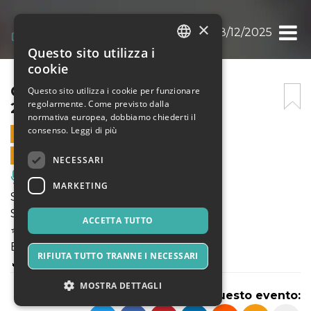
×
CRISTAL, TANGO EN VIVO 28/12/2025
Questo sito utilizza i
ITALIAN
cookie
ENGLISH
CRISTAL, TANGO EN VIVO
Questo sito utilizza i cookie per funzionare
regolarmente. Come previsto dalla
28/12/2025
SPANISH
normativa europea, dobbiamo chiederti il
consenso.
Leggi di più
28 DICEMBRE 2025 - 18:00
VENDITE ONLINE TERMINATE
NECESSARI
Musica, Eventi Live, Club
MARKETING
Speciale CRISTAL di Natale ⭐️
Selezione musicale di
ACCETTA TUTTO
⭐️ DIBBI TDj ⭐️
E musica en vivo para bailar con
RIFIUTA TUTTO TRANNE I NECESSARI
🔥🔥🔥 HYPERION ENSEMBLE
MOSTRA DETTAGLI
Condividi questo evento: