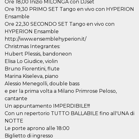
.oooh.events
Ore 18,00 Inizio MILONGA con DJset
browser accetti i
Ore 19,30 PRIMO SET Tango en vivo con HYPERION
cookie.
Ensamble
PHPSESSID
Sessione
Cookie
PHP.net
generato da
oooh.events
Ore 22,30 SECONDO SET Tango en vivo con
applicazioni
basate sul
HYPERION Ensamble
linguaggio PHP.
http://www.ensemblehyperion.it/
Si tratta di un
identificatore
Christmas Integrantes:
generico
utilizzato per
Hubert Plessis, bandoneon
mantenere le
Elisa Lo Giudice, violin
variabili di
sessione utente.
Bruno Fiorentini, flute
Normalmente è
un numero
Marina Kiseleva, piano
generato in
modo casuale, il
Alessio Menegolli, double bass
modo in cui
e per la prima volta a Milano Primrose Peloso,
viene utilizzato
può essere
cantante
specifico per il
sito, ma un
Un appuntamento IMPERDIBILE!!!
buon esempio è
Con un repertorio TUTTO BALLABILE fino all'UNA di
mantenere uno
stato di accesso
NOTTE
per un utente
tra le pagine.
Le porte aprono alle 18:00
Biglietto di ingresso
m
1 anno 1
Questo cookie
Stripe