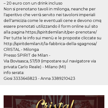
mese
viene
m.stripe.com
– 20 euro con un drink incluso
generalmente
utilizzato per le
Non si prenotano tavoli in milonga, neanche per
prestazioni e
l'ottimizzazione
l'aperitivo che verrà servito nei tavoloni imperiali
dei servizi di
dell'amicizia come le eventuali cene e devono cmq
elaborazione
dei pagamenti,
essere prenotati utilizzando il form online sul sito
facilitando la
memorizzazione
alla pagina https://spiritdemilan.it/per-prenotare/
dei contenuti
Per tutte le info sui menù e le proposte cliccate su
sul browser per
rendere le
http://spiritdemilan.it/la-fabbrica-della-sgagnosa/
pagine più
veloci.
CRISTAL - Milonga
CookieScriptConsent
4
Questo cookie
Presso SPIRIT de Milan -
CookieScript
settimane
viene utilizzato
oooh.events
Via Bovisasca, 57/59 (impostare sul navigatore via
2 giorni
dal servizio
Cookie-
privata Carlo Reale) - Milano (MI)
Script.com per
ricordare le
info serata:
preferenze di
Giosi 3333645823 - Anna 3389210423
consenso sui
cookie dei
visitatori. È
necessario che il
banner dei
cookie di
Cookie-
Script.com
funzioni