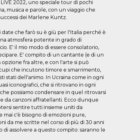
LIVE 2022, uno speciale tour di pochi
ima, musica e parole, con un viaggio che
ni successi dei Marlene Kuntz.
te che farò su è giù per l'Italia perché è
na atmosfera potente in grado di
cio. E' il mio modo di essere consolatorio,
cipare. E' compito di un cantante (e di un
pzione fra altre, e con l'arte si può
 cupi che incutono timore e smarrimento,
ti stati dell'animo. In Ucraina come in ogni
i iconografici, che si ritrovano in ogni
 che possiamo condensare in quel ritrovarsi
are da canzoni affratellanti. Ecco dunque
ersi sentire tutti insieme uniti da
e mai c'è bisogno di emozioni pure,
ni da me scritte nel corso di più di 30 anni
o di assolvere a questo compito: saranno le