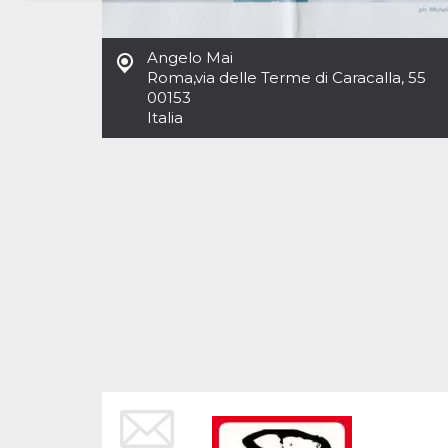
Necessari
Marketing
Angelo Mai
I cookie strettamente necessari o tecnici sono
Roma
,
via delle Terme di Caracalla, 55
indispensabili al funzionamento del sito. I
00153
servizi qui presenti non potranno funzionare
Italia
senza.
Provider /
Nome
Scadenza
Descrizione
Dominio
cf_clearance
1 anno
Clearance
Cloudflare,
Cookie from
Inc.
CloudFlare
.oooh.events
stores the proof
of challenge
passed. It is
used to no
longer issue a
captcha or
jschallenge
challenge if
present. It is
required to
reach origin
server.
wordpress_test_cookie
Sessione
Cookie di
Automattic
Wordpress,
Inc.
verifica che il