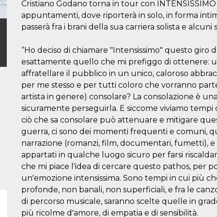
Cristiano Godano torna in tour con INTENSISSIMO 
appuntamenti, dove riporterà in solo, in forma int
passerà fra i brani della sua carriera solista e alcu
“Ho deciso di chiamare "Intensissimo" questo giro di da
esattamente quello che mi prefiggo di ottenere: u
affratellare il pubblico in un unico, caloroso abbrac
per me stesso e per tutti coloro che vorranno parte
artista in genere) consolare? La consolazione è una o
sicuramente perseguirla. E siccome viviamo tempi
ciò che sa consolare può attenuare e mitigare ques
guerra, ci sono dei momenti frequenti e comuni, quas
narrazione (romanzi, film, documentari, fumetti), e
appartati in qualche luogo sicuro per farsi riscald
che mi piace l'idea di cercare questo pathos, per pot
un'emozione intensissima. Sono tempi in cui più ch
profonde, non banali, non superficiali, e fra le canzo
di percorso musicale, saranno scelte quelle in grad
più ricolme d'amore, di empatia e di sensibilità.