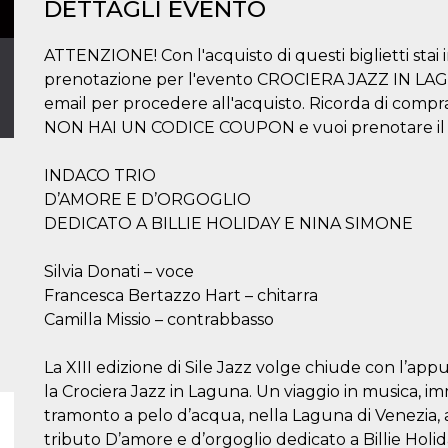
DETTAGLI EVENTO
ATTENZIONE! Con l'acquisto di questi biglietti stai
prenotazione per l'evento CROCIERA JAZZ IN LAGUNA
email per procedere all'acquisto. Ricorda di comprare
NON HAI UN CODICE COUPON e vuoi prenotare il tuo
INDACO TRIO
D’AMORE E D’ORGOGLIO
DEDICATO A BILLIE HOLIDAY E NINA SIMONE
Silvia Donati – voce
Francesca Bertazzo Hart – chitarra
Camilla Missio – contrabbasso
La XIII edizione di Sile Jazz volge chiude con l’a
la Crociera Jazz in Laguna. Un viaggio in musica, 
tramonto a pelo d’acqua, nella Laguna di Venezia, a
tributo D’amore e d’orgoglio dedicato a Billie Holiday