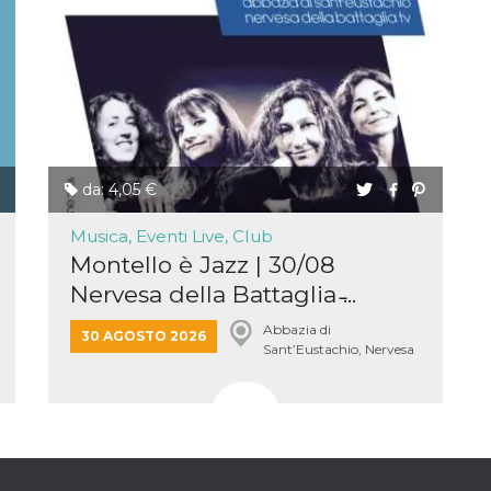
e per
kie
 si
Non è
e
singola
da: 4,05 €
egnala
er
Musica, Eventi Live, Club
la
ttività
Montello è Jazz | 30/08
Nervesa della Battaglia ̵...
er il
 di
Abbazia di
tano
30 AGOSTO 2026
Sant’Eustachio, Nervesa
al
acebook
della Battaglia
he che
ntale
kie
opo 10
sto