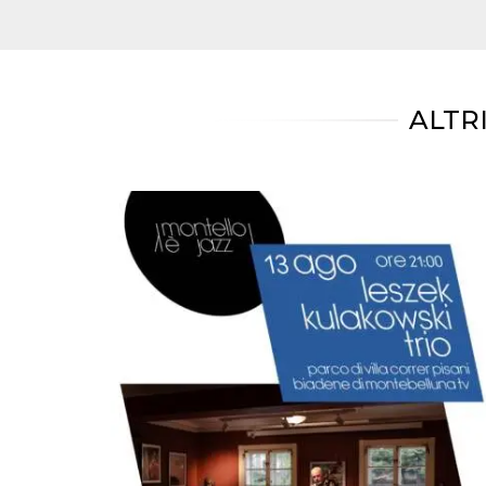
mese
viene
m.stripe.com
generalmente
utilizzato per le
prestazioni e
l'ottimizzazione
dei servizi di
elaborazione
dei pagamenti,
ALTR
facilitando la
memorizzazione
dei contenuti
sul browser per
rendere le
pagine più
veloci.
CookieScriptConsent
4
Questo cookie
CookieScript
settimane
viene utilizzato
oooh.events
2 giorni
dal servizio
Cookie-
Script.com per
ricordare le
preferenze di
consenso sui
cookie dei
visitatori. È
necessario che il
banner dei
cookie di
Cookie-
Script.com
funzioni