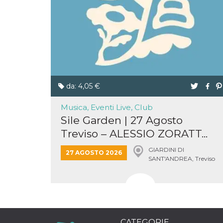
o persistent
30 giorni
datr
2 anni
Questo coo
Meta
identifica il
Platform Inc.
browser che
.facebook.com
connette a
Facebook. 
direttament
legato alla 
Facebook
dell'utente.
da: 4,05 €
Facebook s
che viene
utilizzato p
Musica, Eventi Live, Club
aiutare con 
sicurezza e a
Sile Garden | 27 Agosto
di accesso
Treviso – ALESSIO ZORATT...
sospette, in
particolare p
rilevamento
GIARDINI DI
bot che ten
27 AGOSTO 2026
SANT'ANDREA, Treviso
di accedere 
servizio. F
afferma anc
il profilo
comportame
associato a
ciascun coo
datr viene
eliminato d
CATEGORIE
giorni. Que