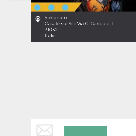
Necessari
Marketing
Stefanato
I cookie strettamente necessari o tecnici sono
Casale sul Sile
,
Via G. Garibaldi 1
indispensabili al funzionamento del sito. I
31032
servizi qui presenti non potranno funzionare
Italia
senza.
Provider /
Nome
Scadenza
Descrizione
Dominio
cf_clearance
1 anno
Clearance
Cloudflare,
Cookie from
Inc.
CloudFlare
.oooh.events
stores the proof
of challenge
passed. It is
used to no
longer issue a
captcha or
jschallenge
challenge if
present. It is
required to
reach origin
server.
wordpress_test_cookie
Sessione
Cookie di
Automattic
Wordpress,
Inc.
verifica che il