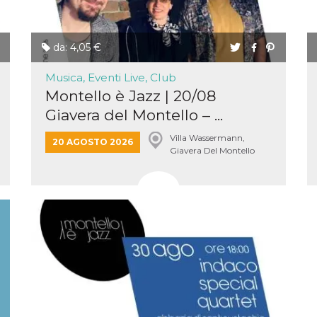
da: 4,05 €
Musica, Eventi Live, Club
Montello è Jazz | 20/08
Giavera del Montello – ...
Villa Wassermann,
20 AGOSTO 2026
Giavera Del Montello
ccesso
ssione