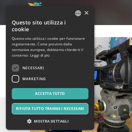
×
Questo sito utilizza i
ITALIAN
cookie
ENGLISH
Questo sito utilizza i cookie per funzionare
regolarmente. Come previsto dalla
SPANISH
normativa europea, dobbiamo chiederti il
consenso.
Leggi di più
NECESSARI
MARKETING
ACCETTA TUTTO
RIFIUTA TUTTO TRANNE I NECESSARI
MOSTRA DETTAGLI