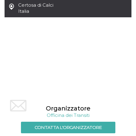
mese
viene
m.stripe.com
Certosa di Calci
generalmente
utilizzato per le
Italia
prestazioni e
l'ottimizzazione
dei servizi di
elaborazione
dei pagamenti,
facilitando la
memorizzazione
dei contenuti
sul browser per
rendere le
pagine più
veloci.
CookieScriptConsent
4
Questo cookie
CookieScript
settimane
viene utilizzato
oooh.events
2 giorni
dal servizio
Cookie-
Script.com per
ricordare le
preferenze di
consenso sui
cookie dei
Organizzatore
visitatori. È
necessario che il
Officina dei Transiti
banner dei
cookie di
Cookie-
CONTATTA L'ORGANIZZATORE
Script.com
funzioni