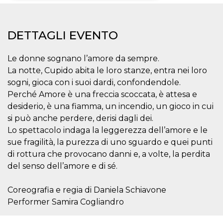
Necessari
Marketing
DETTAGLI EVENTO
I cookie strettamente necessari o tecnici sono
indispensabili al funzionamento del sito. I
servizi qui presenti non potranno funzionare
Le donne sognano l’amore da sempre.
senza.
La notte, Cupido abita le loro stanze, entra nei loro
Provider /
Nome
Scadenza
Descrizione
sogni, gioca con i suoi dardi, confondendole.
Dominio
Perché Amore è una freccia scoccata, è attesa e
cf_clearance
1 anno
Clearance
Cloudflare,
Cookie from
Inc.
desiderio, è una fiamma, un incendio, un gioco in cui
CloudFlare
.oooh.events
si può anche perdere, derisi dagli dei.
stores the proof
of challenge
Lo spettacolo indaga la leggerezza dell’amore e le
passed. It is
used to no
sue fragilità, la purezza di uno sguardo e quei punti
longer issue a
captcha or
di rottura che provocano danni e, a volte, la perdita
jschallenge
del senso dell’amore e di sé.
challenge if
present. It is
required to
reach origin
Coreografia e regia di Daniela Schiavone
server.
Performer Samira Cogliandro
wordpress_test_cookie
Sessione
Cookie di
Automattic
Wordpress,
Inc.
verifica che il