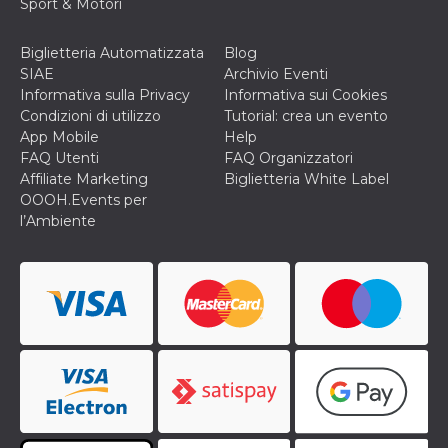
Sport & Motori
o persistent
30 giorni
Biglietteria Automatizzata
Blog
datr
2 anni
Questo coo
Meta
identifica il
Platform Inc.
SIAE
Archivio Eventi
browser che
.facebook.com
Informativa sulla Privacy
Informativa sui Cookies
connette a
Facebook. 
Condizioni di utilizzo
Tutorial: crea un evento
direttament
App Mobile
Help
legato alla 
Facebook
FAQ Utenti
FAQ Organizzatori
dell'utente.
Affiliate Marketing
Biglietteria White Label
Facebook s
che viene
OOOH.Events per
utilizzato p
l’Ambiente
aiutare con 
sicurezza e a
di accesso
sospette, in
particolare p
rilevamento
bot che ten
di accedere 
servizio. F
afferma anc
il profilo
comportame
associato a
ciascun coo
datr viene
eliminato d
giorni. Que