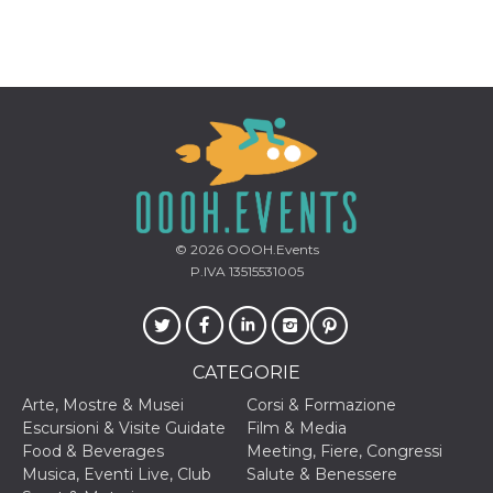
correttamente.
Storage declaration
Storage
Nome
Descrizione
type
fbssls_314278995690155
Session
storage
wpEmojiSettingsSupports
Session
storage
cn_uc__
Local
storage
© 2026
OOOH.Events
P.IVA 13515531005
CATEGORIE
Arte, Mostre & Musei
Corsi & Formazione
Provider /
Nome
Scadenza
Descrizione
Dominio
Escursioni & Visite Guidate
Film & Media
Food & Beverages
Meeting, Fiere, Congressi
c_user
4
Cookie di a
Meta
Musica, Eventi Live, Club
Salute & Benessere
settimane
utente. Può
Platform Inc.
2 giorni
essere di se
.facebook.com