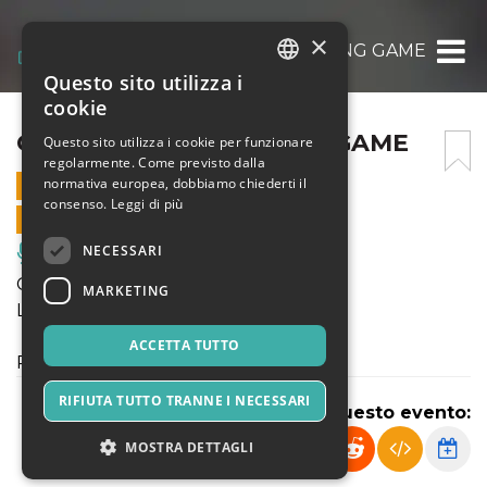
×
CUPIDO LOVE IS LOSING GAME
Questo sito utilizza i
ITALIAN
cookie
ENGLISH
CUPIDO LOVE IS LOSING GAME
Questo sito utilizza i cookie per funzionare
regolarmente. Come previsto dalla
SPANISH
normativa europea, dobbiamo chiederti il
21 LUGLIO 2025 - 21:30
consenso.
Leggi di più
VENDITE ONLINE TERMINATE
NECESSARI
Musica, Eventi Live, Club
CUPIDO
MARKETING
LOVE IS A LOSING GAME
ACCETTA TUTTO
Produzione Officina dei Transiti
RIFIUTA TUTTO TRANNE I NECESSARI
Condividi questo evento:
MOSTRA DETTAGLI