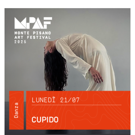
.oooh.events
browser accetti i
cookie.
PHPSESSID
Sessione
Cookie
PHP.net
generato da
oooh.events
applicazioni
basate sul
linguaggio PHP.
Si tratta di un
identificatore
generico
utilizzato per
mantenere le
variabili di
sessione utente.
Normalmente è
un numero
generato in
modo casuale, il
modo in cui
viene utilizzato
può essere
specifico per il
sito, ma un
buon esempio è
mantenere uno
stato di accesso
per un utente
tra le pagine.
m
1 anno 1
Questo cookie
Stripe