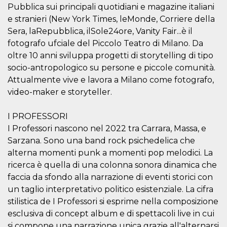
Pubblica sui principali quotidiani e magazine italiani
cookie viene
anche trami
e stranieri (New York Times, leMonde, Corriere della
piace e altri
pulsanti e t
Sera, laRepubblica, ilSole24ore, Vanity Fair...è il
Facebook
posizionati 
fotografo ufciale del Piccolo Teatro di Milano. Da
molti siti W
oltre 10 anni sviluppa progetti di storytelling di tipo
diversi.
socio-antropologico su persone e piccole comunità.
dpr
.facebook.com
1
permette di
settimana
controllare 
Attualmente vive e lavora a Milano come fotografo,
funzione “S
video-maker e storyteller.
su Facebook
pulsante “M
piace”, rac
le impostaz
I PROFESSORI
della lingua
permettono
I Professori nascono nel 2022 tra Carrara, Massa, e
condividere
Sarzana. Sono una band rock psichedelica che
pagina.
alterna momenti punk a momenti pop melodici. La
fr
3 mesi
Contiene la
Meta
combinazio
ricerca è quella di una colonna sonora dinamica che
Platform Inc.
ID univoco 
.facebook.com
faccia da sfondo alla narrazione di eventi storici con
browser e
dell'utente,
un taglio interpretativo politico esistenziale. La cifra
utilizzata pe
pubblicità m
stilistica de I Professori si esprime nella composizione
esclusiva di concept album e di spettacoli live in cui
oo
5 anni
consente
Meta
all'utente di
Platform Inc.
si compone una narrazione unica grazie all'alternarsi