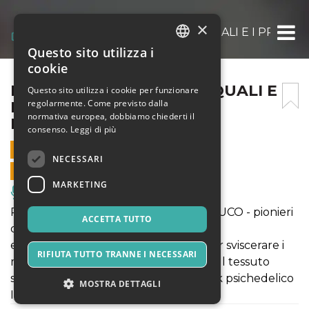
×
DAL BUCO – MASIAR PASQUALI E I PROFES
Questo sito utilizza i
ITALIAN
cookie
ENGLISH
DAL BUCO – MASIAR PASQUALI E
Questo sito utilizza i cookie per funzionare
regolarmente. Come previsto dalla
I PROFESSORI | LA CHUTE
SPANISH
normativa europea, dobbiamo chiederti il
REDRUM LIVE
consenso.
Leggi di più
9 GENNAIO 2026 - 21:30
NECESSARI
VENDITE ONLINE TERMINATE
MARKETING
Musica, Eventi Live, Club
Partendo dalle storie del podcast IL BUCO - pionieri
ACCETTA TUTTO
dell'eroina, Masiar Pasquali
espande la narrazione a tutta Italia per sviscerare i
RIFIUTA TUTTO TRANNE I NECESSARI
meccanismi dell'avvento dell'eroina sul tessuto
sociale. Dal vivo con la band rock/punk psichedelico
MOSTRA DETTAGLI
I Professori