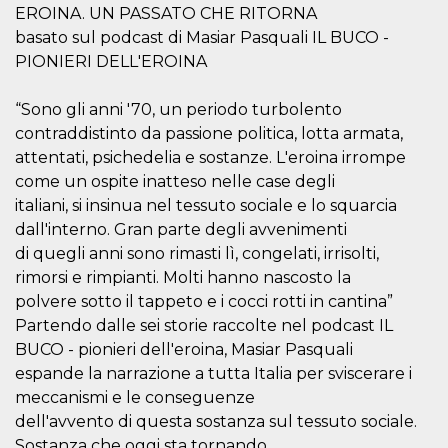
mese
viene
m.stripe.com
EROINA. UN PASSATO CHE RITORNA
generalmente
utilizzato per le
basato sul podcast di Masiar Pasquali IL BUCO -
prestazioni e
l'ottimizzazione
PIONIERI DELL'EROINA
dei servizi di
elaborazione
dei pagamenti,
“Sono gli anni '70, un periodo turbolento
facilitando la
memorizzazione
contraddistinto da passione politica, lotta armata,
dei contenuti
attentati, psichedelia e sostanze. L'eroina irrompe
sul browser per
rendere le
come un ospite inatteso nelle case degli
pagine più
veloci.
italiani, si insinua nel tessuto sociale e lo squarcia
CookieScriptConsent
4
Questo cookie
dall'interno. Gran parte degli avvenimenti
CookieScript
settimane
viene utilizzato
oooh.events
di quegli anni sono rimasti lì, congelati, irrisolti,
2 giorni
dal servizio
Cookie-
rimorsi e rimpianti. Molti hanno nascosto la
Script.com per
ricordare le
polvere sotto il tappeto e i cocci rotti in cantina”
preferenze di
Partendo dalle sei storie raccolte nel podcast IL
consenso sui
cookie dei
BUCO - pionieri dell'eroina, Masiar Pasquali
visitatori. È
necessario che il
espande la narrazione a tutta Italia per sviscerare i
banner dei
cookie di
meccanismi e le conseguenze
Cookie-
dell'avvento di questa sostanza sul tessuto sociale.
Script.com
funzioni
Sostanza che oggi sta tornando