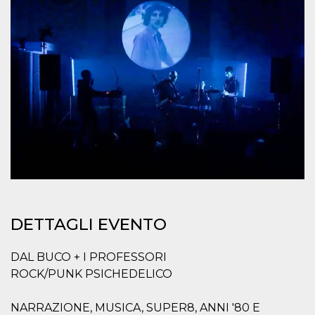
.oooh.events
browser accetti i
cookie.
PHPSESSID
Sessione
Cookie
PHP.net
generato da
oooh.events
applicazioni
basate sul
linguaggio PHP.
Si tratta di un
identificatore
generico
utilizzato per
mantenere le
variabili di
sessione utente.
Normalmente è
un numero
generato in
modo casuale, il
modo in cui
viene utilizzato
può essere
DETTAGLI EVENTO
specifico per il
sito, ma un
buon esempio è
DAL BUCO + I PROFESSORI
mantenere uno
stato di accesso
ROCK/PUNK PSICHEDELICO
per un utente
tra le pagine.
NARRAZIONE, MUSICA, SUPER8, ANNI '80 E
m
1 anno 1
Questo cookie
Stripe