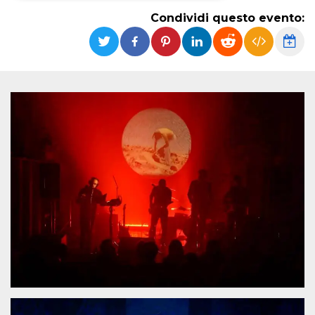
Condividi questo evento:
Necessari
Marketing
I cookie strettamente necessari o tecnici sono
indispensabili al funzionamento del sito. I
servizi qui presenti non potranno funzionare
senza.
Provider /
Nome
Scadenza
Descrizione
Dominio
cf_clearance
1 anno
Clearance
Cloudflare,
Cookie from
Inc.
CloudFlare
.oooh.events
stores the proof
of challenge
passed. It is
used to no
longer issue a
captcha or
jschallenge
challenge if
present. It is
required to
reach origin
server.
wordpress_test_cookie
Sessione
Cookie di
Automattic
Wordpress,
Inc.
verifica che il