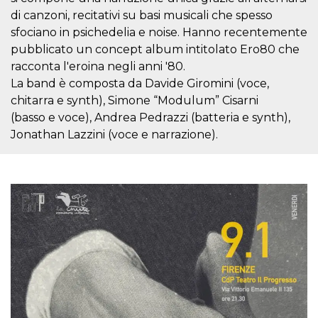
disabilitare 
.facebook.com
visualizzazi
di canzoni, recitativi su basi musicali che spesso
delle inserz
Meta in base
sfociano in psichedelia e noise. Hanno recentemente
sue attività 
pubblicato un concept album intitolato Ero80 che
web di terzi
racconta l'eroina negli anni '80.
sb
2 anni
Identificazi
Meta
browser di
La band è composta da Davide Giromini (voce,
Platform Inc.
Facebook,
.facebook.com
chitarra e synth), Simone “Modulum” Cisarni
autenticazi
marketing e 
(basso e voce), Andrea Pedrazzi (batteria e synth),
cookie di
funzione spe
Jonathan Lazzini (voce e narrazione).
di Facebook
usida
.facebook.com
Sessione
raccoglie
informazion
browser
dell'utente 
dell'identifi
univoco, uti
per persona
la pubblicit
gli utenti
xs
3 mesi
Utilizzato p
Meta
mantenere 
Platform Inc.
sessione
.facebook.com
__cf_bm
29 minuti
Questo coo
Cloudflare
58
viene utiliz
Inc.