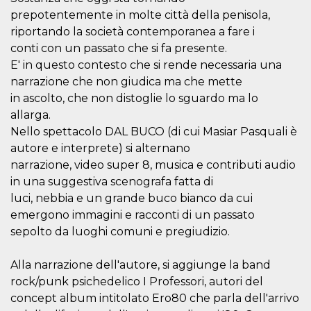
correttamente.
prepotentemente in molte città della penisola,
Storage declaration
riportando la società contemporanea a fare i
conti con un passato che si fa presente.
Storage
Nome
Descrizione
type
E' in questo contesto che si rende necessaria una
narrazione che non giudica ma che mette
fbssls_314278995690155
Session
storage
in ascolto, che non distoglie lo sguardo ma lo
wpEmojiSettingsSupports
Session
allarga.
storage
Nello spettacolo DAL BUCO (di cui Masiar Pasquali è
cn_uc__
Local
autore e interprete) si alternano
storage
narrazione, video super 8, musica e contributi audio
in una suggestiva scenografa fatta di
luci, nebbia e un grande buco bianco da cui
emergono immagini e racconti di un passato
sepolto da luoghi comuni e pregiudizio.
Provider /
Alla narrazione dell'autore, si aggiunge la band
Nome
Scadenza
Descrizione
Dominio
rock/punk psichedelico I Professori, autori del
c_user
4
Cookie di a
Meta
concept album intitolato Ero80 che parla dell'arrivo
settimane
utente. Può
Platform Inc.
2 giorni
essere di se
.facebook.com