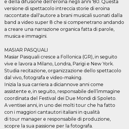
e della difusione dell'eroina negli anni '80. Questa
o persistent
30 giorni
versione di spettacolo intreccia storie di eroina
raccontate dall'autore a brani musicali suonati dalla
datr
2 anni
Questo coo
Meta
identifica il
Platform Inc.
band a video super 8 che si compenetrano andando
browser che
.facebook.com
connette a
a creare una narrazione organica fatta di parole,
Facebook. 
musica e immagini.
direttament
legato alla 
Facebook
dell'utente.
MASIAR PASQUALI
Facebook s
che viene
Masiar Pasquali cresce a Follonica (GR), in seguito
utilizzato p
vive e lavora a Milano, Londra, Parigi e New York.
aiutare con 
sicurezza e a
Studia recitazione, organizzazione dello spettacolo
di accesso
sospette, in
dal vivo, fotografa e video-making.
particolare p
Inizia la sua carriera a diciannove anni come
rilevamento
bot che ten
assistente e, in seguito, responsabile dell’immagine
di accedere 
servizio. F
coordinata del Festival dei Due Mondi di Spoleto.
afferma anc
il profilo
A ventisei anni, in uno dei molti tour che ha fatto
comportame
con i maggiori cantautori italiani in qualità
associato a
ciascun coo
di tour manager e responsabile di produzione,
datr viene
eliminato d
scopre la sua passione per la fotografa.
giorni. Que