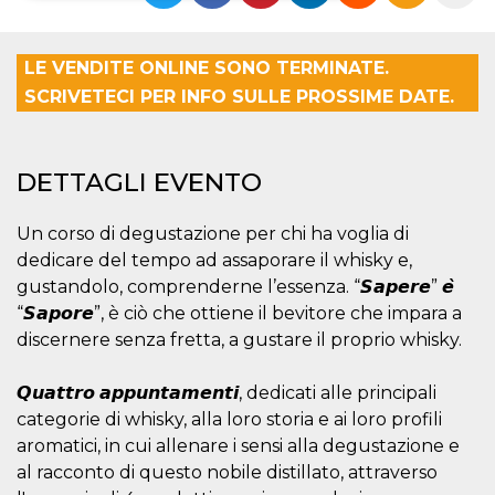
Necessari
Marketing
LE VENDITE ONLINE SONO TERMINATE.
I cookie strettamente necessari o tecnici sono
SCRIVETECI PER INFO SULLE PROSSIME DATE.
indispensabili al funzionamento del sito. I
servizi qui presenti non potranno funzionare
senza.
Provider /
Nome
Scadenza
Descrizione
DETTAGLI EVENTO
Dominio
cf_clearance
1 anno
Clearance
Cloudflare,
Cookie from
Un corso di degustazione per chi ha voglia di
Inc.
CloudFlare
.oooh.events
dedicare del tempo ad assaporare il whisky e,
stores the proof
of challenge
gustandolo, comprenderne l’essenza. “𝙎𝙖𝙥𝙚𝙧𝙚” 𝙚̀
passed. It is
used to no
“𝙎𝙖𝙥𝙤𝙧𝙚”, è ciò che ottiene il bevitore che impara a
longer issue a
discernere senza fretta, a gustare il proprio whisky.
captcha or
jschallenge
challenge if
present. It is
𝙌𝙪𝙖𝙩𝙩𝙧𝙤 𝙖𝙥𝙥𝙪𝙣𝙩𝙖𝙢𝙚𝙣𝙩𝙞, dedicati alle principali
required to
reach origin
categorie di whisky, alla loro storia e ai loro profili
server.
aromatici, in cui allenare i sensi alla degustazione e
wordpress_test_cookie
Sessione
Cookie di
Automattic
al racconto di questo nobile distillato, attraverso
Wordpress,
Inc.
verifica che il