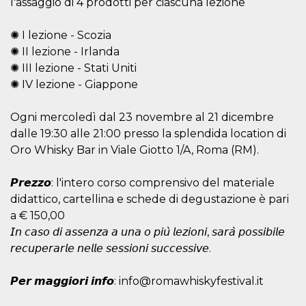
l'assaggio di 4 prodotti per ciascuna lezione
.oooh.events
browser accetti i
cookie.
✺ I lezione - Scozia
PHPSESSID
Sessione
Cookie
PHP.net
generato da
oooh.events
✺ II lezione - Irlanda
applicazioni
✺ III lezione - Stati Uniti
basate sul
linguaggio PHP.
✺ IV lezione - Giappone
Si tratta di un
identificatore
generico
utilizzato per
Ogni mercoledì dal 23 novembre al 21 dicembre
mantenere le
dalle 19:30 alle 21:00 presso la splendida location di
variabili di
sessione utente.
Oro Whisky Bar in Viale Giotto 1/A, Roma (RM).
Normalmente è
un numero
generato in
𝙋𝙧𝙚𝙯𝙯𝙤: l'intero corso comprensivo del materiale
modo casuale, il
modo in cui
didattico, cartellina e schede di degustazione è pari
viene utilizzato
può essere
a € 150,00
specifico per il
sito, ma un
𝘐𝘯 𝘤𝘢𝘴𝘰 𝘥𝘪 𝘢𝘴𝘴𝘦𝘯𝘻𝘢 𝘢 𝘶𝘯𝘢 𝘰 𝘱𝘪𝘶̀ 𝘭𝘦𝘻𝘪𝘰𝘯𝘪, 𝘴𝘢𝘳𝘢̀ 𝘱𝘰𝘴𝘴𝘪𝘣𝘪𝘭𝘦
buon esempio è
𝘳𝘦𝘤𝘶𝘱𝘦𝘳𝘢𝘳𝘭𝘦 𝘯𝘦𝘭𝘭𝘦 𝘴𝘦𝘴𝘴𝘪𝘰𝘯𝘪 𝘴𝘶𝘤𝘤𝘦𝘴𝘴𝘪𝘷𝘦.
mantenere uno
stato di accesso
per un utente
tra le pagine.
𝙋𝙚𝙧 𝙢𝙖𝙜𝙜𝙞𝙤𝙧𝙞 𝙞𝙣𝙛𝙤: info@romawhiskyfestival.it
m
1 anno 1
Questo cookie
Stripe