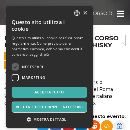
×
DAL SAPERE AL SAPORE – CORSO DI DEG
Questo sito utilizza i
ITALIAN
cookie
ENGLISH
DAL SAPERE AL SAPORE – CORSO
Questo sito utilizza i cookie per funzionare
regolarmente. Come previsto dalla
DI DEGUSTAZIONE SUL WHISKY
SPANISH
normativa europea, dobbiamo chiederti il
consenso.
Leggi di più
23 NOVEMBRE 2022 - 19:30
VENDITE ONLINE TERMINATE
NECESSARI
Corsi & Formazione
MARKETING
La Roma Whisky Academy propone corsi di
formazione curati dagli organizzatori del Roma
ACCETTA TUTTO
Whisky Festival, la prestigiosa kermesse italiana
dedicata ai cultori del distillato di malto.
RIFIUTA TUTTO TRANNE I NECESSARI
Condividi questo evento:
MOSTRA DETTAGLI