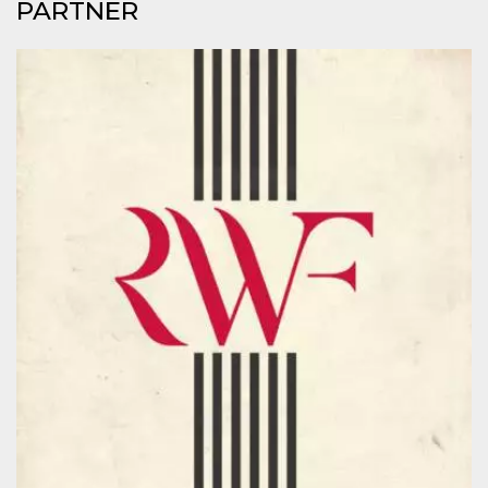
mese
viene
m.stripe.com
PARTNER
generalmente
utilizzato per le
prestazioni e
l'ottimizzazione
dei servizi di
elaborazione
dei pagamenti,
facilitando la
memorizzazione
dei contenuti
sul browser per
rendere le
pagine più
veloci.
CookieScriptConsent
4
Questo cookie
CookieScript
settimane
viene utilizzato
oooh.events
2 giorni
dal servizio
Cookie-
Script.com per
ricordare le
preferenze di
consenso sui
cookie dei
visitatori. È
necessario che il
banner dei
cookie di
Cookie-
Script.com
funzioni