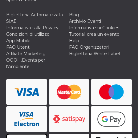
secondi
Cloudflare 
.hubspot.com
distinguere 
umani e bot
Biglietteria Automatizzata
Blog
vantaggioso 
sito Web, al
SIAE
Archivio Eventi
di effettuar
Informativa sulla Privacy
Informativa sui Cookies
rapporti val
sull'utilizzo
Condizioni di utilizzo
Tutorial: crea un evento
proprio sit
App Mobile
Help
_cfuvid
.hubspot.com
Sessione
Questo coo
FAQ Utenti
FAQ Organizzatori
viene utiliz
Affiliate Marketing
Biglietteria White Label
Cloudflare 
monitorare 
OOOH.Events per
utenti attra
l’Ambiente
le sessioni 
ottimizzare
l'esperienza
dell'utente
mantenendo
coerenza de
sessione e
fornendo se
personalizza
YSC
Sessione
Questo cook
Google LLC
impostato 
.youtube.com
YouTube pe
tenere tracc
delle
visualizzazi
video incorp