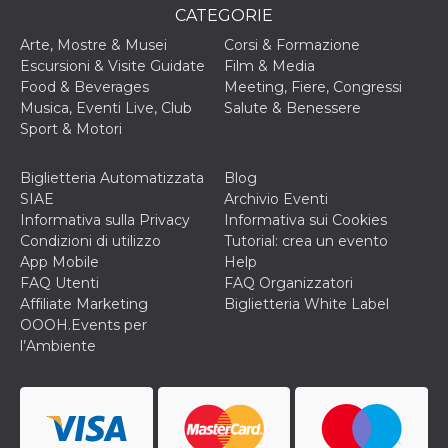
disabilitare 
.facebook.com
CATEGORIE
visualizzazi
delle inserz
Meta in base
Arte, Mostre & Musei
Corsi & Formazione
sue attività 
Escursioni & Visite Guidate
Film & Media
web di terzi
Food & Beverages
Meeting, Fiere, Congressi
sb
2 anni
Identificazi
Meta
Musica, Eventi Live, Club
Salute & Benessere
browser di
Platform Inc.
Facebook,
Sport & Motori
.facebook.com
autenticazi
marketing e 
cookie di
Biglietteria Automatizzata
Blog
funzione spe
di Facebook
SIAE
Archivio Eventi
Informativa sulla Privacy
Informativa sui Cookies
usida
.facebook.com
Sessione
raccoglie
Condizioni di utilizzo
Tutorial: crea un evento
informazion
browser
App Mobile
Help
dell'utente 
FAQ Utenti
FAQ Organizzatori
dell'identifi
univoco, uti
Affiliate Marketing
Biglietteria White Label
per persona
OOOH.Events per
la pubblicit
gli utenti
l’Ambiente
xs
3 mesi
Utilizzato p
Meta
mantenere 
Platform Inc.
sessione
.facebook.com
__cf_bm
29 minuti
Questo coo
Cloudflare
58
viene utiliz
Inc.