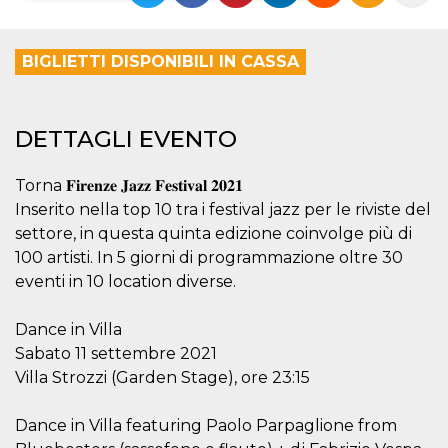
Necessari
Marketing
BIGLIETTI DISPONIBILI IN CASSA
I cookie strettamente necessari o tecnici sono
indispensabili al funzionamento del sito. I
servizi qui presenti non potranno funzionare
senza.
DETTAGLI EVENTO
Provider /
Nome
Scadenza
Descrizione
Dominio
Torna 𝐅𝐢𝐫𝐞𝐧𝐳𝐞 𝐉𝐚𝐳𝐳 𝐅𝐞𝐬𝐭𝐢𝐯𝐚𝐥 𝟐𝟎𝟐𝟏
cf_clearance
1 anno
Clearance
Cloudflare,
Inserito nella top 10 tra i festival jazz per le riviste del
Cookie from
Inc.
CloudFlare
.oooh.events
settore, in questa quinta edizione coinvolge più di
stores the proof
of challenge
100 artisti. In 5 giorni di programmazione oltre 30
passed. It is
used to no
eventi in 10 location diverse.
longer issue a
captcha or
jschallenge
Dance in Villa
challenge if
present. It is
Sabato 11 settembre 2021
required to
Villa Strozzi (Garden Stage), ore 23:15
reach origin
server.
wordpress_test_cookie
Sessione
Cookie di
Automattic
Dance in Villa featuring Paolo Parpaglione from
Wordpress,
Inc.
verifica che il