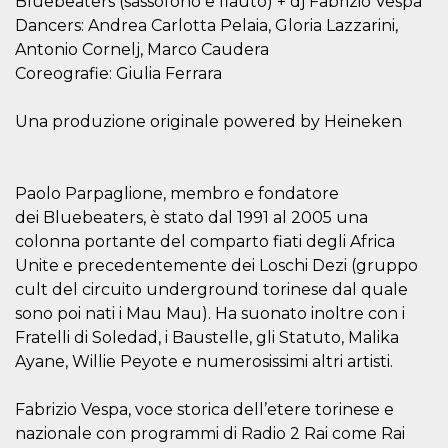
Bluebeaters (sassofono e flauto) + dj Fabrizio Vespa
.oooh.events
browser accetti i
Dancers: Andrea Carlotta Pelaia, Gloria Lazzarini,
cookie.
Antonio Cornelj, Marco Caudera
PHPSESSID
Sessione
Cookie
PHP.net
generato da
Coreografie: Giulia Ferrara
oooh.events
applicazioni
basate sul
linguaggio PHP.
Una produzione originale powered by Heineken
Si tratta di un
identificatore
generico
utilizzato per
mantenere le
Paolo Parpaglione, membro e fondatore
variabili di
sessione utente.
dei Bluebeaters, è stato dal 1991 al 2005 una
Normalmente è
un numero
colonna portante del comparto fiati degli Africa
generato in
Unite e precedentemente dei Loschi Dezi (gruppo
modo casuale, il
modo in cui
cult del circuito underground torinese dal quale
viene utilizzato
può essere
sono poi nati i Mau Mau). Ha suonato inoltre con i
specifico per il
Fratelli di Soledad, i Baustelle, gli Statuto, Malika
sito, ma un
buon esempio è
Ayane, Willie Peyote e numerosissimi altri artisti.
mantenere uno
stato di accesso
per un utente
tra le pagine.
Fabrizio Vespa, voce storica dell’etere torinese e
nazionale con programmi di Radio 2 Rai come Rai
m
1 anno 1
Questo cookie
Stripe