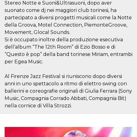
mese
viene
m.stripe.com
Stereo Notte e Suoni&Ultrasuoni, dopo aver
generalmente
utilizzato per le
suonato come dj nei maggiori club torinesi, ha
prestazioni e
partecipato a diversi progetti musicali come la Notte
l'ottimizzazione
dei servizi di
della Groova, Motel Connection, PiemonteGroove,
elaborazione
dei pagamenti,
Movement, Glocal Sounds.
facilitando la
Si è occupato inoltre della produzione esecutiva
memorizzazione
dei contenuti
dell’album “The 12th Room” di Ezio Bosso e di
sul browser per
rendere le
“Questo è pop” della band torinese Miriam, entrambi
pagine più
veloci.
per Egea Music.
CookieScriptConsent
4
Questo cookie
CookieScript
settimane
viene utilizzato
oooh.events
Al Firenze Jazz Festival si riuniscono dopo diversi
2 giorni
dal servizio
Cookie-
anni in uno spettacolo a ritmo di elettro swing con
Script.com per
ballerini e coreografie originali di Giulia Ferrara (Sony
ricordare le
preferenze di
Music, Compagnia Corrado Abbati, Compagnia Bit)
consenso sui
cookie dei
nella cornice di Villa Strozzi.
visitatori. È
necessario che il
banner dei
cookie di
Cookie-
Script.com
funzioni