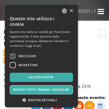
×
DANCE IN VILLA @ VILLA STROZZI – FIREN
Questo sito utilizza i
ITALIAN
cookie
ENGLISH
DANCE IN VILLA @ VILLA
Questo sito utilizza i cookie per funzionare
regolarmente. Come previsto dalla
STROZZI – FIRENZE JAZZ
SPANISH
normativa europea, dobbiamo chiederti il
FESTIVAL
consenso.
Leggi di più
11 SETTEMBRE 2021 - 23:15
NECESSARI
VENDITE ONLINE TERMINATE
MARKETING
Musica, Eventi Live, Club
Firenze Jazz Festival 2021
ACCETTA TUTTO
Dance in Villa
Villa Strozzi - Garden Stage, Firenze ore 23:15
RIFIUTA TUTTO TRANNE I NECESSARI
Condividi questo evento:
MOSTRA DETTAGLI