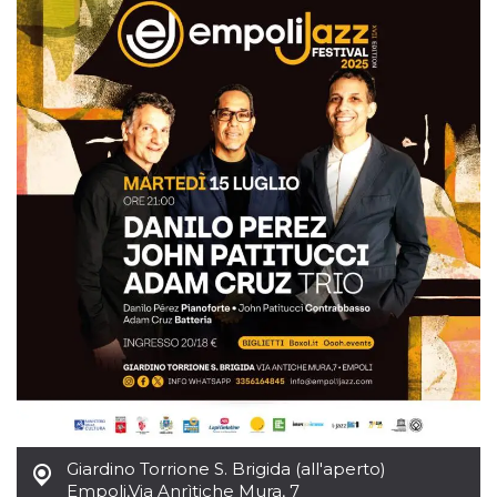
mese
viene
m.stripe.com
generalmente
utilizzato per le
prestazioni e
l'ottimizzazione
dei servizi di
elaborazione
dei pagamenti,
facilitando la
memorizzazione
dei contenuti
sul browser per
rendere le
pagine più
veloci.
CookieScriptConsent
4
Questo cookie
CookieScript
settimane
viene utilizzato
oooh.events
2 giorni
dal servizio
Cookie-
Script.com per
ricordare le
preferenze di
consenso sui
cookie dei
visitatori. È
necessario che il
banner dei
cookie di
Cookie-
Giardino Torrione S. Brigida (all'aperto)
Script.com
funzioni
Empoli
,
Via Anrìtiche Mura, 7