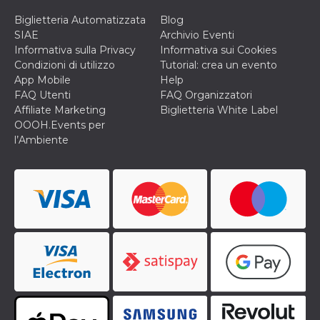
disabilitare 
.facebook.com
visualizzazi
Biglietteria Automatizzata
Blog
delle inserz
Meta in base
SIAE
Archivio Eventi
sue attività 
Informativa sulla Privacy
Informativa sui Cookies
web di terzi
Condizioni di utilizzo
Tutorial: crea un evento
sb
2 anni
Identificazi
Meta
App Mobile
Help
browser di
Platform Inc.
Facebook,
.facebook.com
FAQ Utenti
FAQ Organizzatori
autenticazi
Affiliate Marketing
Biglietteria White Label
marketing e 
cookie di
OOOH.Events per
funzione spe
l’Ambiente
di Facebook
usida
.facebook.com
Sessione
raccoglie
informazion
browser
dell'utente 
dell'identifi
univoco, uti
per persona
la pubblicit
gli utenti
xs
3 mesi
Utilizzato p
Meta
mantenere 
Platform Inc.
sessione
.facebook.com
__cf_bm
29 minuti
Questo coo
Cloudflare
58
viene utiliz
Inc.