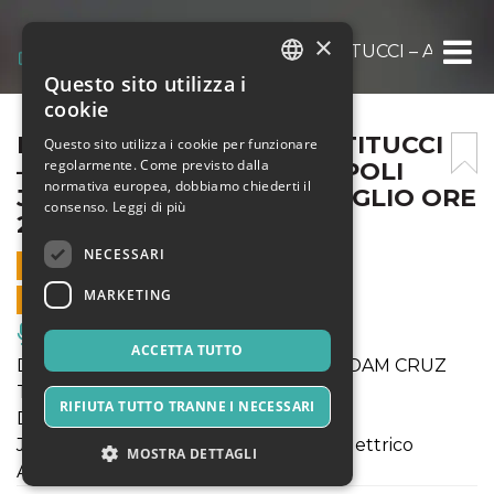
×
DANILO PEREZ -JOHN PATITUCCI – ADAM C
Questo sito utilizza i
ITALIAN
cookie
ENGLISH
DANILO PEREZ -JOHN PATITUCCI
Questo sito utilizza i cookie per funzionare
regolarmente. Come previsto dalla
– ADAM CRUZ TRIO @ EMPOLI
SPANISH
normativa europea, dobbiamo chiederti il
JAZZ FESTIVAL 2025 15 LUGLIO ORE
consenso.
Leggi di più
21
NECESSARI
15 LUGLIO 2025 - 21:00
MARKETING
VENDITE ONLINE TERMINATE
Musica, Eventi Live, Club
ACCETTA TUTTO
DANILO PEREZ -JOHN PATITUCCI - ADAM CRUZ
TRIO
RIFIUTA TUTTO TRANNE I NECESSARI
Danilo Pérez pianoforte
John Patitucci contrabbasso e basso elettrico
MOSTRA DETTAGLI
Adam Cruz batteria