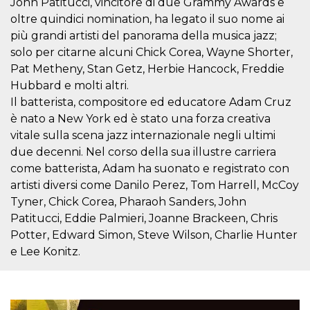
John Patitucci, vincitore di due Grammy Awards e
.oooh.events
browser accetti i
oltre quindici nomination, ha legato il suo nome ai
cookie.
più grandi artisti del panorama della musica jazz;
PHPSESSID
Sessione
Cookie
PHP.net
generato da
oooh.events
solo per citarne alcuni Chick Corea, Wayne Shorter,
applicazioni
Pat Metheny, Stan Getz, Herbie Hancock, Freddie
basate sul
linguaggio PHP.
Hubbard e molti altri.
Si tratta di un
identificatore
Il batterista, compositore ed educatore Adam Cruz
generico
utilizzato per
è nato a New York ed è stato una forza creativa
mantenere le
vitale sulla scena jazz internazionale negli ultimi
variabili di
sessione utente.
due decenni. Nel corso della sua illustre carriera
Normalmente è
un numero
come batterista, Adam ha suonato e registrato con
generato in
artisti diversi come Danilo Perez, Tom Harrell, McCoy
modo casuale, il
modo in cui
Tyner, Chick Corea, Pharaoh Sanders, John
viene utilizzato
può essere
Patitucci, Eddie Palmieri, Joanne Brackeen, Chris
specifico per il
sito, ma un
Potter, Edward Simon, Steve Wilson, Charlie Hunter
buon esempio è
e Lee Konitz.
mantenere uno
stato di accesso
per un utente
tra le pagine.
m
1 anno 1
Questo cookie
Stripe