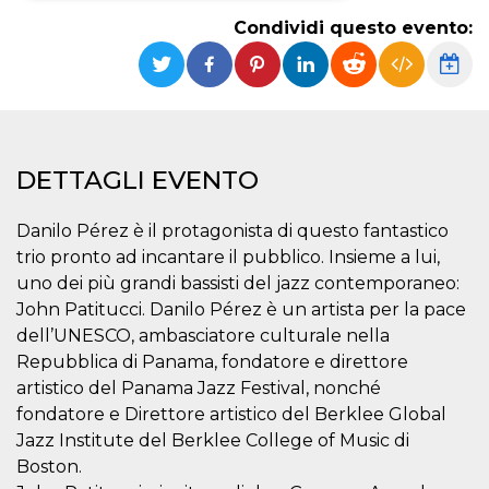
Condividi questo evento:
Necessari
Marketing
I cookie strettamente necessari o tecnici sono
indispensabili al funzionamento del sito. I
servizi qui presenti non potranno funzionare
senza.
Provider /
Nome
Scadenza
Descrizione
DETTAGLI EVENTO
Dominio
cf_clearance
1 anno
Clearance
Cloudflare,
Cookie from
Danilo Pérez è il protagonista di questo fantastico
Inc.
CloudFlare
.oooh.events
trio pronto ad incantare il pubblico. Insieme a lui,
stores the proof
of challenge
uno dei più grandi bassisti del jazz contemporaneo:
passed. It is
used to no
John Patitucci. Danilo Pérez è un artista per la pace
longer issue a
dell’UNESCO, ambasciatore culturale nella
captcha or
jschallenge
Repubblica di Panama, fondatore e direttore
challenge if
present. It is
artistico del Panama Jazz Festival, nonché
required to
reach origin
fondatore e Direttore artistico del Berklee Global
server.
Jazz Institute del Berklee College of Music di
wordpress_test_cookie
Sessione
Cookie di
Automattic
Boston.
Wordpress,
Inc.
verifica che il