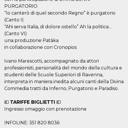
.oooh.events
browser accetti i
PURGATORIO
cookie.
“Io canterò di quel secondo Regno” è purgatorio
PHPSESSID
Sessione
Cookie
PHP.net
(Canto I)
generato da
oooh.events
applicazioni
“Ahi serva Italia, di dolore ostello” Ah la politica…
basate sul
linguaggio PHP.
(Canto VI)
Si tratta di un
una produzione Patàka
identificatore
generico
in collaborazione con Cronopios
utilizzato per
mantenere le
variabili di
sessione utente.
Ivano Marescotti, accompagnato da attori
Normalmente è
professionisti, personalità del mondo della cultura e
un numero
generato in
studenti delle Scuole Superiori di Ravenna,
modo casuale, il
modo in cui
interpreta in maniera inedita alcuni canti della Divina
viene utilizzato
Commedia tratti da Inferno, Purgatorio e Paradiso.
può essere
specifico per il
sito, ma un
buon esempio è
💶
TARIFFE BIGLIETTI
💶
mantenere uno
stato di accesso
Ingresso omaggio con prenotazione
per un utente
tra le pagine.
INFOLINE: 351 820 8036
m
1 anno 1
Questo cookie
Stripe