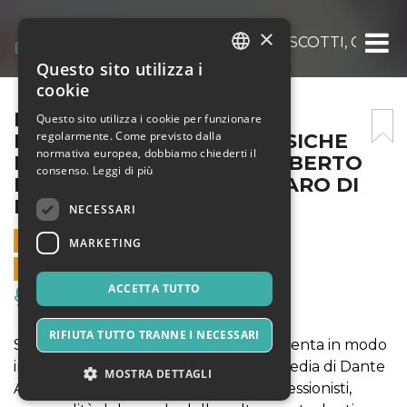
×
DANTE VIVO – IVANO MARESCOTTI, CON LE
Questo sito utilizza i
ITALIAN
cookie
ENGLISH
DANTE VIVO – IVANO
Questo sito utilizza i cookie per funzionare
regolarmente. Come previsto dalla
MARESCOTTI, CON LE MUSICHE
SPANISH
normativa europea, dobbiamo chiederti il
DI MARIANNE GABRI E ROBERTO
consenso.
Leggi di più
PASSUTI – CLASSE AL CHIARO DI
LUNA
NECESSARI
31 LUGLIO 2021 - 21:00
MARKETING
VENDITE ONLINE TERMINATE
ACCETTA TUTTO
Musica, Eventi Live, Club
RIFIUTA TUTTO TRANNE I NECESSARI
Sabato 31 Luglio Ivano Marescotti presenta in modo
inedito alcuni canti della Divina Commedia di Dante
MOSTRA DETTAGLI
Alighieri, accompagnato da attori professionisti,