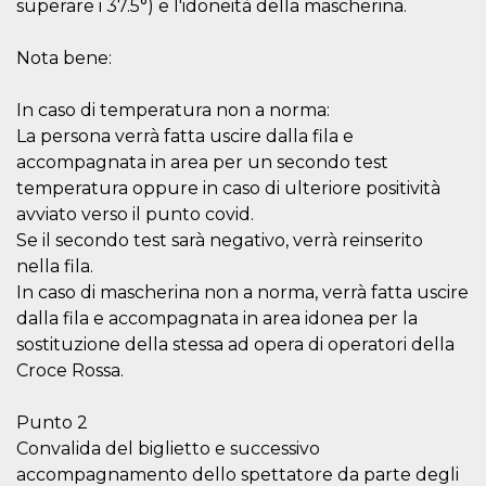
superare i 37.5°) e l'idoneità della mascherina.
cookie viene
anche trami
piace e altri
Nota bene:
pulsanti e t
Facebook
posizionati 
molti siti W
In caso di temperatura non a norma:
diversi.
La persona verrà fatta uscire dalla fila e
dpr
.facebook.com
1
permette di
accompagnata in area per un secondo test
settimana
controllare 
funzione “S
temperatura oppure in caso di ulteriore positività
su Facebook
pulsante “M
avviato verso il punto covid.
piace”, rac
Se il secondo test sarà negativo, verrà reinserito
le impostaz
della lingua
nella fila.
permettono
condividere
In caso di mascherina non a norma, verrà fatta uscire
pagina.
dalla fila e accompagnata in area idonea per la
fr
3 mesi
Contiene la
Meta
sostituzione della stessa ad opera di operatori della
combinazio
Platform Inc.
ID univoco 
.facebook.com
Croce Rossa.
browser e
dell'utente,
utilizzata pe
Punto 2
pubblicità m
Convalida del biglietto e successivo
oo
5 anni
consente
Meta
all'utente di
accompagnamento dello spettatore da parte degli
Platform Inc.