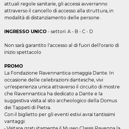
correttamente.
attuali regole sanitarie, gli accessi avverranno
attraverso il cancello di accesso alla struttura, in
Storage declaration
modalità di distanziamento delle persone .
Storage
Nome
Descrizione
type
INGRESSO UNICO
- settori: A - B - C - D
fbssls_314278995690155
Session
storage
Non sarà garantito l'accesso al di fuori dell'orario di
wpEmojiSettingsSupports
Session
storage
inizio spettacolo
cn_uc__
Local
storage
PROMO
La Fondazione Ravennantica omaggia Dante. In
occasione delle celebrazioni dantesche, vivi
un'esperienza unica attraverso il circuito di mostre
che Ravennantica ha dedicato a Dante e la
suggestiva visita al sito archeologico della Domus
dei Tappeti di Pietra.
Provider /
Nome
Scadenza
Descrizione
Dominio
Con il biglietto per gli eventi estivi avrai tantissimi
c_user
4
Cookie di a
Meta
vantaggi:
settimane
utente. Può
Platform Inc.
• Visitare gratuitamente il Museo Classis Ravenna la
2 giorni
essere di se
.facebook.com