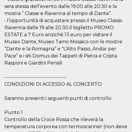
o persistent
sera stessa dell’evento dalle 19.00 alle 20.30 e la
30 giorni
mostra “ Classe e Ravenna al tempo di Dante”.
datr
2 anni
Questo coo
Meta
• l’opportunità di acquistare presso il Museo Classis
identifica il
Platform Inc.
browser che
.facebook.com
Ravenna dalle 19 alle 20.30 il biglietto PROMO
connette a
Facebook. 
ESTATE a 7 Euro anzichè 13 euro per visitare il
direttament
legato alla 
Museo Dante, Museo Tamo Mosaico con le mostre
Facebook
“Dante e la Romagna” e “L’Alto Passo, Andar per
dell'utente.
Facebook s
Pace” e i siti Domus dei Tappeti di Pietra e Cripta
che viene
utilizzato p
Rasponi e Giardini Pensili
aiutare con 
sicurezza e a
di accesso
-----------------------------------
sospette, in
particolare p
CONDIZIONI DI ACCESSO AL CONCERTO
rilevamento
bot che ten
di accedere 
Saranno presenti i seguenti punti di controllo:
servizio. F
afferma anc
il profilo
comportame
Punto 1
associato a
Controllo della Croce Rossa che rileverà la
ciascun coo
datr viene
temperatura corporea con termoscanner (non deve
eliminato d
giorni. Que