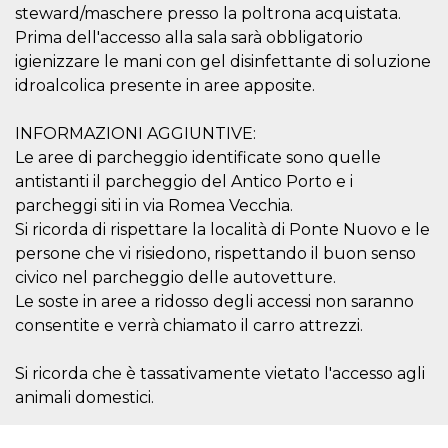
disabilitare 
.facebook.com
steward/maschere presso la poltrona acquistata.
visualizzazi
delle inserz
Prima dell'accesso alla sala sarà obbligatorio
Meta in base
sue attività 
igienizzare le mani con gel disinfettante di soluzione
web di terzi
idroalcolica presente in aree apposite.
sb
2 anni
Identificazi
Meta
browser di
Platform Inc.
Facebook,
.facebook.com
INFORMAZIONI AGGIUNTIVE:
autenticazi
Le aree di parcheggio identificate sono quelle
marketing e 
cookie di
antistanti il parcheggio del Antico Porto e i
funzione spe
di Facebook
parcheggi siti in via Romea Vecchia.
usida
.facebook.com
Sessione
raccoglie
Si ricorda di rispettare la località di Ponte Nuovo e le
informazion
persone che vi risiedono, rispettando il buon senso
browser
dell'utente 
civico nel parcheggio delle autovetture.
dell'identifi
univoco, uti
Le soste in aree a ridosso degli accessi non saranno
per persona
consentite e verrà chiamato il carro attrezzi.
la pubblicit
gli utenti
xs
3 mesi
Utilizzato p
Meta
Si ricorda che è tassativamente vietato l'accesso agli
mantenere 
Platform Inc.
animali domestici.
sessione
.facebook.com
__cf_bm
29 minuti
Questo coo
Cloudflare
58
viene utiliz
Inc.