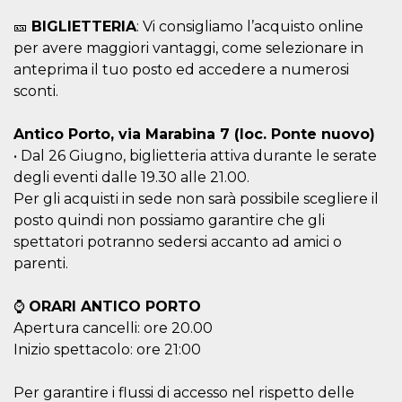
mese
viene
m.stripe.com
generalmente
🎫
BIGLIETTERIA
: Vi consigliamo l’acquisto online
utilizzato per le
prestazioni e
per avere maggiori vantaggi, come selezionare in
l'ottimizzazione
dei servizi di
anteprima il tuo posto ed accedere a numerosi
elaborazione
sconti.
dei pagamenti,
facilitando la
memorizzazione
dei contenuti
Antico Porto, via Marabina 7 (loc. Ponte nuovo)
sul browser per
rendere le
• Dal 26 Giugno, biglietteria attiva durante le serate
pagine più
degli eventi dalle 19.30 alle 21.00.
veloci.
Per gli acquisti in sede non sarà possibile scegliere il
CookieScriptConsent
4
Questo cookie
CookieScript
settimane
viene utilizzato
oooh.events
posto quindi non possiamo garantire che gli
2 giorni
dal servizio
spettatori potranno sedersi accanto ad amici o
Cookie-
Script.com per
parenti.
ricordare le
preferenze di
consenso sui
cookie dei
⌚
ORARI ANTICO PORTO
visitatori. È
Apertura cancelli: ore 20.00
necessario che il
banner dei
Inizio spettacolo: ore 21:00
cookie di
Cookie-
Script.com
Per garantire i flussi di accesso nel rispetto delle
funzioni