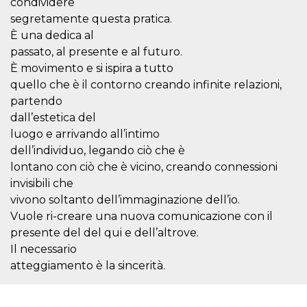
condividere
.oooh.events
browser accetti i
segretamente questa pratica.
cookie.
È una dedica al
PHPSESSID
Sessione
Cookie
PHP.net
generato da
oooh.events
passato, al presente e al futuro.
applicazioni
È movimento e si ispira a tutto
basate sul
linguaggio PHP.
quello che è il contorno creando infinite relazioni,
Si tratta di un
identificatore
partendo
generico
utilizzato per
dall’estetica del
mantenere le
luogo e arrivando all’intimo
variabili di
sessione utente.
dell’individuo, legando ciò che è
Normalmente è
un numero
lontano con ciò che è vicino, creando connessioni
generato in
invisibili che
modo casuale, il
modo in cui
vivono soltanto dell’immaginazione dell’io.
viene utilizzato
può essere
Vuole ri-creare una nuova comunicazione con il
specifico per il
sito, ma un
presente del del qui e dell’altrove.
buon esempio è
Il necessario
mantenere uno
stato di accesso
atteggiamento è la sincerità.
per un utente
tra le pagine.
m
1 anno 1
Questo cookie
Stripe