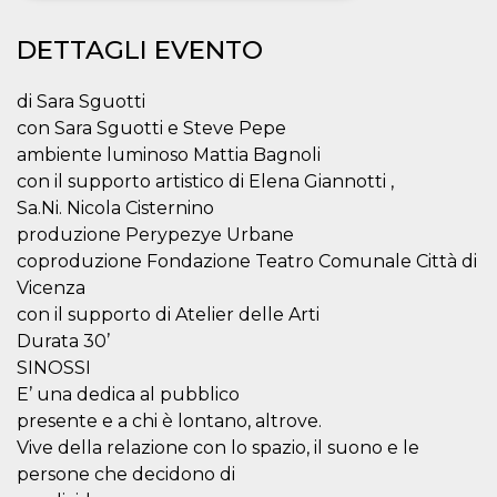
Necessari
Marketing
DETTAGLI EVENTO
I cookie strettamente necessari o tecnici sono
indispensabili al funzionamento del sito. I
di Sara Sguotti
servizi qui presenti non potranno funzionare
con Sara Sguotti e Steve Pepe
senza.
ambiente luminoso Mattia Bagnoli
Provider /
Nome
Scadenza
Descrizione
con il supporto artistico di Elena Giannotti ,
Dominio
Sa.Ni. Nicola Cisternino
cf_clearance
1 anno
Clearance
Cloudflare,
Cookie from
produzione Perypezye Urbane
Inc.
CloudFlare
.oooh.events
coproduzione Fondazione Teatro Comunale Città di
stores the proof
of challenge
Vicenza
passed. It is
used to no
con il supporto di Atelier delle Arti
longer issue a
Durata 30’
captcha or
jschallenge
SINOSSI
challenge if
present. It is
E’ una dedica al pubblico
required to
reach origin
presente e a chi è lontano, altrove.
server.
Vive della relazione con lo spazio, il suono e le
wordpress_test_cookie
Sessione
Cookie di
Automattic
persone che decidono di
Wordpress,
Inc.
verifica che il