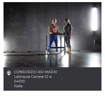
mese
viene
m.stripe.com
generalmente
utilizzato per le
prestazioni e
l'ottimizzazione
dei servizi di
elaborazione
dei pagamenti,
facilitando la
memorizzazione
dei contenuti
sul browser per
rendere le
pagine più
veloci.
CookieScriptConsent
4
Questo cookie
CookieScript
settimane
viene utilizzato
oooh.events
2 giorni
dal servizio
Cookie-
Script.com per
ricordare le
CONSORZIO ASI MADXI
preferenze di
consenso sui
Latina
,
via Carrara 12-a
cookie dei
04100
visitatori. È
Italia
necessario che il
banner dei
cookie di
Cookie-
Script.com
funzioni