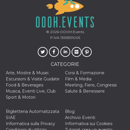
o persistent
30 giorni
datr
2 anni
Questo coo
Meta
identifica il
Platform Inc.
browser che
.facebook.com
connette a
© 2026
OOOH.Events
Facebook. 
direttament
P.IVA 13515531005
legato alla 
Facebook
dell'utente.
Facebook s
che viene
utilizzato p
CATEGORIE
aiutare con 
sicurezza e a
Arte, Mostre & Musei
Corsi & Formazione
di accesso
sospette, in
Escursioni & Visite Guidate
Film & Media
particolare p
Food & Beverages
Meeting, Fiere, Congressi
rilevamento
bot che ten
Musica, Eventi Live, Club
Salute & Benessere
di accedere 
Sport & Motori
servizio. F
afferma anc
il profilo
comportame
Biglietteria Automatizzata
Blog
associato a
SIAE
Archivio Eventi
ciascun coo
datr viene
Informativa sulla Privacy
Informativa sui Cookies
eliminato d
Condizioni di utilizzo
Tutorial: crea un evento
giorni. Que