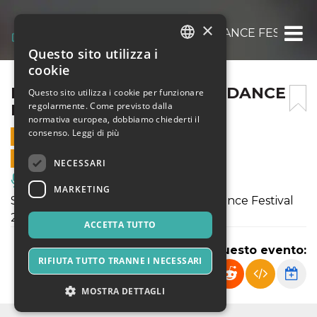
×
DEDICA LONATANA .[ TENDANCE FESTIVAL 
Questo sito utilizza i
ITALIAN
cookie
ENGLISH
DEDICA LONATANA .[ TENDANCE
Questo sito utilizza i cookie per funzionare
regolarmente. Come previsto dalla
FESTIVAL 2022]
SPANISH
normativa europea, dobbiamo chiederti il
consenso.
Leggi di più
5 GIUGNO 2022 - 20:30
VENDITE ONLINE TERMINATE
NECESSARI
Musica, Eventi Live, Club
MARKETING
Sedicesimo appuntamento con Tendance Festival
2022
ACCETTA TUTTO
Condividi questo evento:
RIFIUTA TUTTO TRANNE I NECESSARI
MOSTRA DETTAGLI