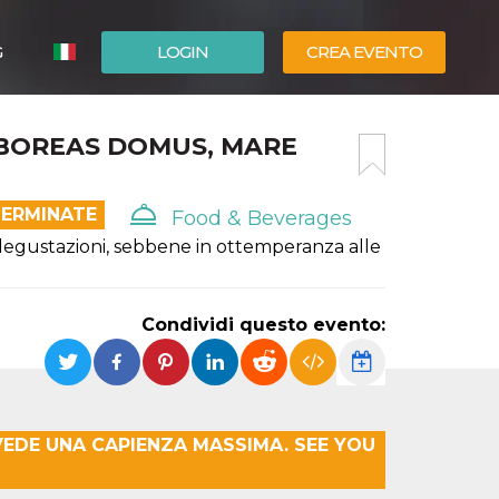
G
LOGIN
CREA EVENTO
ESPAÑOL
BOREAS DOMUS, MARE
ENGLISH
TERMINATE
Food & Beverages
egustazioni, sebbene in ottemperanza alle
Condividi questo evento:
VEDE UNA CAPIENZA MASSIMA. SEE YOU