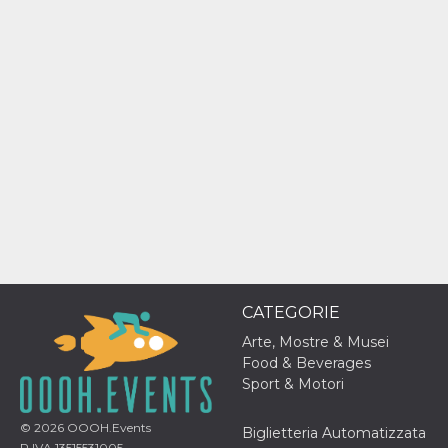
mese
viene
m.stripe.com
generalmente
utilizzato per le
prestazioni e
l'ottimizzazione
dei servizi di
elaborazione
dei pagamenti,
facilitando la
memorizzazione
dei contenuti
sul browser per
rendere le
pagine più
veloci.
CookieScriptConsent
4
Questo cookie
CookieScript
settimane
viene utilizzato
oooh.events
2 giorni
dal servizio
Cookie-
Script.com per
ricordare le
CATEGORIE
preferenze di
consenso sui
cookie dei
Arte, Mostre & Musei
visitatori. È
Food & Beverages
necessario che il
banner dei
Sport & Motori
cookie di
Cookie-
Script.com
© 2026
OOOH.Events
Biglietteria Automatizzata
funzioni
P.IVA 13515531005