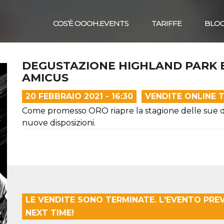
COS’È OOOH.EVENTS
TARIFFE
BLO
DEGUSTAZIONE HIGHLAND PARK 
AMICUS
20 FEBBRAIO 2021 - 16:30
VENDITE ONLINE 
Come promesso ORO riapre la stagione delle sue d
nuove disposizioni.
LE VENDITE SONO TERMINATE. L'EVENTO PRE
NEXT TIME!