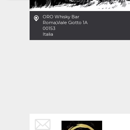
Necessari
Marketing
ORO Whisky Bar
I cookie strettamente necessari o tecnici sono
Roma
,
Viale Giotto 1A
indispensabili al funzionamento del sito. I
00153
servizi qui presenti non potranno funzionare
Italia
senza.
Provider /
Nome
Scadenza
Descrizione
Dominio
cf_clearance
1 anno
Clearance
Cloudflare,
Cookie from
Inc.
CloudFlare
.oooh.events
stores the proof
of challenge
passed. It is
used to no
longer issue a
captcha or
jschallenge
challenge if
present. It is
required to
reach origin
server.
wordpress_test_cookie
Sessione
Cookie di
Automattic
Wordpress,
Inc.
verifica che il