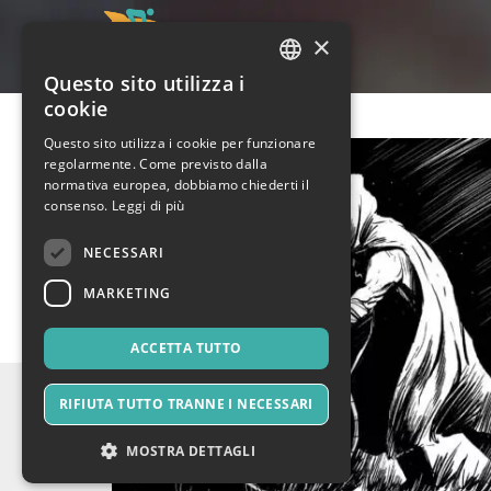
×
Questo sito utilizza i
ITALIAN
cookie
ENGLISH
Questo sito utilizza i cookie per funzionare
regolarmente. Come previsto dalla
SPANISH
normativa europea, dobbiamo chiederti il
consenso.
Leggi di più
NECESSARI
MARKETING
ACCETTA TUTTO
RIFIUTA TUTTO TRANNE I NECESSARI
MOSTRA DETTAGLI