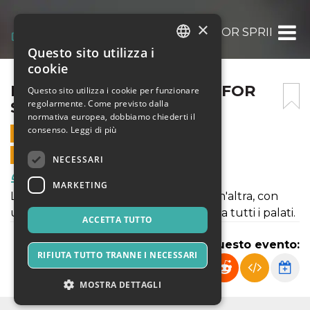
×
DEGUSTAZIONE WAITING FOR SPRING BA
Questo sito utilizza i
ITALIAN
cookie
ENGLISH
DEGUSTAZIONE WAITING FOR
Questo sito utilizza i cookie per funzionare
regolarmente. Come previsto dalla
SPRING BACK
SPANISH
normativa europea, dobbiamo chiederti il
consenso.
Leggi di più
6 FEBBRAIO 2021 - 16:30
VENDITE ONLINE TERMINATE
NECESSARI
Food & Beverages
MARKETING
La stagione riprende, aspettandone un'altra, con
un'imperdibile appuntamento adatto a tutti i palati.
ACCETTA TUTTO
Condividi questo evento:
RIFIUTA TUTTO TRANNE I NECESSARI
MOSTRA DETTAGLI