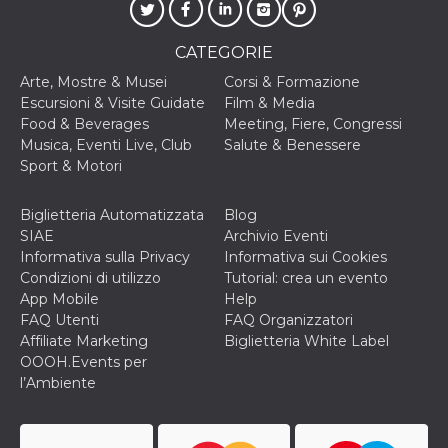
secondi
Cloudflare 
.hubspot.com
distinguere 
umani e bot
vantaggioso 
CATEGORIE
sito Web, al
di effettuar
Arte, Mostre & Musei
Corsi & Formazione
rapporti val
Escursioni & Visite Guidate
Film & Media
sull'utilizzo
proprio sit
Food & Beverages
Meeting, Fiere, Congressi
Musica, Eventi Live, Club
Salute & Benessere
_cfuvid
.hubspot.com
Sessione
Questo coo
viene utiliz
Sport & Motori
Cloudflare 
monitorare 
utenti attra
Biglietteria Automatizzata
Blog
le sessioni 
ottimizzare
SIAE
Archivio Eventi
l'esperienza
Informativa sulla Privacy
Informativa sui Cookies
dell'utente
mantenendo
Condizioni di utilizzo
Tutorial: crea un evento
coerenza de
App Mobile
Help
sessione e
fornendo se
FAQ Utenti
FAQ Organizzatori
personalizza
Affiliate Marketing
Biglietteria White Label
YSC
Sessione
Questo cook
Google LLC
OOOH.Events per
impostato 
.youtube.com
l’Ambiente
YouTube pe
tenere tracc
delle
visualizzazi
video incorp