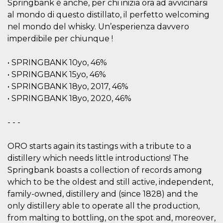
.oooh.events
Springbank è anche, per chi inizia ora ad avvicinarsi
browser accetti i
al mondo di questo distillato, il perfetto welcoming
cookie.
nel mondo del whisky. Un’esperienza davvero
PHPSESSID
Sessione
Cookie
PHP.net
generato da
oooh.events
imperdibile per chiunque !
applicazioni
basate sul
linguaggio PHP.
• SPRINGBANK 10yo, 46%
Si tratta di un
identificatore
• SPRINGBANK 15yo, 46%
generico
utilizzato per
• SPRINGBANK 18yo, 2017, 46%
mantenere le
• SPRINGBANK 18yo, 2020, 46%
variabili di
sessione utente.
Normalmente è
un numero
- - -
generato in
modo casuale, il
modo in cui
ORO starts again its tastings with a tribute to a
viene utilizzato
può essere
distillery which needs little introductions! The
specifico per il
sito, ma un
Springbank boasts a collection of records among
buon esempio è
which to be the oldest and still active, independent,
mantenere uno
stato di accesso
family-owned, distillery and (since 1828) and the
per un utente
tra le pagine.
only distillery able to operate all the production,
from malting to bottling, on the spot and, moreover,
m
1 anno 1
Questo cookie
Stripe