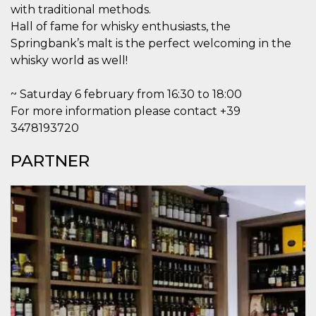
mese
viene
m.stripe.com
with traditional methods.
generalmente
utilizzato per le
Hall of fame for whisky enthusiasts, the
prestazioni e
l'ottimizzazione
Springbank’s malt is the perfect welcoming in the
dei servizi di
whisky world as well!
elaborazione
dei pagamenti,
facilitando la
memorizzazione
~ Saturday 6 february from 16:30 to 18:00
dei contenuti
For more information please contact +39
sul browser per
rendere le
3478193720
pagine più
veloci.
PARTNER
CookieScriptConsent
4
Questo cookie
CookieScript
settimane
viene utilizzato
oooh.events
2 giorni
dal servizio
Cookie-
Script.com per
ricordare le
preferenze di
consenso sui
cookie dei
visitatori. È
necessario che il
banner dei
cookie di
Cookie-
Script.com
funzioni