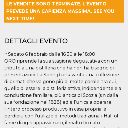
LE VENDITE SONO TERMINATE. L'EVENTO
Necessari
Marketing
PREVEDE UNA CAPIENZA MASSIMA. SEE YOU
NEXT TIME!
I cookie strettamente necessari o tecnici sono
indispensabili al funzionamento del sito. I
servizi qui presenti non potranno funzionare
senza.
DETTAGLI EVENTO
Provider /
Nome
Scadenza
Descrizione
Dominio
~ Sabato 6 febbraio dalle 16:30 alle 18:00
cf_clearance
1 anno
Clearance
Cloudflare,
Cookie from
Inc.
ORO riprende la sua stagione degustativa con un
CloudFlare
.oooh.events
tributo a una distilleria che ha non ha bisogno di
stores the proof
of challenge
presentazioni. La Springbank vanta una collezione
passed. It is
used to no
di primati che valgono più di molte parole, tra cui,
longer issue a
captcha or
quello di essere la distilleria attiva, indipendente e a
jschallenge
conduzione familiare, più antica di Scozia (sin dalla
challenge if
present. It is
sua fondazione nel 1828) ed è l’unica a operare
required to
reach origin
l'intero processo produttivo in casa propria, e
server.
perdipiù con l’utilizzo di metodi tradizionali. Hall of
wordpress_test_cookie
Sessione
Cookie di
Automattic
fame di ogni appassionato, il malto firmato
Wordpress,
Inc.
verifica che il