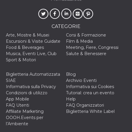
VISITOR_INFO1_LIVE
5 mesi 4
Questo cook
Google LLC
settimane
impostato 
.youtube.com
Youtube pe
tenere tracc
delle prefe
CATEGORIE
dell'utente p
video di Yo
Arte, Mostre & Musei
Corsi & Formazione
incorporati 
siti; può an
Escursioni & Visite Guidate
Film & Media
determinare 
Food & Beverages
Meeting, Fiere, Congressi
visitatore de
web sta
Musica, Eventi Live, Club
Salute & Benessere
utilizzando 
Sport & Motori
nuova o la
vecchia ver
dell'interfac
Youtube.
Biglietteria Automatizzata
Blog
SIAE
Archivio Eventi
VISITOR_PRIVACY_METADATA
5 mesi 4
Questo coo
YouTube
settimane
viene utiliz
.youtube.com
Informativa sulla Privacy
Informativa sui Cookies
per memori
Condizioni di utilizzo
Tutorial: crea un evento
le scelte di
consenso e
App Mobile
Help
privacy dell
FAQ Utenti
FAQ Organizzatori
per la loro
interazione 
Affiliate Marketing
Biglietteria White Label
sito. Registr
OOOH.Events per
sul consens
visitatore r
l’Ambiente
a varie poli
impostazion