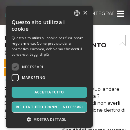
×
DENTRO – PRATICHE PER INTEGRARE IL
Questo sito utilizza i
ITALIAN
cookie
ENGLISH
DENTRO – PRATICHE PER
Questo sito utilizza i cookie per funzionare
regolarmente. Come previsto dalla
INTEGRARE IL CAMBIAMENTO
SPANISH
normativa europea, dobbiamo chiederti il
@RAPALLO
consenso.
Leggi di più
24 LUGLIO 2021 - 09:00
NECESSARI
VENDITE ONLINE TERMINATE
MARKETING
Salute & Benessere
Percepisci dei blocchi, fisici o emotivi? Vuoi andare
ACCETTA TUTTO
avanti, ma ti senti ancorato ad un 'prima'?
Se hai vissuto dei cambiamenti e senti di non averli
RIFIUTA TUTTO TRANNE I NECESSARI
ancora integrati, è utile portare attenzione dentro di
te a livello fisico, emotivo e spirituale.
MOSTRA DETTAGLI