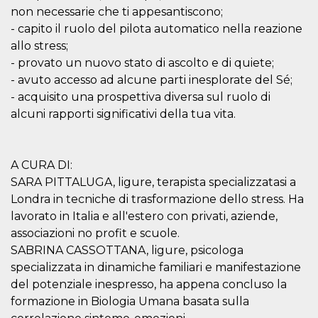
correttamente.
non necessarie che ti appesantiscono;
Storage declaration
- capito il ruolo del pilota automatico nella reazione
allo stress;
Storage
Nome
Descrizione
type
- provato un nuovo stato di ascolto e di quiete;
- avuto accesso ad alcune parti inesplorate del Sé;
fbssls_314278995690155
Session
storage
- acquisito una prospettiva diversa sul ruolo di
wpEmojiSettingsSupports
Session
alcuni rapporti significativi della tua vita.
storage
cn_uc__
Local
storage
A CURA DI:
SARA PITTALUGA, ligure, terapista specializzatasi a
Londra in tecniche di trasformazione dello stress. Ha
lavorato in Italia e all'estero con privati, aziende,
associazioni no profit e scuole.
SABRINA CASSOTTANA, ligure, psicologa
Provider /
specializzata in dinamiche familiari e manifestazione
Nome
Scadenza
Descrizione
Dominio
del potenziale inespresso, ha appena concluso la
c_user
4
Cookie di a
Meta
formazione in Biologia Umana basata sulla
settimane
utente. Può
Platform Inc.
2 giorni
essere di se
.facebook.com