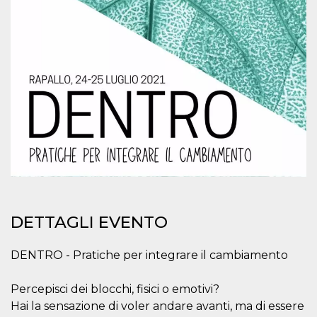
.oooh.events
browser accetti i
cookie.
PHPSESSID
Sessione
Cookie
PHP.net
generato da
oooh.events
applicazioni
basate sul
linguaggio PHP.
Si tratta di un
identificatore
generico
utilizzato per
mantenere le
variabili di
sessione utente.
Normalmente è
un numero
generato in
modo casuale, il
modo in cui
viene utilizzato
DETTAGLI EVENTO
può essere
specifico per il
sito, ma un
buon esempio è
DENTRO - Pratiche per integrare il cambiamento
mantenere uno
stato di accesso
per un utente
tra le pagine.
Percepisci dei blocchi, fisici o emotivi?
Hai la sensazione di voler andare avanti, ma di essere
m
1 anno 1
Questo cookie
Stripe