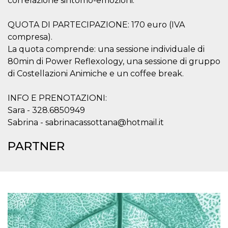
correlazione sintomo-emozioni.
o persistent
30 giorni
QUOTA DI PARTECIPAZIONE: 170 euro (IVA
datr
2 anni
Questo coo
Meta
identifica il
Platform Inc.
compresa).
browser che
.facebook.com
La quota comprende: una sessione individuale di
connette a
Facebook. 
80min di Power Reflexology, una sessione di gruppo
direttament
legato alla 
di Costellazioni Animiche e un coffee break.
Facebook
dell'utente.
Facebook s
INFO E PRENOTAZIONI:
che viene
utilizzato p
Sara - 328.6850949
aiutare con 
sicurezza e a
Sabrina - sabrinacassottana@hotmail.it
di accesso
sospette, in
particolare p
PARTNER
rilevamento
bot che ten
di accedere 
servizio. F
afferma anc
il profilo
comportame
associato a
ciascun coo
datr viene
eliminato d
giorni. Que