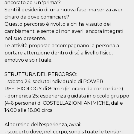
mese
viene
m.stripe.com
ancorato ad un 'prima'?
generalmente
utilizzato per le
Senti il desiderio di una nuova fase, ma senza aver
prestazioni e
chiaro da dove cominciare?
l'ottimizzazione
dei servizi di
Questo percorso è rivolto a chi ha vissuto dei
elaborazione
dei pagamenti,
cambiamenti e sente di non averli ancora integrati
facilitando la
nel suo presente.
memorizzazione
dei contenuti
Le attività proposte accompagnano la persona a
sul browser per
rendere le
portare attenzione dentro di sé a livello fisico,
pagine più
veloci.
emotivo e spirituale.
CookieScriptConsent
4
Questo cookie
CookieScript
settimane
viene utilizzato
oooh.events
STRUTTURA DEL PERCORSO:
2 giorni
dal servizio
Cookie-
- sabato 24: seduta individuale di POWER
Script.com per
REFLEXOLOGY di 80min (in orario da concordare)
ricordare le
preferenze di
- domenica 25: esperienza guidata in piccolo gruppo
consenso sui
cookie dei
(4-6 persone) di COSTELLAZIONI ANIMICHE, dalle
visitatori. È
necessario che il
14.00 alle 18.00 circa.
banner dei
cookie di
Cookie-
Al termine dell'esperienza, avrai:
Script.com
funzioni
- scoperto dove, nel corpo, sono situate le tensioni