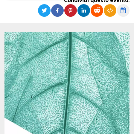
Condividi questo evento:
Necessari
Marketing
I cookie strettamente necessari o tecnici sono
indispensabili al funzionamento del sito. I
servizi qui presenti non potranno funzionare
senza.
Provider /
Nome
Scadenza
Descrizione
Dominio
cf_clearance
1 anno
Clearance
Cloudflare,
Cookie from
Inc.
CloudFlare
.oooh.events
stores the proof
of challenge
passed. It is
used to no
longer issue a
captcha or
jschallenge
challenge if
present. It is
required to
reach origin
server.
wordpress_test_cookie
Sessione
Cookie di
Automattic
Wordpress,
Inc.
verifica che il