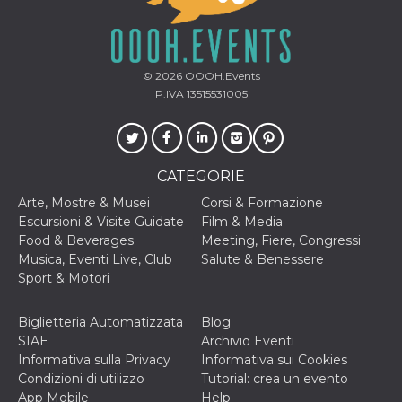
secondi
Cloudflare 
.hubspot.com
distinguere 
umani e bot
vantaggioso 
sito Web, al
di effettuar
© 2026
OOOH.Events
rapporti val
sull'utilizzo
P.IVA 13515531005
proprio sit
_cfuvid
.hubspot.com
Sessione
Questo coo
viene utiliz
Cloudflare 
monitorare 
CATEGORIE
utenti attra
le sessioni 
Arte, Mostre & Musei
Corsi & Formazione
ottimizzare
l'esperienza
Escursioni & Visite Guidate
Film & Media
dell'utente
Food & Beverages
Meeting, Fiere, Congressi
mantenendo
coerenza de
Musica, Eventi Live, Club
Salute & Benessere
sessione e
Sport & Motori
fornendo se
personalizza
Biglietteria Automatizzata
Blog
YSC
Sessione
Questo cook
Google LLC
impostato 
.youtube.com
SIAE
Archivio Eventi
YouTube pe
Informativa sulla Privacy
Informativa sui Cookies
tenere tracc
delle
Condizioni di utilizzo
Tutorial: crea un evento
visualizzazi
App Mobile
Help
video incorp