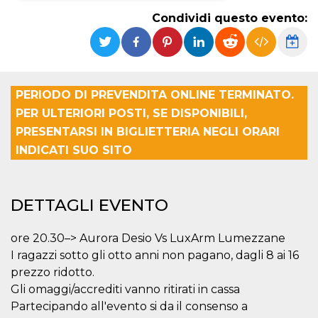
Condividi questo evento:
Necessari
Marketing
I cookie strettamente necessari o tecnici sono
indispensabili al funzionamento del sito. I
servizi qui presenti non potranno funzionare
senza.
PERIODO DI PREVENDITA ONLINE TERMINATO.
Provider /
PER ULTERIORI POSTI, SE DISPONIBILI,
Nome
Scadenza
Descrizione
Dominio
PRESENTARSI IN BIGLIETTERIA NEGLI ORARI
cf_clearance
1 anno
Clearance
Cloudflare,
Cookie from
INDICATI SUO SITO
Inc.
CloudFlare
.oooh.events
stores the proof
of challenge
passed. It is
used to no
DETTAGLI EVENTO
longer issue a
captcha or
jschallenge
ore 20.30–> Aurora Desio Vs LuxArm Lumezzane
challenge if
present. It is
I ragazzi sotto gli otto anni non pagano, dagli 8 ai 16
required to
reach origin
prezzo ridotto.
server.
Gli omaggi/accrediti vanno ritirati in cassa
wordpress_test_cookie
Sessione
Cookie di
Automattic
Partecipando all'evento si da il consenso a
Wordpress,
Inc.
verifica che il