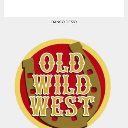
mese
viene
m.stripe.com
generalmente
utilizzato per le
prestazioni e
l'ottimizzazione
dei servizi di
BANCO DESIO
elaborazione
dei pagamenti,
facilitando la
memorizzazione
dei contenuti
sul browser per
rendere le
pagine più
veloci.
CookieScriptConsent
4
Questo cookie
CookieScript
settimane
viene utilizzato
oooh.events
2 giorni
dal servizio
Cookie-
Script.com per
ricordare le
preferenze di
consenso sui
cookie dei
visitatori. È
necessario che il
banner dei
cookie di
Cookie-
Script.com
funzioni