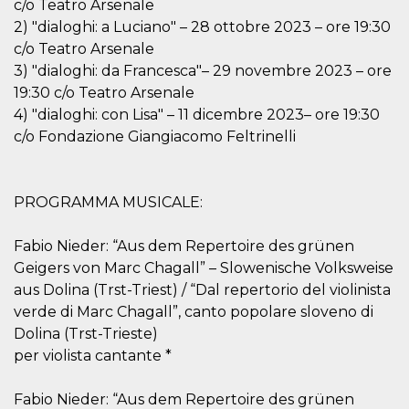
.oooh.events
c/o Teatro Arsenale
browser accetti i
2) "dialoghi: a Luciano" – 28 ottobre 2023 – ore 19:30
cookie.
c/o Teatro Arsenale
PHPSESSID
Sessione
Cookie
PHP.net
generato da
oooh.events
3) "dialoghi: da Francesca"– 29 novembre 2023 – ore
applicazioni
basate sul
19:30 c/o Teatro Arsenale
linguaggio PHP.
4) "dialoghi: con Lisa" – 11 dicembre 2023– ore 19:30
Si tratta di un
identificatore
c/o Fondazione Giangiacomo Feltrinelli
generico
utilizzato per
mantenere le
variabili di
sessione utente.
PROGRAMMA MUSICALE:
Normalmente è
un numero
generato in
modo casuale, il
Fabio Nieder: “Aus dem Repertoire des grünen
modo in cui
Geigers von Marc Chagall” – Slowenische Volksweise
viene utilizzato
può essere
aus Dolina (Trst-Triest) / “Dal repertorio del violinista
specifico per il
sito, ma un
verde di Marc Chagall”, canto popolare sloveno di
buon esempio è
Dolina (Trst-Trieste)
mantenere uno
stato di accesso
per violista cantante *
per un utente
tra le pagine.
Fabio Nieder: “Aus dem Repertoire des grünen
m
1 anno 1
Questo cookie
Stripe