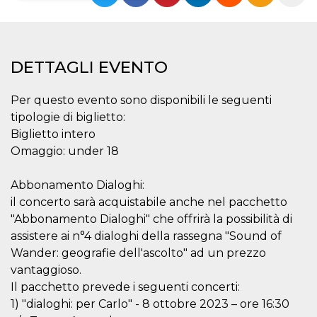
Necessari
Marketing
I cookie strettamente necessari o tecnici sono
indispensabili al funzionamento del sito. I
DETTAGLI EVENTO
servizi qui presenti non potranno funzionare
senza.
Per questo evento sono disponibili le seguenti
Provider /
Nome
Scadenza
Descrizione
tipologie di biglietto:
Dominio
Biglietto intero
cf_clearance
1 anno
Clearance
Cloudflare,
Cookie from
Inc.
Omaggio: under 18
CloudFlare
.oooh.events
stores the proof
of challenge
Abbonamento Dialoghi:
passed. It is
used to no
il concerto sarà acquistabile anche nel pacchetto
longer issue a
captcha or
"Abbonamento Dialoghi" che offrirà la possibilità di
jschallenge
assistere ai n°4 dialoghi della rassegna "Sound of
challenge if
present. It is
Wander: geografie dell'ascolto" ad un prezzo
required to
reach origin
vantaggioso.
server.
Il pacchetto prevede i seguenti concerti:
wordpress_test_cookie
Sessione
Cookie di
Automattic
1) "dialoghi: per Carlo" - 8 ottobre 2023 – ore 16:30
Wordpress,
Inc.
verifica che il