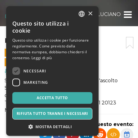
×
DIALOGHI: A LUCIANO
Questo sito utilizza i
ITALIAN
cookie
ENGLISH
DIALOGHI: A LUCIANO
Questo sito utilizza i cookie per funzionare
regolarmente. Come previsto dalla
SPANISH
normativa europea, dobbiamo chiederti il
28 OTTOBRE 2023 - 19:30
consenso.
Leggi di più
VENDITE ONLINE TERMINATE
NECESSARI
Musica, Eventi Live, Club
Sound of Wander 2023: geografie dell'ascolto
MARKETING
Sabato 28 ottobre 2023
ore 19:30
ACCETTA TUTTO
Teatro Arsenale – via Cesare Correnti, 11 20123
Milano (MI)
RIFIUTA TUTTO TRANNE I NECESSARI
Condividi questo evento:
MOSTRA DETTAGLI