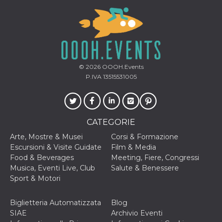
VISITOR_INFO1_LIVE
5 mesi 4
Questo cook
Google LLC
settimane
impostato 
.youtube.com
Youtube pe
tenere tracc
delle prefe
dell'utente p
video di Yo
incorporati 
© 2026
OOOH.Events
siti; può an
determinare 
P.IVA 13515531005
visitatore de
web sta
utilizzando 
nuova o la
vecchia ver
dell'interfac
CATEGORIE
Youtube.
Arte, Mostre & Musei
Corsi & Formazione
VISITOR_PRIVACY_METADATA
5 mesi 4
Questo coo
YouTube
settimane
viene utiliz
.youtube.com
Escursioni & Visite Guidate
Film & Media
per memori
Food & Beverages
Meeting, Fiere, Congressi
le scelte di
consenso e
Musica, Eventi Live, Club
Salute & Benessere
privacy dell
Sport & Motori
per la loro
interazione 
sito. Registr
sul consens
Biglietteria Automatizzata
Blog
visitatore r
SIAE
Archivio Eventi
a varie poli
impostazion