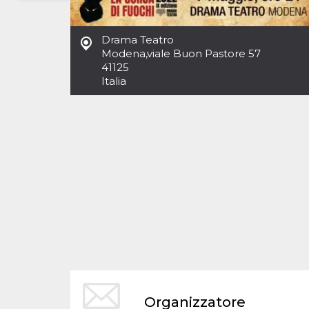
Necessari
Marketing
Drama Teatro
I cookie strettamente necessari o tecnici sono
Modena
,
viale Buon Pastore 57
indispensabili al funzionamento del sito. I
41125
servizi qui presenti non potranno funzionare
Italia
senza.
Provider /
Nome
Scadenza
Descrizione
Dominio
cf_clearance
1 anno
Clearance
Cloudflare,
Cookie from
Inc.
CloudFlare
.oooh.events
stores the proof
of challenge
passed. It is
used to no
longer issue a
captcha or
jschallenge
challenge if
present. It is
required to
reach origin
server.
wordpress_test_cookie
Sessione
Cookie di
Automattic
Organizzatore
Wordpress,
Inc.
verifica che il