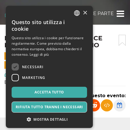
×
DIALOGICA – PERFORMANCE PARTECIPATA
Questo sito utilizza i
ITALIAN
cookie
ENGLISH
DIALOGICA – PERFORMANCE
Questo sito utilizza i cookie per funzionare
regolarmente. Come previsto dalla
PARTECIPATA – 3 FEBBRAIO
SPANISH
normativa europea, dobbiamo chiederti il
consenso.
Leggi di più
3 FEBBRAIO 2023 - 22:00
VENDITE ONLINE TERMINATE
NECESSARI
Arte, Mostre & Musei
MARKETING
Evento performativo
ACCETTA TUTTO
Condividi questo evento:
RIFIUTA TUTTO TRANNE I NECESSARI
MOSTRA DETTAGLI