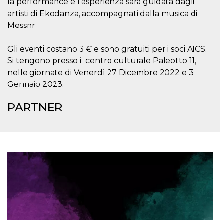
la performance e l’esperienza sarà guidata dagli
.oooh.events
browser accetti i
artisti di Ekodanza, accompagnati dalla musica di
cookie.
Messnr
PHPSESSID
Sessione
Cookie
PHP.net
generato da
oooh.events
applicazioni
Gli eventi costano 3 € e sono gratuiti per i soci AICS.
basate sul
linguaggio PHP.
Si tengono presso il centro culturale Paleotto 11,
Si tratta di un
identificatore
nelle giornate di Venerdì 27 Dicembre 2022 e 3
generico
utilizzato per
Gennaio 2023.
mantenere le
variabili di
sessione utente.
PARTNER
Normalmente è
un numero
generato in
modo casuale, il
modo in cui
viene utilizzato
può essere
specifico per il
sito, ma un
buon esempio è
mantenere uno
stato di accesso
per un utente
tra le pagine.
m
1 anno 1
Questo cookie
Stripe