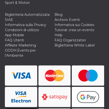
Sport & Motori
cookie viene
anche trami
piace e altri
pulsanti e t
Biglietteria Automatizzata
Blog
Facebook
SIAE
Archivio Eventi
posizionati 
molti siti W
Informativa sulla Privacy
Informativa sui Cookies
diversi.
Condizioni di utilizzo
Tutorial: crea un evento
dpr
.facebook.com
1
permette di
App Mobile
Help
settimana
controllare 
FAQ Utenti
FAQ Organizzatori
funzione “S
su Facebook
Affiliate Marketing
Biglietteria White Label
pulsante “M
OOOH.Events per
piace”, rac
le impostaz
l’Ambiente
della lingua
permettono
condividere
pagina.
fr
3 mesi
Contiene la
Meta
combinazio
Platform Inc.
ID univoco 
.facebook.com
browser e
dell'utente,
utilizzata pe
pubblicità m
oo
5 anni
consente
Meta
all'utente di
Platform Inc.