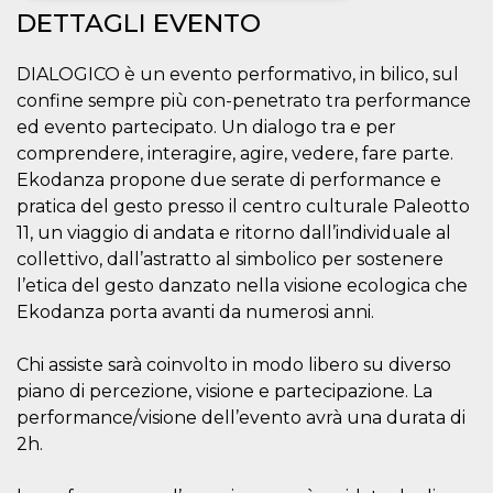
DETTAGLI EVENTO
Necessari
Marketing
DIALOGICO è un evento performativo, in bilico, sul
I cookie strettamente necessari o tecnici sono
indispensabili al funzionamento del sito. I
confine sempre più con-penetrato tra performance
servizi qui presenti non potranno funzionare
ed evento partecipato. Un dialogo tra e per
senza.
comprendere, interagire, agire, vedere, fare parte.
Provider /
Nome
Scadenza
Descrizione
Ekodanza propone due serate di performance e
Dominio
pratica del gesto presso il centro culturale Paleotto
cf_clearance
1 anno
Clearance
Cloudflare,
Cookie from
11, un viaggio di andata e ritorno dall’individuale al
Inc.
CloudFlare
.oooh.events
collettivo, dall’astratto al simbolico per sostenere
stores the proof
of challenge
l’etica del gesto danzato nella visione ecologica che
passed. It is
used to no
Ekodanza porta avanti da numerosi anni.
longer issue a
captcha or
jschallenge
Chi assiste sarà coinvolto in modo libero su diverso
challenge if
present. It is
piano di percezione, visione e partecipazione. La
required to
reach origin
performance/visione dell’evento avrà una durata di
server.
2h.
wordpress_test_cookie
Sessione
Cookie di
Automattic
Wordpress,
Inc.
verifica che il