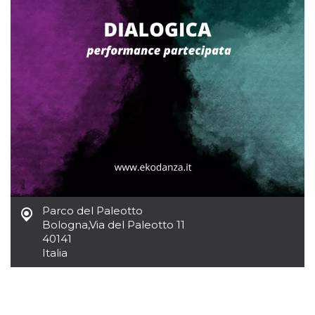
mese
viene
m.stripe.com
generalmente
utilizzato per le
prestazioni e
l'ottimizzazione
dei servizi di
elaborazione
dei pagamenti,
facilitando la
memorizzazione
dei contenuti
sul browser per
rendere le
pagine più
veloci.
CookieScriptConsent
4
Questo cookie
CookieScript
settimane
viene utilizzato
oooh.events
2 giorni
dal servizio
Cookie-
Script.com per
ricordare le
Parco del Paleotto
preferenze di
Bologna
,
Via del Paleotto 11
consenso sui
40141
cookie dei
visitatori. È
Italia
necessario che il
banner dei
cookie di
Cookie-
Script.com
funzioni