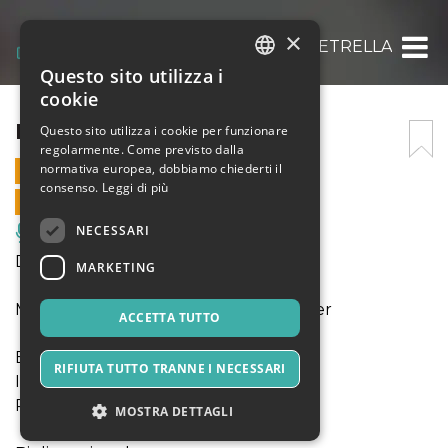
×
DIEGO PETRELLA
Questo sito utilizza i
ITALIAN
cookie
ENGLISH
DIEGO PETRELLA
Questo sito utilizza i cookie per funzionare
regolarmente. Come previsto dalla
SPANISH
normativa europea, dobbiamo chiederti il
22 MARZO 2026 - 17:00
consenso.
Leggi di più
VENDITE ONLINE TERMINATE
NECESSARI
Musica, Eventi Live, Club
Diego Petrella - pianoforte
MARKETING
Musiche di Couperin, Rameau, Medtner
ACCETTA TUTTO
Biglietteria online:
RIFIUTA TUTTO TRANNE I NECESSARI
Intero € 8,50
Ridotto € 3,80
MOSTRA DETTAGLI