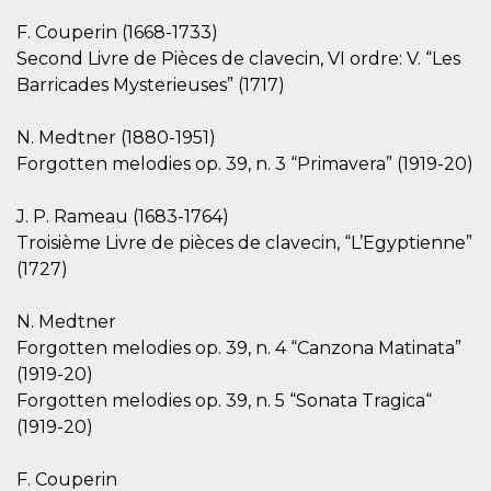
.oooh.events
browser accetti i
F. Couperin (1668-1733)
cookie.
Second Livre de Pièces de clavecin, VI ordre: V. “Les
PHPSESSID
Sessione
Cookie
PHP.net
generato da
oooh.events
Barricades Mysterieuses” (1717)
applicazioni
basate sul
linguaggio PHP.
N. Medtner (1880-1951)
Si tratta di un
identificatore
Forgotten melodies op. 39, n. 3 “Primavera” (1919-20)
generico
utilizzato per
mantenere le
J. P. Rameau (1683-1764)
variabili di
sessione utente.
Troisième Livre de pièces de clavecin, “L’Egyptienne”
Normalmente è
un numero
(1727)
generato in
modo casuale, il
modo in cui
N. Medtner
viene utilizzato
può essere
Forgotten melodies op. 39, n. 4 “Canzona Matinata”
specifico per il
sito, ma un
(1919-20)
buon esempio è
Forgotten melodies op. 39, n. 5 “Sonata Tragica“
mantenere uno
stato di accesso
(1919-20)
per un utente
tra le pagine.
F. Couperin
m
1 anno 1
Questo cookie
Stripe