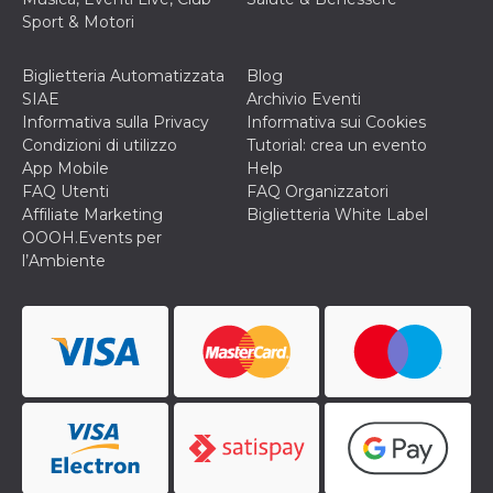
disabilitare 
.facebook.com
visualizzazi
Sport & Motori
delle inserz
Meta in base
sue attività 
Biglietteria Automatizzata
Blog
web di terzi
SIAE
Archivio Eventi
sb
2 anni
Identificazi
Meta
Informativa sulla Privacy
Informativa sui Cookies
browser di
Platform Inc.
Facebook,
.facebook.com
Condizioni di utilizzo
Tutorial: crea un evento
autenticazi
App Mobile
Help
marketing e 
cookie di
FAQ Utenti
FAQ Organizzatori
funzione spe
Affiliate Marketing
Biglietteria White Label
di Facebook
OOOH.Events per
usida
.facebook.com
Sessione
raccoglie
l’Ambiente
informazion
browser
dell'utente 
dell'identifi
univoco, uti
per persona
la pubblicit
gli utenti
xs
3 mesi
Utilizzato p
Meta
mantenere 
Platform Inc.
sessione
.facebook.com
__cf_bm
29 minuti
Questo coo
Cloudflare
58
viene utiliz
Inc.