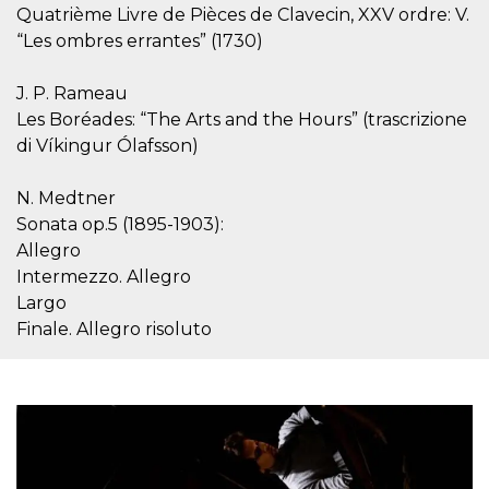
mese
viene
m.stripe.com
Quatrième Livre de Pièces de Clavecin, XXV ordre: V.
generalmente
utilizzato per le
“Les ombres errantes” (1730)
prestazioni e
l'ottimizzazione
dei servizi di
J. P. Rameau
elaborazione
dei pagamenti,
Les Boréades: “The Arts and the Hours” (trascrizione
facilitando la
memorizzazione
di Víkingur Ólafsson)
dei contenuti
sul browser per
rendere le
N. Medtner
pagine più
veloci.
Sonata op.5 (1895-1903):
CookieScriptConsent
4
Questo cookie
Allegro
CookieScript
settimane
viene utilizzato
oooh.events
Intermezzo. Allegro
2 giorni
dal servizio
Cookie-
Largo
Script.com per
ricordare le
Finale. Allegro risoluto
preferenze di
consenso sui
cookie dei
visitatori. È
necessario che il
banner dei
cookie di
Cookie-
Script.com
funzioni