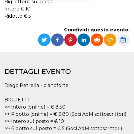
Biglietteria sul posto:
Intero € 10
Necessari
Marketing
Ridotto € 5
I cookie strettamente necessari o tecnici sono
indispensabili al funzionamento del sito. I
Condividi questo evento:
servizi qui presenti non potranno funzionare
senza.
Provider /
Nome
Scadenza
Descrizione
Dominio
cf_clearance
1 anno
Clearance
Cloudflare,
Cookie from
Inc.
CloudFlare
.oooh.events
DETTAGLI EVENTO
stores the proof
of challenge
passed. It is
used to no
Diego Petrella - pianoforte
longer issue a
captcha or
jschallenge
BIGLIETTI
challenge if
present. It is
>> Intero (online) = € 8,50
required to
reach origin
>> Ridotto (online) = € 3,80 (Soci AdM sottoscrittori)
server.
>> Intero sul posto = € 10
wordpress_test_cookie
Sessione
Cookie di
Automattic
>> Ridotto sul posto = € 5 (Soci AdM sottoscrittori)
Wordpress,
Inc.
verifica che il