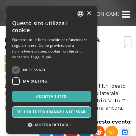
×
DISAGIO VIRALE – VALERIA CINICAMENTE
Questo sito utilizza i
ITALIAN
cookie
ENGLISH
DISAGIO VIRALE – VALERIA
Questo sito utilizza i cookie per funzionare
regolarmente. Come previsto dalla
CINICAMENTE
SPANISH
normativa europea, dobbiamo chiederti il
consenso.
Leggi di più
7 OTTOBRE 2025 - 19:30
VENDITE ONLINE TERMINATE
NECESSARI
Musica, Eventi Live, Club
MARKETING
Lo show interattivo, irriverente e senza filtri, ideato
da Valeria Cinicamente, con l'effetto collaterale
ACCETTA TUTTO
della scelta finale: "Il disagio sono gli altri o sei tu?" Ti
farà ridere. Ti farà pensare. E poi lo rivorrai ancora.
RIFIUTA TUTTO TRANNE I NECESSARI
Condividi questo evento:
MOSTRA DETTAGLI