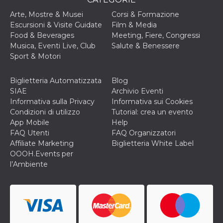
VISITOR_INFO1_LIVE
5 mesi 4
Questo cook
Google LLC
Arte, Mostre & Musei
Corsi & Formazione
settimane
impostato 
.youtube.com
Escursioni & Visite Guidate
Film & Media
Youtube pe
tenere tracc
Food & Beverages
Meeting, Fiere, Congressi
delle prefe
Musica, Eventi Live, Club
Salute & Benessere
dell'utente p
video di Yo
Sport & Motori
incorporati 
siti; può an
determinare 
Biglietteria Automatizzata
Blog
visitatore de
web sta
SIAE
Archivio Eventi
utilizzando 
Informativa sulla Privacy
Informativa sui Cookies
nuova o la
vecchia ver
Condizioni di utilizzo
Tutorial: crea un evento
dell'interfac
App Mobile
Help
Youtube.
FAQ Utenti
FAQ Organizzatori
VISITOR_PRIVACY_METADATA
5 mesi 4
Questo coo
YouTube
Affiliate Marketing
Biglietteria White Label
settimane
viene utiliz
.youtube.com
per memori
OOOH.Events per
le scelte di
l’Ambiente
consenso e
privacy dell
per la loro
interazione 
sito. Registr
sul consens
visitatore r
a varie poli
impostazion