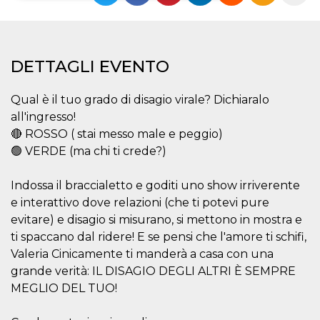
Necessari
Marketing
I cookie strettamente necessari o tecnici sono
DETTAGLI EVENTO
indispensabili al funzionamento del sito. I
servizi qui presenti non potranno funzionare
senza.
Qual è il tuo grado di disagio virale? Dichiaralo
Provider /
Nome
Scadenza
Descrizione
all'ingresso!
Dominio
🔴 ROSSO ( stai messo male e peggio)
cf_clearance
1 anno
Clearance
Cloudflare,
Cookie from
🟢 VERDE (ma chi ti crede?)
Inc.
CloudFlare
.oooh.events
stores the proof
of challenge
Indossa il braccialetto e goditi uno show irriverente
passed. It is
used to no
e interattivo dove relazioni (che ti potevi pure
longer issue a
evitare) e disagio si misurano, si mettono in mostra e
captcha or
jschallenge
ti spaccano dal ridere! E se pensi che l'amore ti schifi,
challenge if
present. It is
Valeria Cinicamente ti manderà a casa con una
required to
reach origin
grande verità: IL DISAGIO DEGLI ALTRI È SEMPRE
server.
MEGLIO DEL TUO!
wordpress_test_cookie
Sessione
Cookie di
Automattic
Wordpress,
Inc.
verifica che il