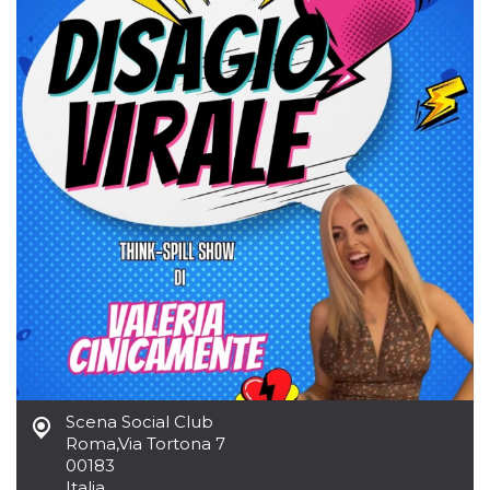
mese
viene
m.stripe.com
generalmente
utilizzato per le
prestazioni e
l'ottimizzazione
dei servizi di
elaborazione
dei pagamenti,
facilitando la
memorizzazione
dei contenuti
sul browser per
rendere le
pagine più
veloci.
CookieScriptConsent
4
Questo cookie
CookieScript
settimane
viene utilizzato
oooh.events
2 giorni
dal servizio
Cookie-
Script.com per
ricordare le
preferenze di
consenso sui
cookie dei
visitatori. È
necessario che il
banner dei
Scena Social Club
cookie di
Roma
,
Via Tortona 7
Cookie-
Script.com
00183
funzioni
Italia