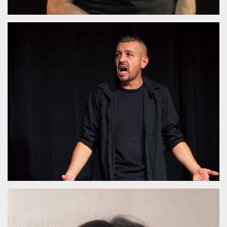
.oooh.events
browser accetti i
cookie.
PHPSESSID
Sessione
Cookie
PHP.net
generato da
oooh.events
applicazioni
basate sul
linguaggio PHP.
Si tratta di un
identificatore
generico
utilizzato per
mantenere le
variabili di
sessione utente.
Normalmente è
un numero
generato in
modo casuale, il
modo in cui
viene utilizzato
può essere
specifico per il
sito, ma un
buon esempio è
mantenere uno
stato di accesso
per un utente
tra le pagine.
m
1 anno 1
Questo cookie
Stripe