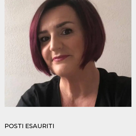
mese
viene
m.stripe.com
generalmente
utilizzato per le
prestazioni e
l'ottimizzazione
dei servizi di
elaborazione
dei pagamenti,
facilitando la
memorizzazione
dei contenuti
sul browser per
rendere le
pagine più
veloci.
CookieScriptConsent
4
Questo cookie
CookieScript
settimane
viene utilizzato
oooh.events
2 giorni
dal servizio
Cookie-
Script.com per
ricordare le
preferenze di
consenso sui
cookie dei
visitatori. È
necessario che il
banner dei
cookie di
Cookie-
POSTI ESAURITI
Script.com
funzioni