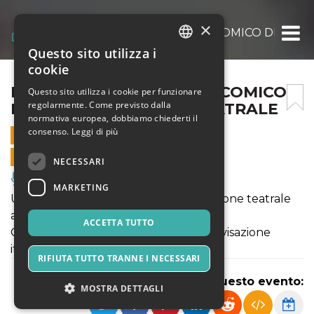
×
DISTORTI – SPETTACOLO COMICO DI IMP
Questo sito utilizza i
ITALIAN
cookie
ENGLISH
DISTORTI – SPETTACOLO COMICO
Questo sito utilizza i cookie per funzionare
regolarmente. Come previsto dalla
DI IMPROVVISAZIONE TEATRALE
SPANISH
normativa europea, dobbiamo chiederti il
consenso.
Leggi di più
24 GENNAIO 2026 - 20:45
VENDITE ONLINE TERMINATE
NECESSARI
Musica, Eventi Live, Club
MARKETING
Uno spettacolo comico di improvvisazione teatrale
ad altissimo tasso di divertimento.
ACCETTA TUTTO
Ospite speciale, una stella dell’improvvisazione
italiana: Tiziano Storti
RIFIUTA TUTTO TRANNE I NECESSARI
Condividi questo evento:
MOSTRA DETTAGLI