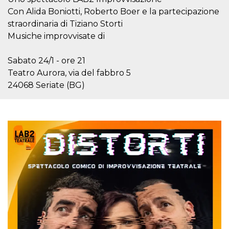
o persistent
Con Alida Boniotti, Roberto Boer e la partecipazione
30 giorni
straordinaria di Tiziano Storti
datr
2 anni
Questo coo
Meta
identifica il
Musiche improvvisate di
Platform Inc.
browser che
.facebook.com
connette a
Facebook. 
Sabato 24/1 - ore 21
direttament
legato alla 
Teatro Aurora, via del fabbro 5
Facebook
24068 Seriate (BG)
dell'utente.
Facebook s
che viene
utilizzato p
aiutare con 
sicurezza e a
di accesso
sospette, in
particolare p
rilevamento
bot che ten
di accedere 
servizio. F
afferma anc
il profilo
comportame
associato a
ciascun coo
datr viene
eliminato d
giorni. Que