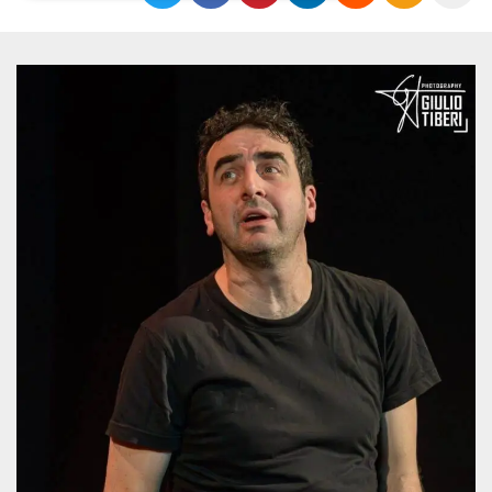
Necessari
Marketing
I cookie strettamente necessari o tecnici sono
indispensabili al funzionamento del sito. I
servizi qui presenti non potranno funzionare
senza.
Provider /
Nome
Scadenza
Descrizione
Dominio
cf_clearance
1 anno
Clearance
Cloudflare,
Cookie from
Inc.
CloudFlare
.oooh.events
stores the proof
of challenge
passed. It is
used to no
longer issue a
captcha or
jschallenge
challenge if
present. It is
required to
reach origin
server.
wordpress_test_cookie
Sessione
Cookie di
Automattic
Wordpress,
Inc.
verifica che il