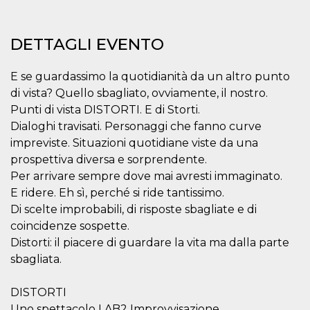
correttamente.
Storage declaration
DETTAGLI EVENTO
Storage
Nome
Descrizione
type
E se guardassimo la quotidianità da un altro punto
fbssls_314278995690155
Session
storage
di vista? Quello sbagliato, ovviamente, il nostro.
Punti di vista DISTORTI. E di Storti.
wpEmojiSettingsSupports
Session
storage
Dialoghi travisati. Personaggi che fanno curve
cn_uc__
Local
impreviste. Situazioni quotidiane viste da una
storage
prospettiva diversa e sorprendente.
Per arrivare sempre dove mai avresti immaginato.
E ridere. Eh sì, perché si ride tantissimo.
Di scelte improbabili, di risposte sbagliate e di
coincidenze sospette.
Distorti: il piacere di guardare la vita ma dalla parte
Provider /
sbagliata.
Nome
Scadenza
Descrizione
Dominio
c_user
4
Cookie di a
Meta
DISTORTI
settimane
utente. Può
Platform Inc.
2 giorni
essere di se
Uno spettacolo LAB2 Improvvisazione
.facebook.com