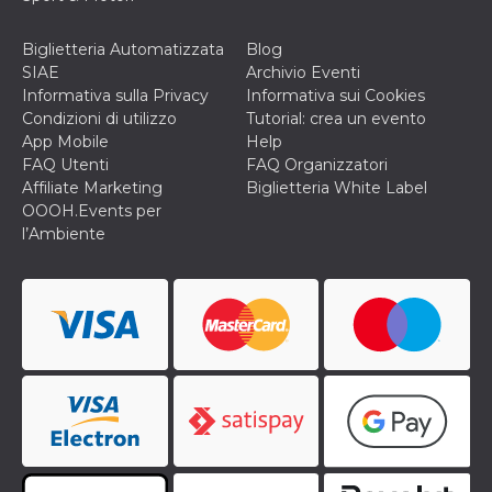
disabilitare 
.facebook.com
visualizzazi
delle inserz
Meta in base
Biglietteria Automatizzata
Blog
sue attività 
SIAE
Archivio Eventi
web di terzi
Informativa sulla Privacy
Informativa sui Cookies
sb
2 anni
Identificazi
Meta
Condizioni di utilizzo
Tutorial: crea un evento
browser di
Platform Inc.
Facebook,
App Mobile
Help
.facebook.com
autenticazi
FAQ Utenti
FAQ Organizzatori
marketing e 
cookie di
Affiliate Marketing
Biglietteria White Label
funzione spe
OOOH.Events per
di Facebook
l’Ambiente
usida
.facebook.com
Sessione
raccoglie
informazion
browser
dell'utente 
dell'identifi
univoco, uti
per persona
la pubblicit
gli utenti
xs
3 mesi
Utilizzato p
Meta
mantenere 
Platform Inc.
sessione
.facebook.com
__cf_bm
29 minuti
Questo coo
Cloudflare
58
viene utiliz
Inc.