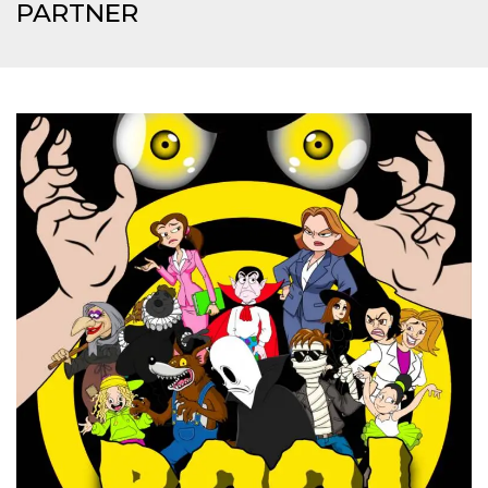
mese
viene
m.stripe.com
PARTNER
generalmente
utilizzato per le
prestazioni e
l'ottimizzazione
dei servizi di
elaborazione
dei pagamenti,
facilitando la
memorizzazione
dei contenuti
sul browser per
rendere le
pagine più
veloci.
CookieScriptConsent
4
Questo cookie
CookieScript
settimane
viene utilizzato
oooh.events
2 giorni
dal servizio
Cookie-
Script.com per
ricordare le
preferenze di
consenso sui
cookie dei
visitatori. È
necessario che il
banner dei
cookie di
Cookie-
Script.com
funzioni