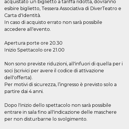
.oooh.events
acquistato un biglietto a tariffa ridotta, dovranno
browser accetti i
esibire biglietto, Tessera Associativa di DiverTeatro e
cookie.
Carta d'Identità.
PHPSESSID
Sessione
Cookie
PHP.net
generato da
oooh.events
In caso di acquisto errato non sarà possibile
applicazioni
basate sul
accedere all'evento.
linguaggio PHP.
Si tratta di un
identificatore
Apertura porte ore 20.30
generico
utilizzato per
Inizio Spettacolo ore 21.00
mantenere le
variabili di
sessione utente.
Non sono previste riduzioni, all'infuori di quella per i
Normalmente è
un numero
soci (scrivici per avere il codice di attivazione
generato in
modo casuale, il
dell'offerta).
modo in cui
Per motivi di sicurezza, l’ingresso è previsto solo a
viene utilizzato
può essere
partire dai 4 anni.
specifico per il
sito, ma un
buon esempio è
Dopo l'inizio dello spettacolo non sarà possibile
mantenere uno
stato di accesso
entrare in sala fino all'indicazione delle maschere
per un utente
tra le pagine.
per non disturbarne lo svolgimento.
m
1 anno 1
Questo cookie
Stripe