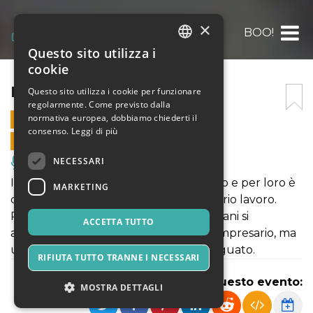
×
BOO!
Questo sito utilizza i
ITALIAN
cookie
ENGLISH
BOO!
Questo sito utilizza i cookie per funzionare
regolarmente. Come previsto dalla
SPANISH
normativa europea, dobbiamo chiederti il
19 MAGGIO 2025 - 21:00
consenso.
Leggi di più
VENDITE ONLINE TERMINATE
NECESSARI
Musica, Eventi Live, Club
I mostri non fanno più paura a nessuno e per loro è
MARKETING
davvero dura continuare a fare il proprio lavoro.
Per tornare a spaventare gli esseri umani si
ACCETTA TUTTO
affideranno alla guida di un potente impresario, ma
un piano segreto e minaccioso è in agguato.
RIFIUTA TUTTO TRANNE I NECESSARI
Condividi questo evento:
MOSTRA DETTAGLI