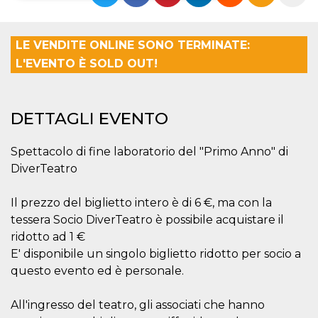
Necessari
Marketing
LE VENDITE ONLINE SONO TERMINATE:
I cookie strettamente necessari o tecnici sono
L'EVENTO È SOLD OUT!
indispensabili al funzionamento del sito. I
servizi qui presenti non potranno funzionare
senza.
Provider /
Nome
Scadenza
Descrizione
DETTAGLI EVENTO
Dominio
cf_clearance
1 anno
Clearance
Cloudflare,
Cookie from
Inc.
Spettacolo di fine laboratorio del "Primo Anno" di
CloudFlare
.oooh.events
DiverTeatro
stores the proof
of challenge
passed. It is
used to no
Il prezzo del biglietto intero è di 6 €, ma con la
longer issue a
captcha or
tessera Socio DiverTeatro è possibile acquistare il
jschallenge
ridotto ad 1 €
challenge if
present. It is
E' disponibile un singolo biglietto ridotto per socio a
required to
reach origin
questo evento ed è personale.
server.
wordpress_test_cookie
Sessione
Cookie di
Automattic
All'ingresso del teatro, gli associati che hanno
Wordpress,
Inc.
verifica che il