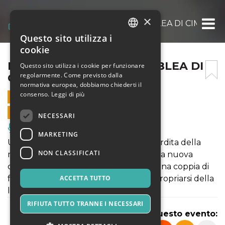
×
DÌ IL MIO NOME! + ASSEMBLEA DI CIMITER
Questo sito utilizza i
ITALIAN
cookie
ENGLISH
DÌ IL MIO NOME! + ASSEMBLEA DI
Questo sito utilizza i cookie per funzionare
regolarmente. Come previsto dalla
CIMITERO
SPANISH
normativa europea, dobbiamo chiederti il
consenso.
Leggi di più
9 GIUGNO 2025 - 20:30
VENDITE ONLINE TERMINATE
NECESSARI
Musica, Eventi Live, Club
MARKETING
Una giovane ragazza in lutto per la perdita della
NON CLASSIFICATI
madre si trasferisce con il padre e la sua nuova
compagna in una casa infestata. Qui, una coppia di
fantasmi cerca di spaventarli per riappropriarsi della
ACCETTA TUTTO
loro dimora.
RIFIUTA TUTTO TRANNE I NECESSARI
Condividi questo evento: