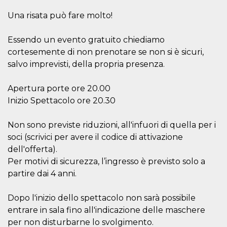
per un utente
tra le pagine.
Una risata può fare molto!
CookieScriptConsent
4
Questo cookie
CookieScript
settimane
viene utilizzato
oooh.events
Essendo un evento gratuito chiediamo
2 giorni
dal servizio
Cookie-
cortesemente di non prenotare se non si è sicuri,
Script.com per
salvo imprevisti, della propria presenza.
ricordare le
preferenze di
consenso sui
cookie dei
Apertura porte ore 20.00
visitatori. È
necessario che il
Inizio Spettacolo ore 20.30
banner dei
cookie di
Cookie-
Non sono previste riduzioni, all'infuori di quella per i
Script.com
funzioni
soci (scrivici per avere il codice di attivazione
correttamente.
dell'offerta).
m
1 anno 1
Questo cookie
Stripe
Per motivi di sicurezza, l’ingresso è previsto solo a
mese
viene
m.stripe.com
generalmente
partire dai 4 anni.
utilizzato per le
prestazioni e
l'ottimizzazione
Dopo l'inizio dello spettacolo non sarà possibile
dei servizi di
elaborazione
entrare in sala fino all'indicazione delle maschere
dei pagamenti,
facilitando la
per non disturbarne lo svolgimento.