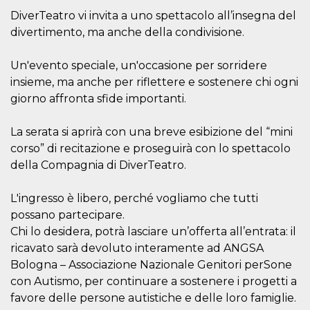
server.
DiverTeatro vi invita a uno spettacolo all’insegna del
wordpress_test_cookie
Sessione
Cookie di
Automattic
divertimento, ma anche della condivisione.
Wordpress,
Inc.
verifica che il
.oooh.events
browser accetti i
Un'evento speciale, un'occasione per sorridere
cookie.
insieme, ma anche per riflettere e sostenere chi ogni
PHPSESSID
Sessione
Cookie
PHP.net
generato da
oooh.events
giorno affronta sfide importanti.
applicazioni
basate sul
linguaggio PHP.
La serata si aprirà con una breve esibizione del “mini
Si tratta di un
identificatore
corso” di recitazione e proseguirà con lo spettacolo
generico
della Compagnia di DiverTeatro.
utilizzato per
mantenere le
variabili di
sessione utente.
L'ingresso è libero, perché vogliamo che tutti
Normalmente è
un numero
possano partecipare.
generato in
Chi lo desidera, potrà lasciare un’offerta all’entrata: il
modo casuale, il
modo in cui
ricavato sarà devoluto interamente ad ANGSA
viene utilizzato
può essere
Bologna – Associazione Nazionale Genitori perSone
specifico per il
con Autismo, per continuare a sostenere i progetti a
sito, ma un
buon esempio è
favore delle persone autistiche e delle loro famiglie.
mantenere uno
stato di accesso