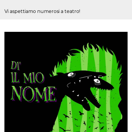
memorizzazione
dei contenuti
sul browser per
Vi aspettiamo numerosi a teatro!
rendere le
pagine più
veloci.
Storage declaration
Nome
Storage type
Descrizione
wpEmojiSettingsSupports
Archiviazione
di sessione
cn_uc__
Archiviazione
locale
fbssls_314278995690155
Archiviazione
di sessione
Provider /
Nome
Scadenza
Descrizione
Dominio
__Secure-
.youtube.com
5 mesi 4
YNID
settimane
Provider /
Nome
Scadenza
Descrizione
Dominio