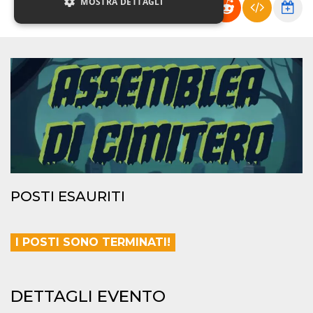
MOSTRA DETTAGLI
Necessari
Marketing
Non classificati
I cookie strettamente necessari o tecnici sono
indispensabili al funzionamento del sito. I
servizi qui presenti non potranno funzionare
senza.
Provider /
Nome
Scadenza
Descrizione
Dominio
cf_clearance
1 anno
Clearance
Cloudflare,
POSTI ESAURITI
Cookie from
Inc.
CloudFlare
.oooh.events
stores the proof
of challenge
passed. It is
I POSTI SONO TERMINATI!
used to no
longer issue a
captcha or
jschallenge
challenge if
present. It is
DETTAGLI EVENTO
required to
reach origin