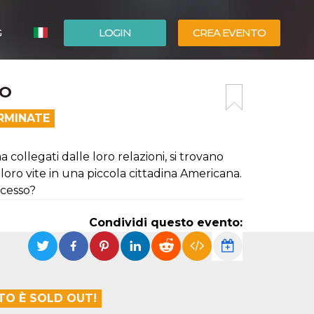
G
LOGIN
CREA EVENTO
ESPAÑOL
TO
ENGLISH
RMINATE
collegati dalle loro relazioni, si trovano
 loro vite in una piccola cittadina Americana.
ccesso?
Condividi questo evento:
TO È SOLD OUT!