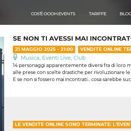
COS’È OOOH.EVENTS
TARIFFE
BLO
SE NON TI AVESSI MAI INCONTRA
21 MAGGIO 2025 - 21:00
VENDITE ONLINE TE
Musica, Eventi Live, Club
14 personaggi apparentemente diversi fra di loro ma 
alle prese con scelte drastiche per rivoluzionare le
E se non si fossero mai incontrati... cosa sarebbe su
LE VENDITE ONLINE SONO TERMINATE: L'EVEN