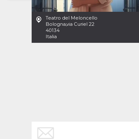
Necessari
Marketing
Teatro del Meloncello
I cookie strettamente necessari o tecnici sono
Bologna
,
via Curiel 22
indispensabili al funzionamento del sito. I
40134
servizi qui presenti non potranno funzionare
Italia
senza.
Provider /
Nome
Scadenza
Descrizione
Dominio
cf_clearance
1 anno
Clearance
Cloudflare,
Cookie from
Inc.
CloudFlare
.oooh.events
stores the proof
of challenge
passed. It is
used to no
longer issue a
captcha or
jschallenge
challenge if
present. It is
required to
reach origin
server.
wordpress_test_cookie
Sessione
Cookie di
Automattic
Wordpress,
Inc.
verifica che il