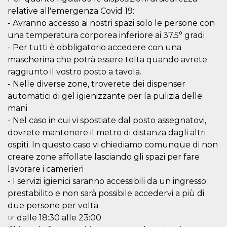
correttamente.
relative all'emergenza Covid 19:
Storage declaration
- Avranno accesso ai nostri spazi solo le persone con
una temperatura corporea inferiore ai 37.5° gradi
Storage
Nome
Descrizione
type
- Per tutti è obbligatorio accedere con una
mascherina che potrà essere tolta quando avrete
fbssls_314278995690155
Session
storage
raggiunto il vostro posto a tavola.
wpEmojiSettingsSupports
Session
- Nelle diverse zone, troverete dei dispenser
storage
automatici di gel igienizzante per la pulizia delle
cn_uc__
Local
mani
storage
- Nel caso in cui vi spostiate dal posto assegnatovi,
dovrete mantenere il metro di distanza dagli altri
ospiti. In questo caso vi chiediamo comunque di non
creare zone affollate lasciando gli spazi per fare
lavorare i camerieri
- I servizi igienici saranno accessibili da un ingresso
Provider /
prestabilito e non sarà possibile accedervi a più di
Nome
Scadenza
Descrizione
Dominio
due persone per volta
c_user
4
Cookie di a
Meta
☞ dalle 18:30 alle 23:00
settimane
utente. Può
Platform Inc.
2 giorni
essere di se
.facebook.com