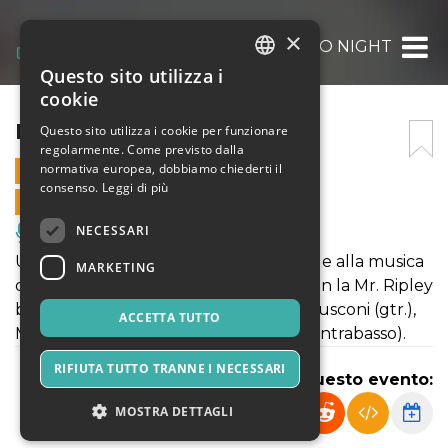
×
DJANGO NIGHT
Questo sito utilizza i
ITALIAN
cookie
ENGLISH
DJANGO NIGHT
Questo sito utilizza i cookie per funzionare
regolarmente. Come previsto dalla
SPANISH
normativa europea, dobbiamo chiederti il
24 LUGLIO 2021 - 17:30
consenso.
Leggi di più
VENDITE ONLINE TERMINATE
NECESSARI
Musica, Eventi Live, Club
Una serata dedicata al jazz manouche e alla musica
MARKETING
di Django Reinhardt. Si parte alle 18 con la Mr. Ripley
band: Andrea Aloisi (violino), Michele Rusconi (gtr.),
ACCETTA TUTTO
Manuel Bariani (gtr.), Davide Cason (contrabasso).
RIFIUTA TUTTO TRANNE I NECESSARI
Condividi questo evento:
MOSTRA DETTAGLI