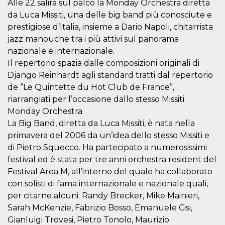
.oooh.events
Alle 22 salirà sul palco la Monday Orchestra diretta
browser accetti i
da Luca Missiti, una delle big band più conosciute e
cookie.
prestigiose d’Italia, insieme a Dario Napoli, chitarrista
PHPSESSID
Sessione
Cookie
PHP.net
generato da
oooh.events
jazz manouche tra i più attivi sul panorama
applicazioni
basate sul
nazionale e internazionale.
linguaggio PHP.
Il repertorio spazia dalle composizioni originali di
Si tratta di un
identificatore
Django Reinhardt agli standard tratti dal repertorio
generico
utilizzato per
de “Le Quintette du Hot Club de France”,
mantenere le
riarrangiati per l’occasione dallo stesso Missiti.
variabili di
sessione utente.
Monday Orchestra
Normalmente è
un numero
La Big Band, diretta da Luca Missiti, è nata nella
generato in
modo casuale, il
primavera del 2006 da un’idea dello stesso Missiti e
modo in cui
di Pietro Squecco. Ha partecipato a numerosissimi
viene utilizzato
può essere
festival ed è stata per tre anni orchestra resident del
specifico per il
sito, ma un
Festival Area M, all’interno del quale ha collaborato
buon esempio è
con solisti di fama internazionale e nazionale quali,
mantenere uno
stato di accesso
per citarne alcuni: Randy Brecker, Mike Mainieri,
per un utente
tra le pagine.
Sarah McKenzie, Fabrizio Bosso, Emanuele Cisi,
Gianluigi Trovesi, Pietro Tonolo, Maurizio
m
1 anno 1
Questo cookie
Stripe