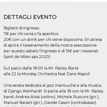
Necessari
Marketing
DETTAGLI EVENTO
I cookie strettamente necessari o tecnici sono
indispensabili al funzionamento del sito. I
servizi qui presenti non potranno funzionare
Biglietti di ingresso:
senza.
7€ per chi cena o fa aperitivo
Provider /
Nome
Scadenza
Descrizione
20€ con un drink per chi viene dopocena. (In attesa
Dominio
di aprire il tesseramento della nostra associazione
cf_clearance
1 anno
Clearance
Cloudflare,
Cookie from
Inc.
per questo sabato l’ingresso è di 15€ per i tesserati
CloudFlare
.oooh.events
Spirit de Milan aps 2020)
stores the proof
of challenge
passed. It is
used to no
Sul palco dalle 18:00 la Mr. Ripley Band
longer issue a
captcha or
alle 22 la Monday Orchestra feat Dario Napoli
jschallenge
challenge if
present. It is
Una serata dedicata al jazz manouche e alla musica
required to
reach origin
di Django Reinhardt. Si parte alle 18 con la Mr. Ripley
server.
band: Andrea Aloisi (violino), Michele Rusconi (gtr.),
wordpress_test_cookie
Sessione
Cookie di
Automattic
Manuel Bariani (gtr.), Davide Cason (contrabasso).
Wordpress,
Inc.
verifica che il