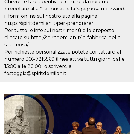
Chi vuole fare aperitivo o cenare da noi può
o persistent
30 giorni
prenotare alla “Fabbrica de la Sgagnosa utilizzando
il form online sul nostro sito alla pagina
datr
2 anni
Questo coo
Meta
identifica il
Platform Inc.
https://spiritdemilan.it/per-prenotare/
browser che
.facebook.com
connette a
Per tutte le info sui nostri menù e le proposte
Facebook. 
cliccate su http://spiritdemilan.it/la-fabbrica-della-
direttament
legato alla 
sgagnosa/
Facebook
dell'utente.
Per richieste personalizzate potete contattarci al
Facebook s
che viene
numero 366-7215569 (linea attiva tutti i giorni dalle
utilizzato p
15:00 alle 20:00) o scriverci a
aiutare con 
sicurezza e a
festeggia@spiritdemilan.it
di accesso
sospette, in
particolare p
rilevamento
bot che ten
di accedere 
servizio. F
afferma anc
il profilo
comportame
associato a
ciascun coo
datr viene
eliminato d
giorni. Que