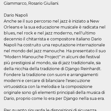
mese
viene
m.stripe.com
Giammarco, Rosario Giuliani.
generalmente
utilizzato per le
prestazioni e
l'ottimizzazione
Dario Napoli
dei servizi di
Anche se il suo percorso nel jazz è iniziato a New
elaborazione
dei pagamenti,
Orleans e la sua educazione musicale è radicata nel
facilitando la
memorizzazione
blues, nel rock e nel jazz moderno, nell'ultimo
dei contenuti
decennio il chitarrista e compositore italiano Dario
sul browser per
rendere le
Napoli ha costruito una reputazione internazionale
pagine più
veloci.
nel mondo del jazz manouche. Ha presentato il suo
CookieScriptConsent
4
Questo cookie
"Modern Manouche Project" in alcuni dei festival
CookieScript
settimane
viene utilizzato
oooh.events
più prestigiosi al mondo, sia di jazz tradizionale, sia
2 giorni
dal servizio
Cookie-
della nicchia della tradizione di Django Reinhardt.
Script.com per
ricordare le
Fondere la tradizione con suoni e arrangiamenti
preferenze di
moderni e cercare di bilanciare l'esecuzione
consenso sui
cookie dei
virtuosistica con la melodia e la composizione
visitatori. È
necessario che il
originale sono gli elementi principali della musica di
banner dei
cookie di
Dario, proprio come lo era per Django nella sua era.
Cookie-
Script.com
funzioni
Per quanto riguarda le disposizioni di sicurezza