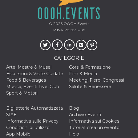
o persistent
30 giorni
datr
2 anni
Questo coo
Meta
identifica il
Platform Inc.
© 2026
OOOH.Events
browser che
.facebook.com
connette a
P.IVA 13515531005
Facebook. 
direttament
legato alla 
Facebook
dell'utente.
Facebook s
CATEGORIE
che viene
utilizzato p
Arte, Mostre & Musei
Corsi & Formazione
aiutare con 
sicurezza e a
Escursioni & Visite Guidate
Film & Media
di accesso
Food & Beverages
Meeting, Fiere, Congressi
sospette, in
particolare p
Musica, Eventi Live, Club
Salute & Benessere
rilevamento
Sport & Motori
bot che ten
di accedere 
servizio. F
afferma anc
Biglietteria Automatizzata
Blog
il profilo
SIAE
Archivio Eventi
comportame
associato a
Informativa sulla Privacy
Informativa sui Cookies
ciascun coo
Condizioni di utilizzo
Tutorial: crea un evento
datr viene
eliminato d
App Mobile
Help
giorni. Que