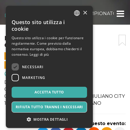
×
DOM 18 GENNAIO 2026 CAMPIONATO
Questo sito utilizza i
ITALIAN
cookie
ENGLISH
DOM 18 GENNAIO 2026
Questo sito utilizza i cookie per funzionare
regolarmente. Come previsto dalla
CAMPIONATO
SPANISH
normativa europea, dobbiamo chiederti il
consenso.
Leggi di più
18 GENNAIO 2026 - 09:20
VENDITE ONLINE TERMINATE
NECESSARI
Sport & Motori
MARKETING
Dom 18 Gennaio 2026
Campionati SGS Lombardia
ACCETTA TUTTO
09:20 Under16 ENOTRIA 1908 - SAN GIULIANO CITY
11:00 Under15 ENOTRIA 1908 - SEDRIANO
RIFIUTA TUTTO TRANNE I NECESSARI
MOSTRA DETTAGLI
Condividi questo evento: