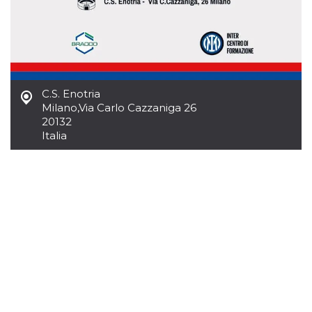
mese
viene
m.stripe.com
generalmente
utilizzato per le
prestazioni e
l'ottimizzazione
dei servizi di
elaborazione
dei pagamenti,
facilitando la
memorizzazione
C.S. Enotria
dei contenuti
Milano
,
Via Carlo Cazzaniga 26
sul browser per
rendere le
20132
pagine più
Italia
veloci.
CookieScriptConsent
4
Questo cookie
CookieScript
settimane
viene utilizzato
oooh.events
2 giorni
dal servizio
Cookie-
Script.com per
ricordare le
preferenze di
consenso sui
cookie dei
visitatori. È
necessario che il
banner dei
cookie di
Cookie-
Script.com
funzioni