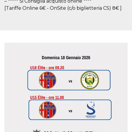
– ***** Si Consiglia acquisto online ****
.oooh.events
browser accetti i
[Tariffe Online 6€ - OnSite (c/o biglietteria CS) 8€ ]
cookie.
PHPSESSID
Sessione
Cookie
PHP.net
generato da
oooh.events
applicazioni
basate sul
linguaggio PHP.
Si tratta di un
identificatore
generico
utilizzato per
mantenere le
variabili di
sessione utente.
Normalmente è
un numero
generato in
modo casuale, il
modo in cui
viene utilizzato
può essere
specifico per il
sito, ma un
buon esempio è
mantenere uno
stato di accesso
per un utente
tra le pagine.
m
1 anno 1
Questo cookie
Stripe