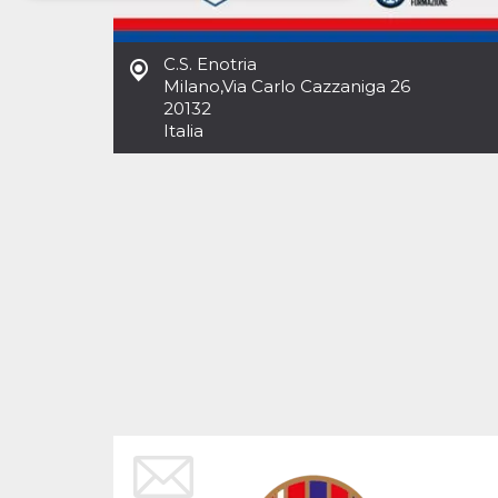
Necessari
Marketing
C.S. Enotria
I cookie strettamente necessari o tecnici sono
Milano
,
Via Carlo Cazzaniga 26
indispensabili al funzionamento del sito. I
20132
servizi qui presenti non potranno funzionare
Italia
senza.
Provider /
Nome
Scadenza
Descrizione
Dominio
cf_clearance
1 anno
Clearance
Cloudflare,
Cookie from
Inc.
CloudFlare
.oooh.events
stores the proof
of challenge
passed. It is
used to no
longer issue a
captcha or
jschallenge
challenge if
present. It is
required to
reach origin
server.
wordpress_test_cookie
Sessione
Cookie di
Automattic
Wordpress,
Inc.
verifica che il