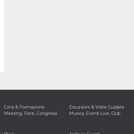
Corsi & Formazione
Escursioni & Visite Guidate
Meeting, Fiere, Congressi
Musica, Eventi Live, Club