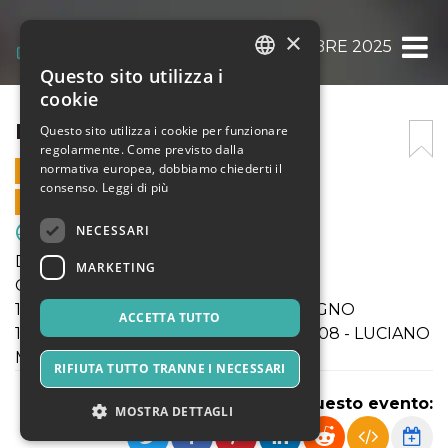
×
DOM 9 NOVEMBRE 2025
Questo sito utilizza i
ITALIAN
cookie
ENGLISH
DOM 9 NOVEMBRE 2025
Questo sito utilizza i cookie per funzionare
regolarmente. Come previsto dalla
SPANISH
normativa europea, dobbiamo chiederti il
9 NOVEMBRE 2025 - 10:00
consenso.
Leggi di più
VENDITE ONLINE TERMINATE
NECESSARI
Sport & Motori
Domenica 9 Novembre 2025
MARKETING
Campionati SGS Lombardia
11:00 U14Prov.Mi INTER FEMM - COLOGNO
ACCETTA TUTTO
10:00 Reg.li Elite Under17 ENOTRIA 1908 - LUCIANO
MANARA
RIFIUTA TUTTO TRANNE I NECESSARI
Condividi questo evento:
MOSTRA DETTAGLI