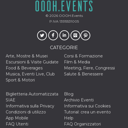
o persistent
30 giorni
datr
2 anni
Questo coo
Meta
© 2026
OOOH.Events
identifica il
Platform Inc.
P.IVA 13515531005
browser che
.facebook.com
connette a
Facebook. 
direttament
legato alla 
Facebook
CATEGORIE
dell'utente.
Facebook s
che viene
Arte, Mostre & Musei
Corsi & Formazione
utilizzato p
Escursioni & Visite Guidate
Film & Media
aiutare con 
sicurezza e a
Food & Beverages
Meeting, Fiere, Congressi
di accesso
Musica, Eventi Live, Club
Salute & Benessere
sospette, in
particolare p
Sport & Motori
rilevamento
bot che ten
di accedere 
Biglietteria Automatizzata
Blog
servizio. F
afferma anc
SIAE
Archivio Eventi
il profilo
Informativa sulla Privacy
Informativa sui Cookies
comportame
associato a
Condizioni di utilizzo
Tutorial: crea un evento
ciascun coo
App Mobile
Help
datr viene
eliminato d
FAQ Utenti
FAQ Organizzatori
giorni. Que