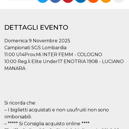
Necessari
Marketing
I cookie strettamente necessari o tecnici sono
indispensabili al funzionamento del sito. I
DETTAGLI EVENTO
servizi qui presenti non potranno funzionare
senza.
Domenica 9 Novembre 2025
Provider /
Nome
Scadenza
Descrizione
Campionati SGS Lombardia
Dominio
11:00 U14Prov.Mi INTER FEMM - COLOGNO
cf_clearance
1 anno
Clearance
Cloudflare,
Cookie from
Inc.
10:00 Reg.li Elite Under17 ENOTRIA 1908 - LUCIANO
CloudFlare
.oooh.events
MANARA
stores the proof
of challenge
passed. It is
used to no
longer issue a
captcha or
jschallenge
challenge if
present. It is
Si ricorda che:
required to
reach origin
– I biglietti acquistati e non usufruiti non sono
server.
rimborsabili.
wordpress_test_cookie
Sessione
Cookie di
Automattic
– ***** Si Consiglia acquisto online ****
Wordpress,
Inc.
verifica che il