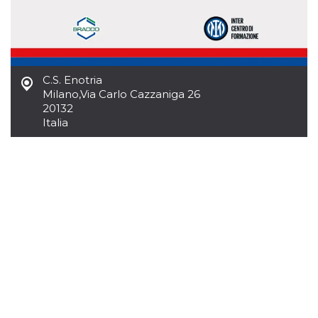
mese
viene
m.stripe.com
generalmente
utilizzato per le
prestazioni e
l'ottimizzazione
dei servizi di
elaborazione
dei pagamenti,
C.S. Enotria
facilitando la
memorizzazione
Milano
,
Via Carlo Cazzaniga 26
dei contenuti
20132
sul browser per
rendere le
Italia
pagine più
veloci.
CookieScriptConsent
4
Questo cookie
CookieScript
settimane
viene utilizzato
oooh.events
2 giorni
dal servizio
Cookie-
Script.com per
ricordare le
preferenze di
consenso sui
cookie dei
visitatori. È
necessario che il
banner dei
cookie di
Cookie-
Script.com
funzioni