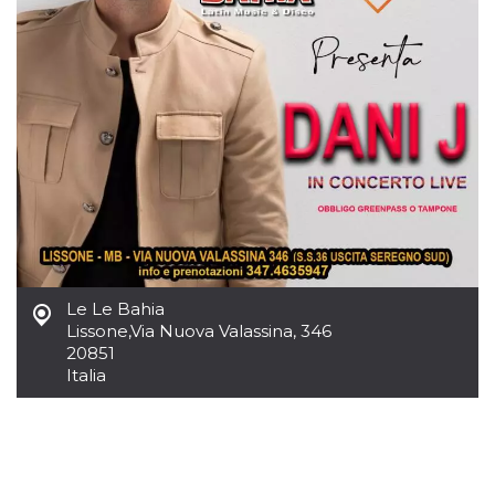
mese
viene
m.stripe.com
generalmente
utilizzato per le
prestazioni e
l'ottimizzazione
dei servizi di
elaborazione
dei pagamenti,
facilitando la
memorizzazione
dei contenuti
sul browser per
rendere le
pagine più
veloci.
CookieScriptConsent
4
Questo cookie
CookieScript
settimane
viene utilizzato
oooh.events
2 giorni
dal servizio
Cookie-
Le Le Bahia
Script.com per
ricordare le
Lissone
,
Via Nuova Valassina, 346
preferenze di
20851
consenso sui
Italia
cookie dei
visitatori. È
necessario che il
banner dei
cookie di
Cookie-
Script.com
funzioni