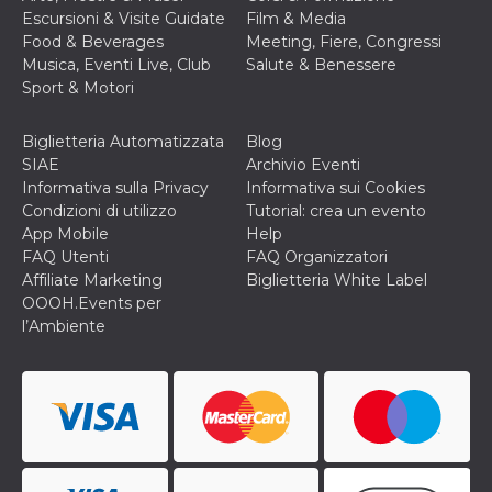
cookie viene
Escursioni & Visite Guidate
Film & Media
anche trami
Food & Beverages
Meeting, Fiere, Congressi
piace e altri
pulsanti e t
Musica, Eventi Live, Club
Salute & Benessere
Facebook
Sport & Motori
posizionati 
molti siti W
diversi.
Biglietteria Automatizzata
Blog
dpr
.facebook.com
1
permette di
SIAE
Archivio Eventi
settimana
controllare 
funzione “S
Informativa sulla Privacy
Informativa sui Cookies
su Facebook
Condizioni di utilizzo
Tutorial: crea un evento
pulsante “M
piace”, rac
App Mobile
Help
le impostaz
FAQ Utenti
FAQ Organizzatori
della lingua
permettono
Affiliate Marketing
Biglietteria White Label
condividere
OOOH.Events per
pagina.
l’Ambiente
fr
3 mesi
Contiene la
Meta
combinazio
Platform Inc.
ID univoco 
.facebook.com
browser e
dell'utente,
utilizzata pe
pubblicità m
oo
5 anni
consente
Meta
all'utente di
Platform Inc.