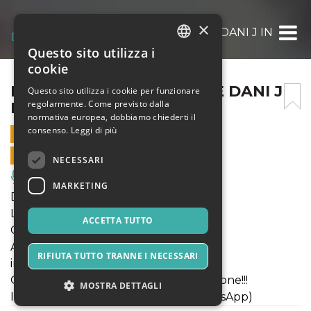
×
DOMENICA 28 NOVEMBRE DANI J IN CONC
Questo sito utilizza i
ITALIAN
cookie
ENGLISH
DOMENICA 28 NOVEMBRE DANI J
Questo sito utilizza i cookie per funzionare
regolarmente. Come previsto dalla
IN CONCERTO LIVE
SPANISH
normativa europea, dobbiamo chiederti il
consenso.
Leggi di più
28 NOVEMBRE 2021 - 23:00
VENDITE ONLINE TERMINATE
NECESSARI
Musica, Eventi Live, Club
MARKETING
Domenica 28 novembre 2021
Le Le Bahia presenta:
ACCETTA TUTTO
Concerto live di DANI J
Apertura porte ore 20:00
RIFIUTA TUTTO TRANNE I NECESSARI
inizio concerto ore 22:00
Green pass obbligatorio oppure tampone!!!
MOSTRA DETTAGLI
Info e tavoli 347.4635947 (anche WhatsApp)