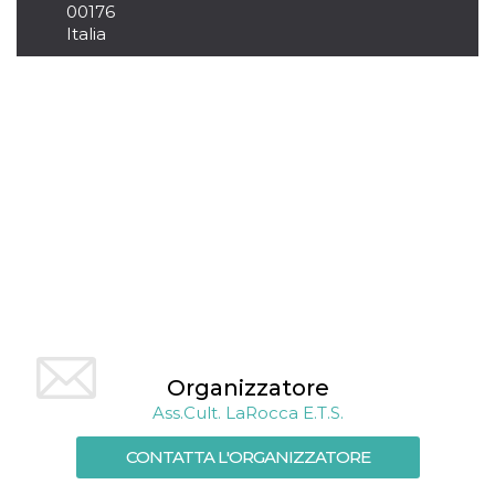
mese
viene
m.stripe.com
00176
generalmente
Italia
utilizzato per le
prestazioni e
l'ottimizzazione
dei servizi di
elaborazione
dei pagamenti,
facilitando la
memorizzazione
dei contenuti
sul browser per
rendere le
pagine più
veloci.
CookieScriptConsent
4
Questo cookie
CookieScript
settimane
viene utilizzato
oooh.events
2 giorni
dal servizio
Cookie-
Script.com per
ricordare le
preferenze di
consenso sui
cookie dei
Organizzatore
visitatori. È
necessario che il
Ass.Cult. LaRocca E.T.S.
banner dei
cookie di
Cookie-
CONTATTA L'ORGANIZZATORE
Script.com
funzioni