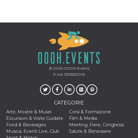
correttamente.
Storage declaration
Storage
Nome
Descrizione
type
fbssls_314278995690155
Session
storage
wpEmojiSettingsSupports
Session
storage
cn_uc__
Local
storage
© 2026
OOOH.Events
P.IVA 13515531005
CATEGORIE
Arte, Mostre & Musei
Corsi & Formazione
Provider /
Nome
Scadenza
Descrizione
Escursioni & Visite Guidate
Film & Media
Dominio
Food & Beverages
Meeting, Fiere, Congressi
c_user
4
Cookie di a
Meta
Musica, Eventi Live, Club
Salute & Benessere
settimane
utente. Può
Platform Inc.
2 giorni
essere di se
Sport & Motori
.facebook.com