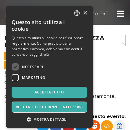
×
DOPO LA BORA @ FORTEZZA EST – 13 APRI
Questo sito utilizza i
ITALIAN
cookie
ENGLISH
DOPO LA BORA @ FORTEZZA
Questo sito utilizza i cookie per funzionare
regolarmente. Come previsto dalla
EST – 13 APRILE 2023
SPANISH
normativa europea, dobbiamo chiederti il
consenso.
Leggi di più
13 APRILE 2023 - 20:30
VENDITE ONLINE TERMINATE
NECESSARI
Musica, Eventi Live, Club
MARKETING
di Francesca Miranda Rossi
regia Federica Dordei
ACCETTA TUTTO
con Isabella Delle Monache, Giulia Chiaramonte,
Nicholas Andreoli
RIFIUTA TUTTO TRANNE I NECESSARI
Condividi questo evento:
MOSTRA DETTAGLI