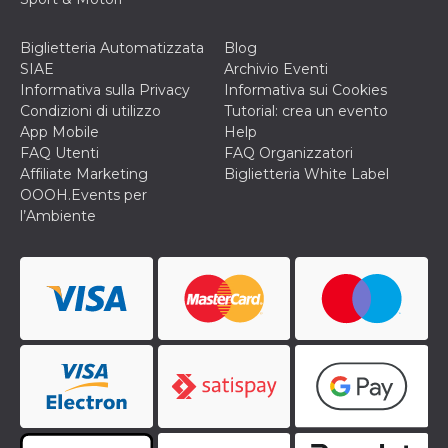
o persistent
30 giorni
Biglietteria Automatizzata
Blog
datr
2 anni
Questo coo
Meta
SIAE
Archivio Eventi
identifica il
Platform Inc.
browser che
.facebook.com
Informativa sulla Privacy
Informativa sui Cookies
connette a
Condizioni di utilizzo
Tutorial: crea un evento
Facebook. 
direttament
App Mobile
Help
legato alla 
FAQ Utenti
FAQ Organizzatori
Facebook
dell'utente.
Affiliate Marketing
Biglietteria White Label
Facebook s
OOOH.Events per
che viene
utilizzato p
l’Ambiente
aiutare con 
sicurezza e a
di accesso
sospette, in
particolare p
rilevamento
bot che ten
di accedere 
servizio. F
afferma anc
il profilo
comportame
associato a
ciascun coo
datr viene
eliminato d
giorni. Que