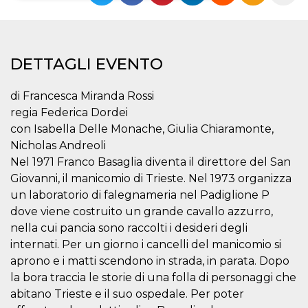
Necessari
Marketing
I cookie strettamente necessari o tecnici sono
DETTAGLI EVENTO
indispensabili al funzionamento del sito. I
servizi qui presenti non potranno funzionare
senza.
di Francesca Miranda Rossi
Provider /
Nome
Scadenza
Descrizione
regia Federica Dordei
Dominio
con Isabella Delle Monache, Giulia Chiaramonte,
cf_clearance
1 anno
Clearance
Cloudflare,
Cookie from
Nicholas Andreoli
Inc.
CloudFlare
.oooh.events
Nel 1971 Franco Basaglia diventa il direttore del San
stores the proof
of challenge
Giovanni, il manicomio di Trieste. Nel 1973 organizza
passed. It is
used to no
un laboratorio di falegnameria nel Padiglione P
longer issue a
dove viene costruito un grande cavallo azzurro,
captcha or
jschallenge
nella cui pancia sono raccolti i desideri degli
challenge if
present. It is
internati. Per un giorno i cancelli del manicomio si
required to
reach origin
aprono e i matti scendono in strada, in parata. Dopo
server.
la bora traccia le storie di una folla di personaggi che
wordpress_test_cookie
Sessione
Cookie di
Automattic
abitano Trieste e il suo ospedale. Per poter
Wordpress,
Inc.
verifica che il