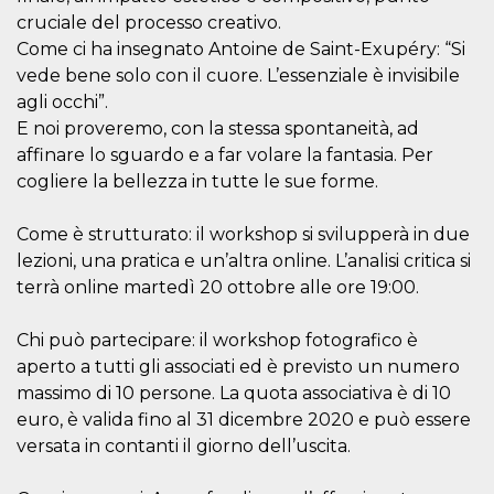
o persistent
cruciale del processo creativo.
30 giorni
Come ci ha insegnato Antoine de Saint-Exupéry: “Si
datr
2 anni
Questo coo
Meta
vede bene solo con il cuore. L’essenziale è invisibile
identifica il
Platform Inc.
browser che
.facebook.com
agli occhi”.
connette a
Facebook. 
E noi proveremo, con la stessa spontaneità, ad
direttament
legato alla 
affinare lo sguardo e a far volare la fantasia. Per
Facebook
cogliere la bellezza in tutte le sue forme.
dell'utente.
Facebook s
che viene
utilizzato p
Come è strutturato: il workshop si svilupperà in due
aiutare con 
lezioni, una pratica e un’altra online. L’analisi critica si
sicurezza e a
di accesso
terrà online martedì 20 ottobre alle ore 19:00.
sospette, in
particolare p
rilevamento
bot che ten
Chi può partecipare: il workshop fotografico è
di accedere 
aperto a tutti gli associati ed è previsto un numero
servizio. F
afferma anc
massimo di 10 persone. La quota associativa è di 10
il profilo
comportame
euro, è valida fino al 31 dicembre 2020 e può essere
associato a
versata in contanti il giorno dell’uscita.
ciascun coo
datr viene
eliminato d
giorni. Que