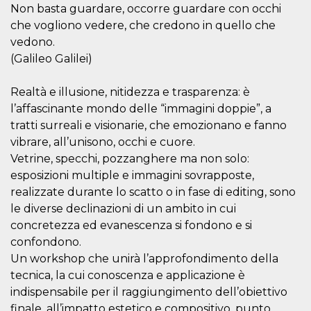
correttamente.
Non basta guardare, occorre guardare con occhi
che vogliono vedere, che credono in quello che
Storage declaration
vedono.
Storage
Nome
Descrizione
(Galileo Galilei)
type
fbssls_314278995690155
Session
storage
Realtà e illusione, nitidezza e trasparenza: è
l’affascinante mondo delle “immagini doppie”, a
wpEmojiSettingsSupports
Session
storage
tratti surreali e visionarie, che emozionano e fanno
cn_uc__
Local
vibrare, all’unisono, occhi e cuore.
storage
Vetrine, specchi, pozzanghere ma non solo:
esposizioni multiple e immagini sovrapposte,
realizzate durante lo scatto o in fase di editing, sono
le diverse declinazioni di un ambito in cui
concretezza ed evanescenza si fondono e si
confondono.
Un workshop che unirà l’approfondimento della
Provider /
Nome
Scadenza
Descrizione
Dominio
tecnica, la cui conoscenza e applicazione è
c_user
4
Cookie di a
Meta
indispensabile per il raggiungimento dell’obiettivo
settimane
utente. Può
Platform Inc.
finale, all’impatto estetico e compositivo, punto
2 giorni
essere di se
.facebook.com