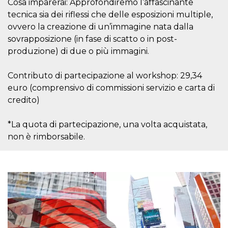
Cosa imparerai: Approfondiremo l’affascinante
cookie viene
anche trami
tecnica sia dei riflessi che delle esposizioni multiple,
piace e altri
ovvero la creazione di un’immagine nata dalla
pulsanti e t
Facebook
sovrapposizione (in fase di scatto o in post-
posizionati 
molti siti W
produzione) di due o più immagini.
diversi.
dpr
.facebook.com
1
permette di
Contributo di partecipazione al workshop: 29,34
settimana
controllare 
funzione “S
euro (comprensivo di commissioni servizio e carta di
su Facebook
credito)
pulsante “M
piace”, rac
le impostaz
della lingua
*La quota di partecipazione, una volta acquistata,
permettono
condividere
non è rimborsabile.
pagina.
fr
3 mesi
Contiene la
Meta
combinazio
Platform Inc.
ID univoco 
.facebook.com
browser e
dell'utente,
utilizzata pe
pubblicità m
oo
5 anni
consente
Meta
all'utente di
Platform Inc.