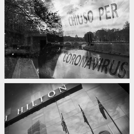
.oooh.events
browser accetti i
cookie.
PHPSESSID
Sessione
Cookie
PHP.net
generato da
oooh.events
applicazioni
basate sul
linguaggio PHP.
Si tratta di un
identificatore
generico
utilizzato per
mantenere le
variabili di
sessione utente.
Normalmente è
un numero
generato in
modo casuale, il
modo in cui
viene utilizzato
può essere
specifico per il
sito, ma un
buon esempio è
mantenere uno
stato di accesso
per un utente
tra le pagine.
m
1 anno 1
Questo cookie
Stripe