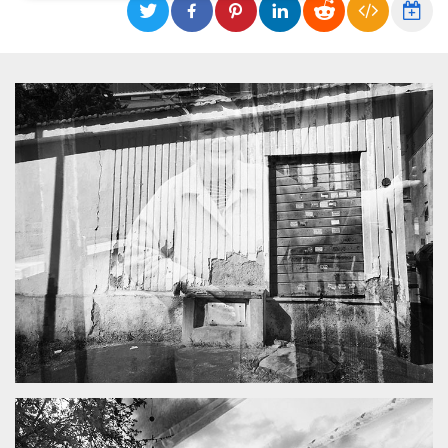
Necessari
Marketing
I cookie strettamente necessari o tecnici sono
indispensabili al funzionamento del sito. I
servizi qui presenti non potranno funzionare
senza.
Provider /
Nome
Scadenza
Descrizione
Dominio
cf_clearance
1 anno
Clearance
Cloudflare,
Cookie from
Inc.
CloudFlare
.oooh.events
stores the proof
of challenge
passed. It is
used to no
longer issue a
captcha or
jschallenge
challenge if
present. It is
required to
reach origin
server.
wordpress_test_cookie
Sessione
Cookie di
Automattic
Wordpress,
Inc.
verifica che il