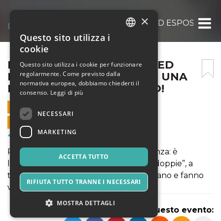
×
DOPPIE VISIONI: RIFLESSI ED ESPOSIZION
Questo sito utilizza i
ITALIAN
cookie
ENGLISH
DOPPIE VISIONI: RIFLESSI ED
Questo sito utilizza i cookie per funzionare
regolarmente. Come previsto dalla
ESPOSIZIONI MULTIPLE IN UNA
SPANISH
normativa europea, dobbiamo chiederti il
ROMA DI INIZIO AUTUNNO!
consenso.
Leggi di più
11 OTTOBRE 2020 - 09:00
NECESSARI
VENDITE ONLINE TERMINATE
MARKETING
Corsi & Formazione
Realtà e illusione, nitidezza e trasparenza: è
ACCETTA TUTTO
l’affascinante mondo delle “immagini doppie”, a
tratti surreali e visionarie, che emozionano e fanno
RIFIUTA TUTTO TRANNE I NECESSARI
vibrare, all’unisono, occhi e cuore.
MOSTRA DETTAGLI
Condividi questo evento: