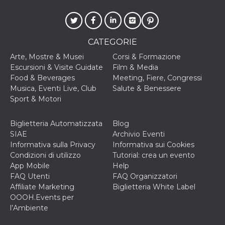
VISITOR_INFO1_LIVE
5 mesi 4
Questo cook
Google LLC
settimane
impostato 
.youtube.com
Youtube pe
tenere tracc
delle prefe
CATEGORIE
dell'utente p
video di Yo
Arte, Mostre & Musei
Corsi & Formazione
incorporati 
Escursioni & Visite Guidate
Film & Media
siti; può an
determinare 
Food & Beverages
Meeting, Fiere, Congressi
visitatore de
Musica, Eventi Live, Club
Salute & Benessere
web sta
utilizzando 
Sport & Motori
nuova o la
vecchia ver
dell'interfac
Biglietteria Automatizzata
Blog
Youtube.
SIAE
Archivio Eventi
VISITOR_PRIVACY_METADATA
5 mesi 4
Questo coo
YouTube
Informativa sulla Privacy
Informativa sui Cookies
settimane
viene utiliz
.youtube.com
per memori
Condizioni di utilizzo
Tutorial: crea un evento
le scelte di
App Mobile
Help
consenso e
privacy dell
FAQ Utenti
FAQ Organizzatori
per la loro
Affiliate Marketing
Biglietteria White Label
interazione 
sito. Registr
OOOH.Events per
sul consens
l’Ambiente
visitatore r
a varie poli
impostazion