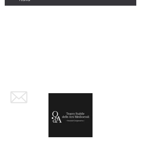
.oooh.events
browser accetti i
cookie.
PHPSESSID
Sessione
Cookie
PHP.net
generato da
oooh.events
applicazioni
basate sul
linguaggio PHP.
Si tratta di un
identificatore
generico
utilizzato per
mantenere le
variabili di
sessione utente.
Normalmente è
un numero
generato in
modo casuale, il
modo in cui
viene utilizzato
può essere
specifico per il
sito, ma un
buon esempio è
mantenere uno
stato di accesso
per un utente
tra le pagine.
m
1 anno 1
Questo cookie
Stripe