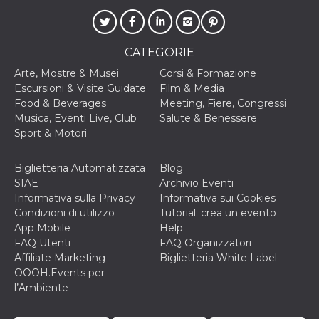
correttamente.
Storage declaration
Storage
CATEGORIE
Nome
Descrizione
type
Arte, Mostre & Musei
Corsi & Formazione
fbssls_314278995690155
Session
Escursioni & Visite Guidate
Film & Media
storage
Food & Beverages
Meeting, Fiere, Congressi
wpEmojiSettingsSupports
Session
Musica, Eventi Live, Club
Salute & Benessere
storage
Sport & Motori
cn_uc__
Local
storage
Biglietteria Automatizzata
Blog
SIAE
Archivio Eventi
Informativa sulla Privacy
Informativa sui Cookies
Condizioni di utilizzo
Tutorial: crea un evento
App Mobile
Help
FAQ Utenti
FAQ Organizzatori
Affiliate Marketing
Biglietteria White Label
Provider /
Nome
Scadenza
Descrizione
OOOH.Events per
Dominio
l’Ambiente
c_user
4
Cookie di a
Meta
settimane
utente. Può
Platform Inc.
2 giorni
essere di se
.facebook.com