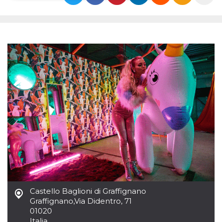
Necessari
Marketing
I cookie strettamente necessari o tecnici sono
indispensabili al funzionamento del sito. I
servizi qui presenti non potranno funzionare
senza.
Provider /
Nome
Scadenza
Descrizione
Dominio
cf_clearance
1 anno
Clearance
Cloudflare,
Cookie from
Inc.
CloudFlare
.oooh.events
stores the proof
of challenge
passed. It is
used to no
longer issue a
captcha or
jschallenge
challenge if
present. It is
required to
reach origin
Castello Baglioni di Graffignano
server.
Graffignano
,
Via Didentro, 71
wordpress_test_cookie
Sessione
Cookie di
Automattic
01020
Wordpress,
Inc.
Italia
verifica che il