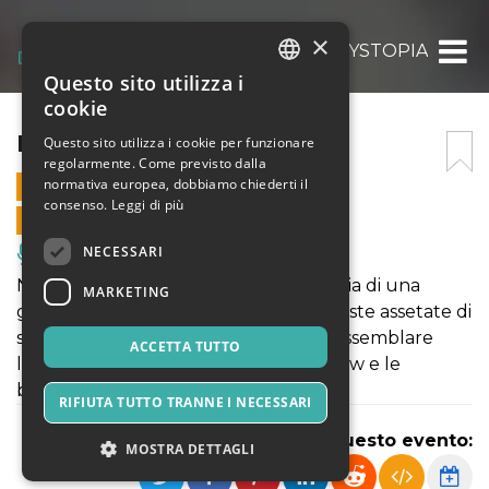
×
DYSTOPIA
Questo sito utilizza i
ITALIAN
cookie
ENGLISH
DYSTOPIA
Questo sito utilizza i cookie per funzionare
regolarmente. Come previsto dalla
SPANISH
normativa europea, dobbiamo chiederti il
10 SETTEMBRE 2022 - 23:00
consenso.
Leggi di più
VENDITE ONLINE TERMINATE
NECESSARI
Musica, Eventi Live, Club
Nell'hangar abbandonato della fantasia di una
MARKETING
giovane ragazza, una banda di fashioniste assetate di
sangue sta cercando di capire come assemblare
ACCETTA TUTTO
l’uomo ideale. Dimenticate i reality show e le
bellezze di Instagram.
RIFIUTA TUTTO TRANNE I NECESSARI
Condividi questo evento:
MOSTRA DETTAGLI