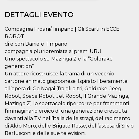
Necessari
Marketing
DETTAGLI EVENTO
I cookie strettamente necessari o tecnici sono
indispensabili al funzionamento del sito. I
Compagnia Frosini/Timpano | Gli Scarti in ECCE
servizi qui presenti non potranno funzionare
ROBOT
senza.
di e con Daniele Timpano
Provider /
Nome
Scadenza
Descrizione
compagnia pluripremiata ai premi UBU
Dominio
Uno spettacolo su Mazinga Z e la “Goldrake
cf_clearance
1 anno
Clearance
Cloudflare,
Cookie from
Inc.
generation”
CloudFlare
.oooh.events
Un attore ricostruisce la trama di un vecchio
stores the proof
of challenge
cartone animato giapponese. Ispirato liberamente
passed. It is
used to no
all’opera di Go Nagai (fra gli altri, Goldrake, Jeeg
longer issue a
captcha or
Robot, Space Robot, Jet Robot, Il Grande Mazinga,
jschallenge
Mazinga Z) lo spettacolo ripercorre per frammenti
challenge if
present. It is
l’immaginario eroico di una generazione cresciuta
required to
reach origin
davanti alla TV nell’Italia delle stragi, del rapimento
server.
di Aldo Moro, delle Brigate Rosse, dell’ascesa di Silvio
wordpress_test_cookie
Sessione
Cookie di
Automattic
Berlusconi e delle sue televisioni.
Wordpress,
Inc.
verifica che il