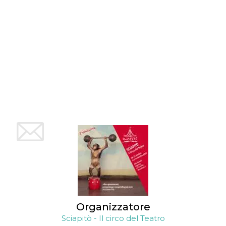
mese
viene
m.stripe.com
generalmente
utilizzato per le
prestazioni e
l'ottimizzazione
dei servizi di
elaborazione
dei pagamenti,
facilitando la
memorizzazione
dei contenuti
sul browser per
rendere le
pagine più
veloci.
CookieScriptConsent
4
Questo cookie
CookieScript
settimane
viene utilizzato
oooh.events
2 giorni
dal servizio
Cookie-
Script.com per
ricordare le
preferenze di
consenso sui
cookie dei
visitatori. È
necessario che il
banner dei
cookie di
Organizzatore
Cookie-
Script.com
Sciapitò - Il circo del Teatro
funzioni