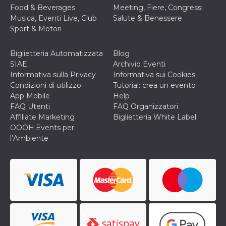
o persistent
Food & Beverages
Meeting, Fiere, Congressi
30 giorni
Musica, Eventi Live, Club
Salute & Benessere
datr
2 anni
Questo coo
Meta
Sport & Motori
identifica il
Platform Inc.
browser che
.facebook.com
connette a
Biglietteria Automatizzata
Blog
Facebook. 
direttament
SIAE
Archivio Eventi
legato alla 
Informativa sulla Privacy
Informativa sui Cookies
Facebook
dell'utente.
Condizioni di utilizzo
Tutorial: crea un evento
Facebook s
App Mobile
Help
che viene
utilizzato p
FAQ Utenti
FAQ Organizzatori
aiutare con 
Affiliate Marketing
Biglietteria White Label
sicurezza e a
di accesso
OOOH.Events per
sospette, in
l’Ambiente
particolare p
rilevamento
bot che ten
di accedere 
servizio. F
afferma anc
il profilo
comportame
associato a
ciascun coo
datr viene
eliminato d
giorni. Que