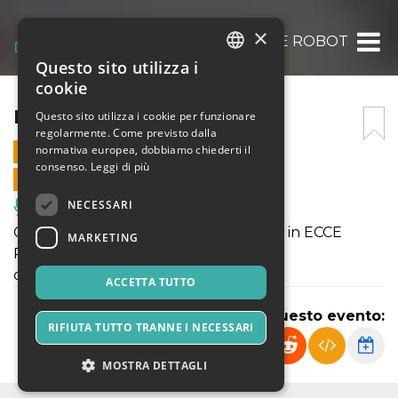
×
ECCE ROBOT
Questo sito utilizza i
ITALIAN
cookie
ENGLISH
ECCE ROBOT
Questo sito utilizza i cookie per funzionare
regolarmente. Come previsto dalla
SPANISH
normativa europea, dobbiamo chiederti il
2 NOVEMBRE 2023 - 20:30
consenso.
Leggi di più
VENDITE ONLINE TERMINATE
NECESSARI
Musica, Eventi Live, Club
Compagnia Frosini/Timpano | Gli Scarti in ECCE
MARKETING
ROBOT
di e con Daniele Timpano
ACCETTA TUTTO
Condividi questo evento:
RIFIUTA TUTTO TRANNE I NECESSARI
MOSTRA DETTAGLI