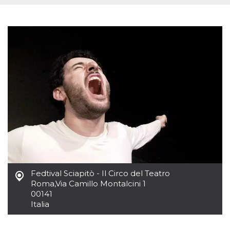
.oooh.events
browser accetti i
cookie.
PHPSESSID
Sessione
Cookie
PHP.net
generato da
oooh.events
applicazioni
basate sul
linguaggio PHP.
Si tratta di un
identificatore
generico
utilizzato per
mantenere le
variabili di
sessione utente.
Normalmente è
un numero
generato in
modo casuale, il
modo in cui
viene utilizzato
può essere
specifico per il
Fedtival Sciapitò - Il Circo del Teatro
sito, ma un
buon esempio è
Roma
,
Via Camillo Montalcini 1
mantenere uno
00141
stato di accesso
per un utente
Italia
tra le pagine.
m
1 anno 1
Questo cookie
Stripe