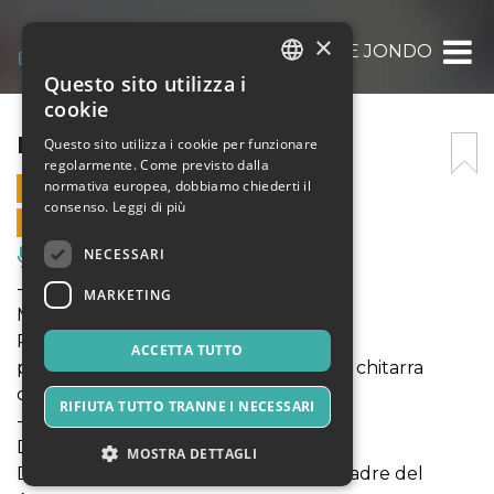
×
EL CANTE JONDO
Questo sito utilizza i
ITALIAN
cookie
ENGLISH
EL CANTE JONDO
Questo sito utilizza i cookie per funzionare
regolarmente. Come previsto dalla
SPANISH
normativa europea, dobbiamo chiederti il
1 OTTOBRE 2021 - 21:00
consenso.
Leggi di più
VENDITE ONLINE TERMINATE
NECESSARI
Musica, Eventi Live, Club
---
MARKETING
Mario Castelnuovo-Tedesco
Romancero Gitano
ACCETTA TUTTO
per soprano, contralto, tenore, basso e chitarra
classica
RIFIUTA TUTTO TRANNE I NECESSARI
---
Davide Bontempo
MOSTRA DETTAGLI
Diálogo del Amargo y Canción de la Madre del