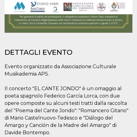
.oooh.events
browser accetti i
cookie.
PHPSESSID
Sessione
Cookie
PHP.net
generato da
oooh.events
applicazioni
basate sul
linguaggio PHP.
Si tratta di un
identificatore
generico
DETTAGLI EVENTO
utilizzato per
mantenere le
variabili di
sessione utente.
Evento organizzato da Associazione Culturale
Normalmente è
un numero
Musikademia APS.
generato in
modo casuale, il
modo in cui
Il concerto "EL CANTE JONDO" è un omaggio al
viene utilizzato
può essere
poeta spagnolo Federico García Lorca, con due
specifico per il
opere composte su alcuni testi tratti dalla raccolta
sito, ma un
buon esempio è
del "Poema del Cante Jondo": "Romancero Gitano"
mantenere uno
stato di accesso
di Mario Castelnuovo-Tedesco e "Diálogo del
per un utente
tra le pagine.
Amargo y Canción de la Madre del Amargo" di
Davide Bontempo.
m
1 anno 1
Questo cookie
Stripe