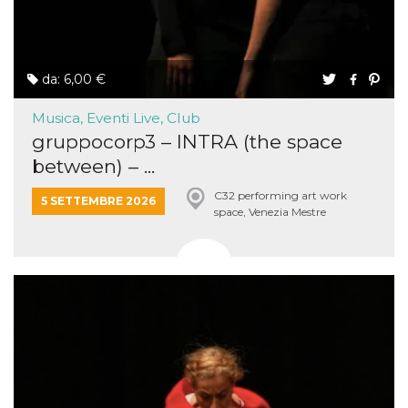
da: 6,00 €
Musica, Eventi Live, Club
gruppocorp3 – INTRA (the space
between) – ...
C32 performing art work
5 SETTEMBRE 2026
space, Venezia Mestre