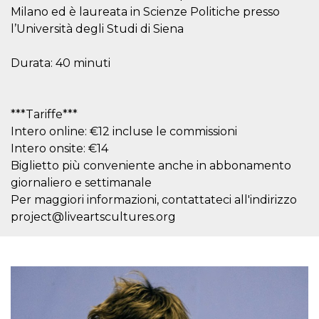
disabilitare 
.facebook.com
visualizzazi
Milano ed è laureata in Scienze Politiche presso
delle inserz
l’Università degli Studi di Siena
Meta in base
sue attività 
web di terzi
Durata: 40 minuti
sb
2 anni
Identificazi
Meta
browser di
Platform Inc.
Facebook,
.facebook.com
autenticazi
marketing e 
***Tariffe***
cookie di
Intero online: €12 incluse le commissioni
funzione spe
di Facebook
Intero onsite: €14
usida
.facebook.com
Sessione
raccoglie
Biglietto più conveniente anche in abbonamento
informazion
browser
giornaliero e settimanale
dell'utente 
Per maggiori informazioni, contattateci all'indirizzo
dell'identifi
univoco, uti
project@liveartscultures.org
per persona
la pubblicit
gli utenti
xs
3 mesi
Utilizzato p
Meta
mantenere 
Platform Inc.
sessione
.facebook.com
__cf_bm
29 minuti
Questo coo
Cloudflare
58
viene utiliz
Inc.