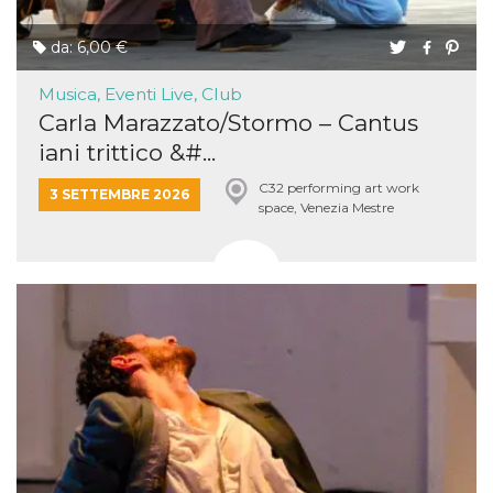
da: 6,00 €
Musica, Eventi Live, Club
Carla Marazzato/Stormo – Cantus
iani trittico &#...
C32 performing art work
3 SETTEMBRE 2026
space, Venezia Mestre