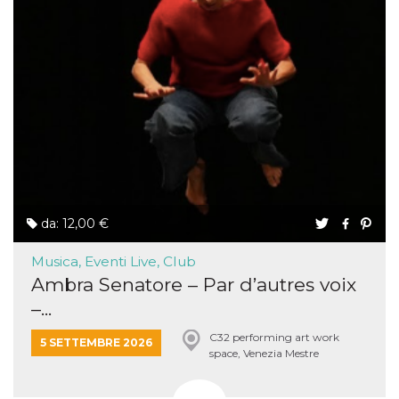
da: 12,00 €
Musica, Eventi Live, Club
Ambra Senatore – Par d’autres voix
–...
C32 performing art work
5 SETTEMBRE 2026
space, Venezia Mestre