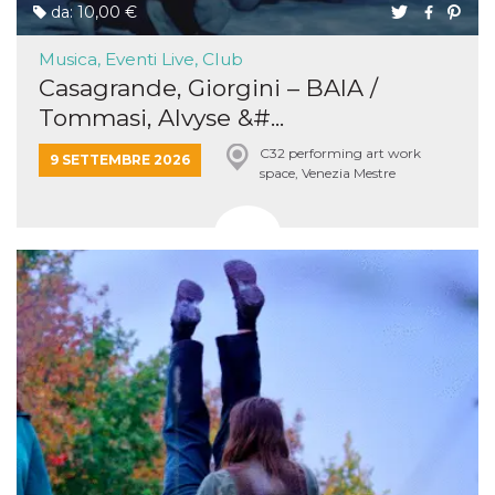
da: 10,00 €
Musica, Eventi Live, Club
Casagrande, Giorgini – BAIA /
Tommasi, Alvyse &#...
C32 performing art work
9 SETTEMBRE 2026
space, Venezia Mestre