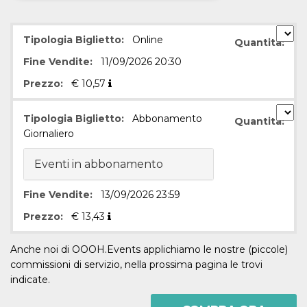
Necessari
Marketing
Tipologia Biglietto:
Online
Quantità:
I cookie strettamente necessari o tecnici sono
indispensabili al funzionamento del sito. I
Fine Vendite:
11/09/2026 20:30
servizi qui presenti non potranno funzionare
senza.
Prezzo:
€
10,57
Provider /
Nome
Scadenza
Descrizione
Dominio
Tipologia Biglietto:
Abbonamento
Quantità:
Giornaliero
cf_clearance
1 anno
Clearance
Cloudflare,
Cookie from
Inc.
CloudFlare
.oooh.events
stores the proof
Eventi in abbonamento
of challenge
passed. It is
used to no
Fine Vendite:
13/09/2026 23:59
longer issue a
captcha or
Prezzo:
€
13,43
jschallenge
challenge if
present. It is
Anche noi di OOOH.Events applichiamo le nostre (piccole)
required to
reach origin
commissioni di servizio, nella prossima pagina le trovi
server.
indicate.
wordpress_test_cookie
Sessione
Cookie di
Automattic
Wordpress,
Inc.
verifica che il