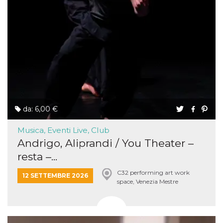
da: 6,00 €
Musica, Eventi Live, Club
Andrigo, Aliprandi / You Theater –
resta –...
C32 performing art work
12 SETTEMBRE 2026
space, Venezia Mestre