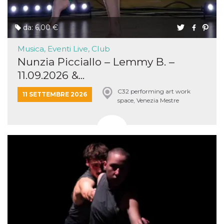
da: 6,00 €
Musica, Eventi Live, Club
Nunzia Picciallo – Lemmy B. –
11.09.2026 &...
C32 performing art work
11 SETTEMBRE 2026
space, Venezia Mestre