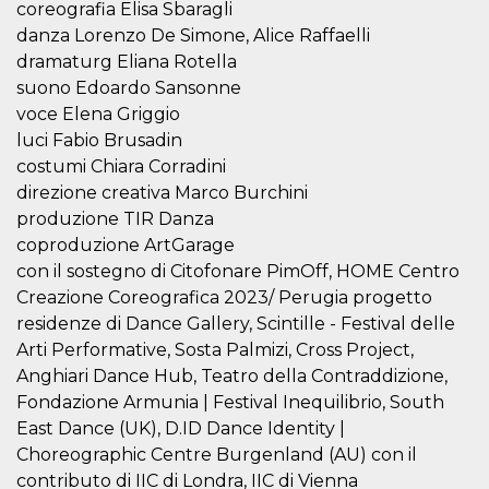
mese
viene
m.stripe.com
coreografia Elisa Sbaragli
generalmente
utilizzato per le
danza Lorenzo De Simone, Alice Raffaelli
prestazioni e
dramaturg Eliana Rotella
l'ottimizzazione
dei servizi di
suono Edoardo Sansonne
elaborazione
dei pagamenti,
voce Elena Griggio
facilitando la
luci Fabio Brusadin
memorizzazione
dei contenuti
costumi Chiara Corradini
sul browser per
rendere le
direzione creativa Marco Burchini
pagine più
veloci.
produzione TIR Danza
coproduzione ArtGarage
CookieScriptConsent
4
Questo cookie
CookieScript
settimane
viene utilizzato
oooh.events
con il sostegno di Citofonare PimOff, HOME Centro
2 giorni
dal servizio
Cookie-
Creazione Coreografica 2023/ Perugia progetto
Script.com per
residenze di Dance Gallery, Scintille - Festival delle
ricordare le
preferenze di
Arti Performative, Sosta Palmizi, Cross Project,
consenso sui
cookie dei
Anghiari Dance Hub, Teatro della Contraddizione,
visitatori. È
necessario che il
Fondazione Armunia | Festival Inequilibrio, South
banner dei
East Dance (UK), D.ID Dance Identity |
cookie di
Cookie-
Choreographic Centre Burgenland (AU) con il
Script.com
funzioni
contributo di IIC di Londra, IIC di Vienna