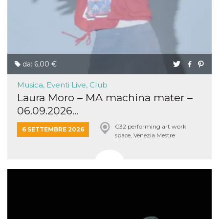
da: 6,00 €
Musica, Eventi Live, Club
Laura Moro – MA machina mater –
06.09.2026...
C32 performing art work
6 SETTEMBRE 2026
space, Venezia Mestre