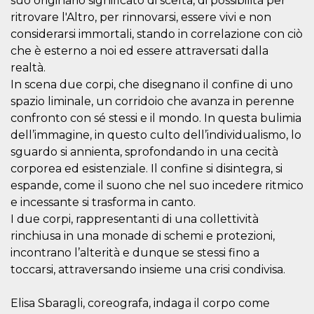
suo originario significato di scelta, di possibilità per
o persistent
ritrovare l'Altro, per rinnovarsi, essere vivi e non
30 giorni
considerarsi immortali, stando in correlazione con ciò
datr
2 anni
Questo coo
Meta
identifica il
Platform Inc.
che è esterno a noi ed essere attraversati dalla
browser che
.facebook.com
realtà.
connette a
Facebook. 
In scena due corpi, che disegnano il confine di uno
direttament
legato alla 
spazio liminale, un corridoio che avanza in perenne
Facebook
dell'utente.
confronto con sé stessi e il mondo. In questa bulimia
Facebook s
dell’immagine, in questo culto dell’individualismo, lo
che viene
utilizzato p
sguardo si annienta, sprofondando in una cecità
aiutare con 
sicurezza e a
corporea ed esistenziale. Il confine si disintegra, si
di accesso
espande, come il suono che nel suo incedere ritmico
sospette, in
particolare p
e incessante si trasforma in canto.
rilevamento
bot che ten
I due corpi, rappresentanti di una collettività
di accedere 
servizio. F
rinchiusa in una monade di schemi e protezioni,
afferma anc
incontrano l’alterità e dunque se stessi fino a
il profilo
comportame
toccarsi, attraversando insieme una crisi condivisa.
associato a
ciascun coo
datr viene
Elisa Sbaragli, coreografa, indaga il corpo come
eliminato d
giorni. Que