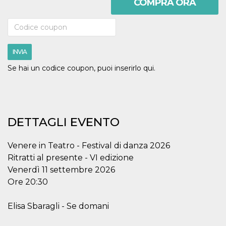
COMPRA ORA
.oooh.events
browser accetti i
cookie.
PHPSESSID
Sessione
Cookie
PHP.net
generato da
oooh.events
applicazioni
basate sul
INVIA
linguaggio PHP.
Si tratta di un
Se hai un codice coupon, puoi inserirlo qui.
identificatore
generico
utilizzato per
mantenere le
variabili di
sessione utente.
Normalmente è
DETTAGLI EVENTO
un numero
generato in
modo casuale, il
modo in cui
Venere in Teatro - Festival di danza 2026
viene utilizzato
può essere
Ritratti al presente - VI edizione
specifico per il
Venerdì 11 settembre 2026
sito, ma un
buon esempio è
Ore 20:30
mantenere uno
stato di accesso
per un utente
tra le pagine.
Elisa Sbaragli - Se domani
m
1 anno 1
Questo cookie
Stripe