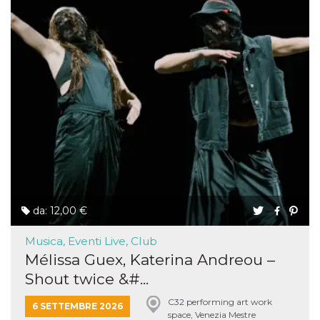
da: 12,00 €
Musica, Eventi Live, Club
Mélissa Guex, Katerina Andreou –
Shout twice &#...
C32 performing art work
6 SETTEMBRE 2026
space, Venezia Mestre