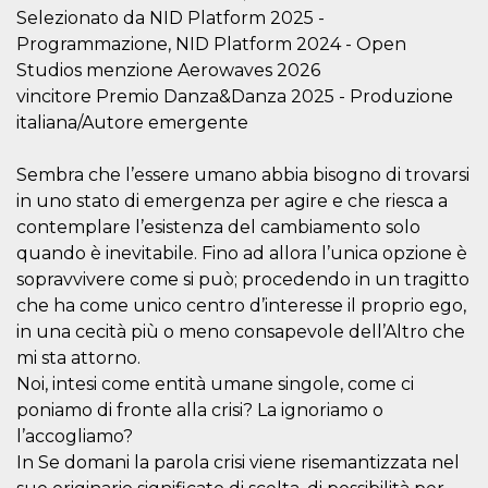
correttamente.
Selezionato da NID Platform 2025 -
Storage declaration
Programmazione, NID Platform 2024 - Open
Studios menzione Aerowaves 2026
Storage
Nome
Descrizione
type
vincitore Premio Danza&Danza 2025 - Produzione
italiana/Autore emergente
fbssls_314278995690155
Session
storage
wpEmojiSettingsSupports
Session
Sembra che l’essere umano abbia bisogno di trovarsi
storage
in uno stato di emergenza per agire e che riesca a
cn_uc__
Local
contemplare l’esistenza del cambiamento solo
storage
quando è inevitabile. Fino ad allora l’unica opzione è
sopravvivere come si può; procedendo in un tragitto
che ha come unico centro d’interesse il proprio ego,
in una cecità più o meno consapevole dell’Altro che
mi sta attorno.
Noi, intesi come entità umane singole, come ci
Provider /
poniamo di fronte alla crisi? La ignoriamo o
Nome
Scadenza
Descrizione
Dominio
l’accogliamo?
c_user
4
Cookie di a
Meta
In Se domani la parola crisi viene risemantizzata nel
settimane
utente. Può
Platform Inc.
2 giorni
essere di se
.facebook.com