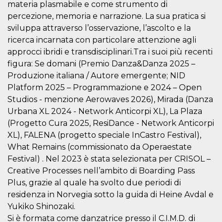
materia plasmabile e come strumento di
cookie viene
anche trami
percezione, memoria e narrazione. La sua pratica si
piace e altri
pulsanti e t
sviluppa attraverso l’osservazione, l’ascolto e la
Facebook
ricerca incarnata con particolare attenzione agli
posizionati 
molti siti W
approcci ibridi e transdisciplinari.Tra i suoi più recenti
diversi.
figura: Se domani (Premio Danza&Danza 2025 –
dpr
.facebook.com
1
permette di
Produzione italiana / Autore emergente; NID
settimana
controllare 
funzione “S
Platform 2025 – Programmazione e 2024 – Open
su Facebook
pulsante “M
Studios - menzione Aerowaves 2026), Mirada (Danza
piace”, rac
le impostaz
Urbana XL 2024 - Network Anticorpi XL), La Plaza
della lingua
(Progetto Cura 2025, ResiDance - Network Anticorpi
permettono
condividere
XL), FALENA (progetto speciale InCastro Festival),
pagina.
What Remains (commissionato da Operaestate
fr
3 mesi
Contiene la
Meta
Festival) . Nel 2023 è stata selezionata per CRISOL –
combinazio
Platform Inc.
ID univoco 
.facebook.com
Creative Processes nell’ambito di Boarding Pass
browser e
dell'utente,
Plus, grazie al quale ha svolto due periodi di
utilizzata pe
residenza in Norvegia sotto la guida di Heine Avdal e
pubblicità m
Yukiko Shinozaki.
oo
5 anni
consente
Meta
all'utente di
Platform Inc.
Si è formata come danzatrice presso il C.I.M.D. di