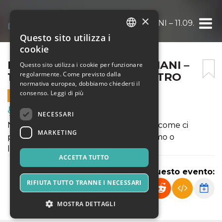
×
ELISA SBARAGLI – SE DOMANI – 11.09.2026
Questo sito utilizza i
ITALIAN
cookie
ENGLISH
ELISA SBARAGLI – SE DOMANI –
Questo sito utilizza i cookie per funzionare
regolarmente. Come previsto dalla
11.09.2026 – VENERE IN TETRO
SPANISH
normativa europea, dobbiamo chiederti il
consenso.
Leggi di più
11 SETTEMBRE 2026 - 20:30
Musica, Eventi Live, Club
NECESSARI
Noi, intesi come entità umane singole, come ci
MARKETING
poniamo di fronte alla crisi? La ignoriamo o
l’accogliamo?
ACCETTA TUTTO
Condividi questo evento:
RIFIUTA TUTTO TRANNE I NECESSARI
MOSTRA DETTAGLI