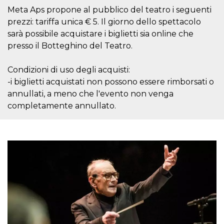
secondi
Cloudflare 
.hubspot.com
Meta Aps propone al pubblico del teatro i seguenti
distinguere 
umani e bot
prezzi: tariffa unica € 5. Il giorno dello spettacolo
vantaggioso 
sito Web, al
sarà possibile acquistare i biglietti sia online che
di effettuar
presso il Botteghino del Teatro.
rapporti val
sull'utilizzo
proprio sit
Condizioni di uso degli acquisti:
_cfuvid
.hubspot.com
Sessione
Questo coo
viene utiliz
-i biglietti acquistati non possono essere rimborsati o
Cloudflare 
annullati, a meno che l'evento non venga
monitorare 
utenti attra
completamente annullato.
le sessioni 
ottimizzare
l'esperienza
dell'utente
mantenendo
coerenza de
sessione e
fornendo se
personalizza
YSC
Sessione
Questo cook
Google LLC
impostato 
.youtube.com
YouTube pe
tenere tracc
delle
visualizzazi
video incorp