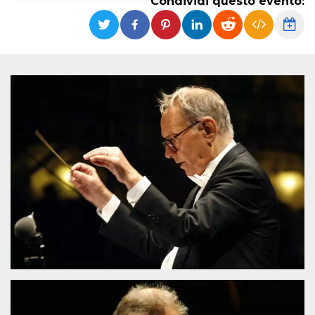
Condividi questo evento:
Necessari
Marketing
I cookie strettamente necessari o tecnici sono
indispensabili al funzionamento del sito. I
servizi qui presenti non potranno funzionare
senza.
Provider /
Nome
Scadenza
Descrizione
Dominio
cf_clearance
1 anno
Clearance
Cloudflare,
Cookie from
Inc.
CloudFlare
.oooh.events
stores the proof
of challenge
passed. It is
used to no
longer issue a
captcha or
jschallenge
challenge if
present. It is
required to
reach origin
server.
wordpress_test_cookie
Sessione
Cookie di
Automattic
Wordpress,
Inc.
verifica che il