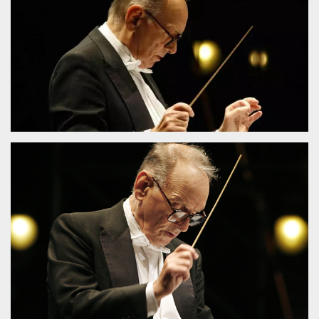
.oooh.events
browser accetti i
cookie.
PHPSESSID
Sessione
Cookie
PHP.net
generato da
oooh.events
applicazioni
basate sul
linguaggio PHP.
Si tratta di un
identificatore
generico
utilizzato per
mantenere le
variabili di
sessione utente.
Normalmente è
un numero
generato in
modo casuale, il
modo in cui
viene utilizzato
può essere
specifico per il
sito, ma un
buon esempio è
mantenere uno
stato di accesso
per un utente
tra le pagine.
m
1 anno 1
Questo cookie
Stripe