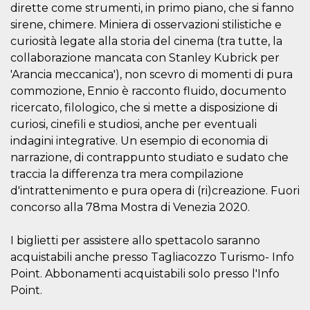
disabilitare 
.facebook.com
dirette come strumenti, in primo piano, che si fanno
visualizzazi
delle inserz
sirene, chimere. Miniera di osservazioni stilistiche e
Meta in base
sue attività 
curiosità legate alla storia del cinema (tra tutte, la
web di terzi
collaborazione mancata con Stanley Kubrick per
sb
2 anni
Identificazi
Meta
'Arancia meccanica'), non scevro di momenti di pura
browser di
Platform Inc.
Facebook,
.facebook.com
commozione, Ennio è racconto fluido, documento
autenticazi
ricercato, filologico, che si mette a disposizione di
marketing e 
cookie di
curiosi, cinefili e studiosi, anche per eventuali
funzione spe
di Facebook
indagini integrative. Un esempio di economia di
narrazione, di contrappunto studiato e sudato che
usida
.facebook.com
Sessione
raccoglie
informazion
traccia la differenza tra mera compilazione
browser
dell'utente 
d'intrattenimento e pura opera di (ri)creazione. Fuori
dell'identifi
univoco, uti
concorso alla 78ma Mostra di Venezia 2020.
per persona
la pubblicit
gli utenti
I biglietti per assistere allo spettacolo saranno
xs
3 mesi
Utilizzato p
Meta
acquistabili anche presso Tagliacozzo Turismo- Info
mantenere 
Platform Inc.
Point. Abbonamenti acquistabili solo presso l'Info
sessione
.facebook.com
Point.
__cf_bm
29 minuti
Questo coo
Cloudflare
58
viene utiliz
Inc.