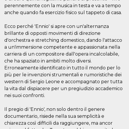
o persistent
perennemente con la musica in testa e va a tempo
30 giorni
anche quando fa esercizio fisico sul tappeto di casa.
datr
2 anni
Questo coo
Meta
identifica il
Platform Inc.
browser che
.facebook.com
Ecco perché 'Ennio' si apre con un'alternanza
connette a
Facebook. 
brillante di opposti movimenti di direzione
direttament
legato alla 
d'orchestra e stretching domestico, dando l'attacco
Facebook
a un'immersione competente e appassionata nella
dell'utente.
Facebook s
carriera di un compositore dall'opera incalcolabile,
che viene
utilizzato p
che ha spaziato in ambiti molto diversi.
aiutare con 
Erroneamente identificato in tutto il mondo per lo
sicurezza e a
di accesso
più per le invenzioni strumentali e rumoristiche dei
sospette, in
particolare p
western di Sergio Leone e accompagnato per tutta
rilevamento
bot che ten
la vita dal dispiacere per un pregiudizio accademico
di accedere 
nei suoi confronti.
servizio. F
afferma anc
il profilo
comportame
Il pregio di 'Ennio', non solo dentro il genere
associato a
documentario, risiede nella sua semplicità e
ciascun coo
datr viene
chiarezza così difficili da raggiungere, ma ancor
eliminato d
giorni. Que