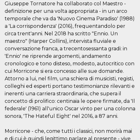
correttamente.
Giuseppe Tornatore ha collaborato col Maestro -
definizione per una volta appropriata - in un arco
Storage declaration
temporale che va da 'Nuovo Cinema Paradiso' (1988)
Storage
Nome
Descrizione
a 'La corrispondenza' (2016), frequentandolo per
type
circa trent'anni. Nel 2018 ha scritto "Ennio. Un
fbssls_314278995690155
Session
storage
maestro" (Harper Collins), intervista fluviale e
conversazione franca, a trecentosessanta gradi: in
wpEmojiSettingsSupports
Session
storage
'Ennio' ne riprende argomenti, andamento
cn_uc__
Local
cronologico e tono disteso, modesto, autocritico con
storage
cui Morricone si era concesso alle sue domande.
Attorno a lui, nel film, una schiera di musicisti, registi,
colleghi ed esperti portano testimonianze rilevanti e
inerenti una carriera straordinaria, che supera il
concetto di prolifico: centinaia le opere firmate, da 'Il
federale' (1961) all'unico Oscar vinto per una colonna
sonora, 'The Hateful Eight' nel 2016, a 87 anni.
Provider /
Nome
Scadenza
Descrizione
Dominio
c_user
4
Cookie di a
Meta
Morricone - che, come tutti i classici, non morirà mai
settimane
utente. Può
Platform Inc.
e di cui è quindi legittimo parlare al presente - vive
2 giorni
essere di se
.facebook.com