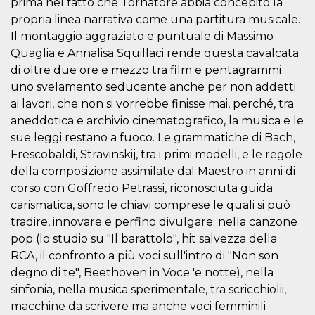
prima nel fatto che Tornatore abbia concepito la
cookie viene
anche trami
propria linea narrativa come una partitura musicale.
piace e altri
Il montaggio aggraziato e puntuale di Massimo
pulsanti e t
Facebook
Quaglia e Annalisa Squillaci rende questa cavalcata
posizionati 
molti siti W
di oltre due ore e mezzo tra film e pentagrammi
diversi.
uno svelamento seducente anche per non addetti
dpr
.facebook.com
1
permette di
ai lavori, che non si vorrebbe finisse mai, perché, tra
settimana
controllare 
funzione “S
aneddotica e archivio cinematografico, la musica e le
su Facebook
sue leggi restano a fuoco. Le grammatiche di Bach,
pulsante “M
piace”, rac
Frescobaldi, Stravinskij, tra i primi modelli, e le regole
le impostaz
della lingua
della composizione assimilate dal Maestro in anni di
permettono
condividere
corso con Goffredo Petrassi, riconosciuta guida
pagina.
carismatica, sono le chiavi comprese le quali si può
fr
3 mesi
Contiene la
Meta
tradire, innovare e perfino divulgare: nella canzone
combinazio
Platform Inc.
ID univoco 
.facebook.com
pop (lo studio su "Il barattolo", hit salvezza della
browser e
RCA, il confronto a più voci sull'intro di "Non son
dell'utente,
utilizzata pe
degno di te", Beethoven in Voce 'e notte), nella
pubblicità m
sinfonia, nella musica sperimentale, tra scricchiolii,
oo
5 anni
consente
Meta
macchine da scrivere ma anche voci femminili
all'utente di
Platform Inc.