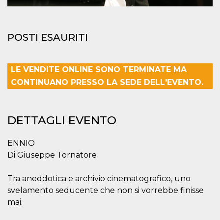
mese
viene
m.stripe.com
generalmente
utilizzato per le
prestazioni e
l'ottimizzazione
dei servizi di
POSTI ESAURITI
elaborazione
dei pagamenti,
facilitando la
memorizzazione
LE VENDITE ONLINE SONO TERMINATE MA
dei contenuti
sul browser per
CONTINUANO PRESSO LA SEDE DELL'EVENTO.
rendere le
pagine più
veloci.
CookieScriptConsent
4
Questo cookie
CookieScript
DETTAGLI EVENTO
settimane
viene utilizzato
oooh.events
2 giorni
dal servizio
Cookie-
Script.com per
ENNIO
ricordare le
preferenze di
Di Giuseppe Tornatore
consenso sui
cookie dei
visitatori. È
Tra aneddotica e archivio cinematografico, uno
necessario che il
banner dei
svelamento seducente che non si vorrebbe finisse
cookie di
Cookie-
mai.
Script.com
funzioni