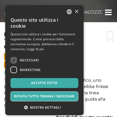
×
ENNIO, TEATRO TALIA TAGLIACOZZO 26/03
Questo sito utilizza i
ITALIAN
cookie
ENGLISH
ENNIO, TEATRO TALIA
Questo sito utilizza i cookie per funzionare
regolarmente. Come previsto dalla
TAGLIACOZZO 26/03/2023
SPANISH
normativa europea, dobbiamo chiederti il
CINEMA
consenso.
Leggi di più
26 MARZO 2023 - 18:00
NECESSARI
VENDITE ONLINE TERMINATE
MARKETING
Musica, Eventi Live, Club
Tra aneddotica e archivio cinematografico, uno
ACCETTA TUTTO
svelamento seducente che non si vorrebbe finisse
mai. Giuseppe Tornatore, attraverso una linea
RIFIUTA TUTTO TRANNE I NECESSARI
narrativa che si fa partitura musicale, ci guida alla
scoperta dell'immenso Morricone.
MOSTRA DETTAGLI