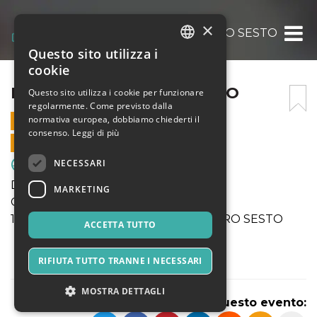
×
ENOTRIA 1908 – PRO SESTO
Questo sito utilizza i
ITALIAN
cookie
ENGLISH
ENOTRIA 1908 – PRO SESTO
Questo sito utilizza i cookie per funzionare
regolarmente. Come previsto dalla
SPANISH
normativa europea, dobbiamo chiederti il
1 MARZO 2026 - 10:00
consenso.
Leggi di più
VENDITE ONLINE TERMINATE
NECESSARI
Sport & Motori
Dom 01 Marzo 2026
MARKETING
Campionati SGS Lombardia
10:00 Under17Elite ENOTRIA 1908 - PRO SESTO
ACCETTA TUTTO
RIFIUTA TUTTO TRANNE I NECESSARI
MOSTRA DETTAGLI
Condividi questo evento: