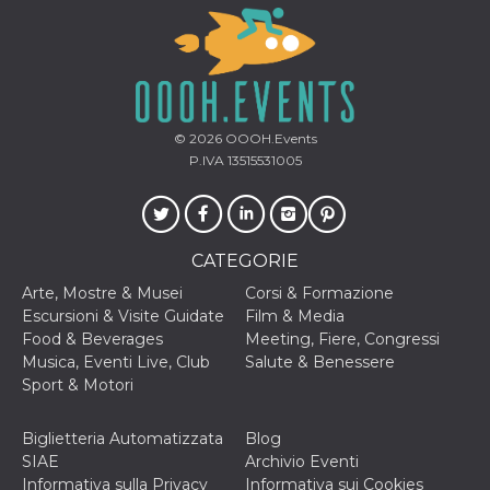
o persistent
30 giorni
datr
2 anni
Questo coo
Meta
identifica il
Platform Inc.
browser che
.facebook.com
connette a
Facebook. 
direttament
© 2026
OOOH.Events
legato alla 
P.IVA 13515531005
Facebook
dell'utente.
Facebook s
che viene
utilizzato p
aiutare con 
sicurezza e a
CATEGORIE
di accesso
sospette, in
Arte, Mostre & Musei
Corsi & Formazione
particolare p
Escursioni & Visite Guidate
Film & Media
rilevamento
bot che ten
Food & Beverages
Meeting, Fiere, Congressi
di accedere 
Musica, Eventi Live, Club
Salute & Benessere
servizio. F
afferma anc
Sport & Motori
il profilo
comportame
associato a
Biglietteria Automatizzata
Blog
ciascun coo
datr viene
SIAE
Archivio Eventi
eliminato d
Informativa sulla Privacy
Informativa sui Cookies
giorni. Que