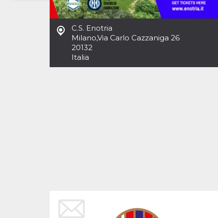
Necessari
Marketing
C.S. Enotria
I cookie strettamente necessari o tecnici sono
Milano
,
Via Carlo Cazzaniga 26
indispensabili al funzionamento del sito. I
20132
servizi qui presenti non potranno funzionare
Italia
senza.
Provider /
Nome
Scadenza
Descrizione
Dominio
cf_clearance
1 anno
Clearance
Cloudflare,
Cookie from
Inc.
CloudFlare
.oooh.events
stores the proof
of challenge
passed. It is
used to no
longer issue a
captcha or
jschallenge
challenge if
present. It is
required to
reach origin
server.
wordpress_test_cookie
Sessione
Cookie di
Automattic
Wordpress,
Inc.
verifica che il