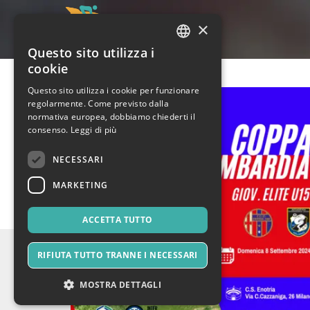
×
Questo sito utilizza i
ITALIAN
cookie
ENGLISH
Questo sito utilizza i cookie per funzionare
regolarmente. Come previsto dalla
SPANISH
normativa europea, dobbiamo chiederti il
consenso.
Leggi di più
NECESSARI
MARKETING
ACCETTA TUTTO
RIFIUTA TUTTO TRANNE I NECESSARI
MOSTRA DETTAGLI