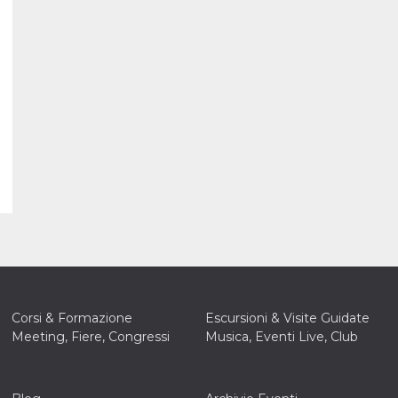
Corsi & Formazione
Escursioni & Visite Guidate
Meeting, Fiere, Congressi
Musica, Eventi Live, Club