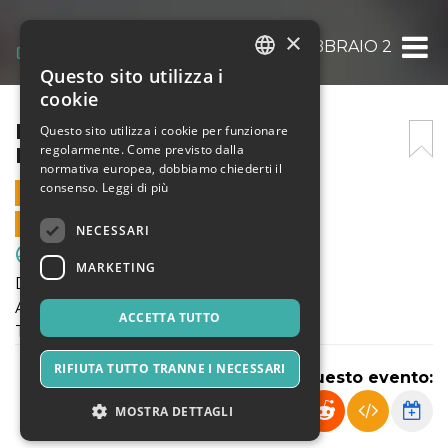
×
ENOTRIA DOMENICA 18 FEBBRAIO 2024
Questo sito utilizza i
ITALIAN
cookie
ENGLISH
ENOTRIA DOMENICA 18
Questo sito utilizza i cookie per funzionare
regolarmente. Come previsto dalla
FEBBRAIO 2024
SPANISH
normativa europea, dobbiamo chiederti il
consenso.
Leggi di più
18 FEBBRAIO 2024 - 10:00
VENDITE ONLINE TERMINATE
NECESSARI
Sport & Motori
MARKETING
Domenica 18 Febbraio 2024
Allievi Reg.li Elite Under17
ACCETTA TUTTO
Terza Categoria Milano
RIFIUTA TUTTO TRANNE I NECESSARI
Condividi questo evento:
MOSTRA DETTAGLI