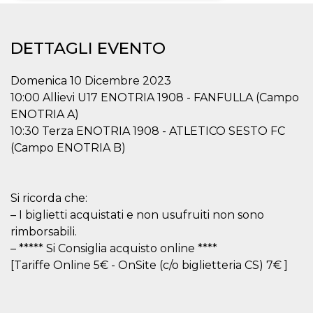
Necessari
Marketing
DETTAGLI EVENTO
I cookie strettamente necessari o tecnici sono
indispensabili al funzionamento del sito. I
servizi qui presenti non potranno funzionare
Domenica 10 Dicembre 2023
senza.
10:00 Allievi U17 ENOTRIA 1908 - FANFULLA (Campo
Provider /
Nome
Scadenza
Descrizione
ENOTRIA A)
Dominio
10:30 Terza ENOTRIA 1908 - ATLETICO SESTO FC
cf_clearance
1 anno
Clearance
Cloudflare,
Cookie from
(Campo ENOTRIA B)
Inc.
CloudFlare
.oooh.events
stores the proof
of challenge
passed. It is
used to no
Si ricorda che:
longer issue a
– I biglietti acquistati e non usufruiti non sono
captcha or
jschallenge
rimborsabili.
challenge if
present. It is
– ***** Si Consiglia acquisto online ****
required to
reach origin
[Tariffe Online 5€ - OnSite (c/o biglietteria CS) 7€ ]
server.
wordpress_test_cookie
Sessione
Cookie di
Automattic
Wordpress,
Inc.
verifica che il