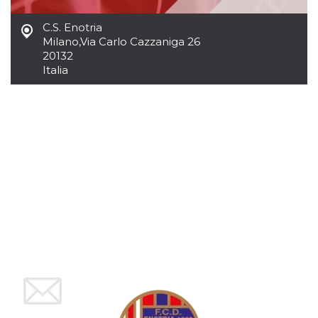
mese
viene
m.stripe.com
generalmente
utilizzato per le
C.S. Enotria
prestazioni e
Milano
,
Via Carlo Cazzaniga 26
l'ottimizzazione
dei servizi di
20132
elaborazione
Italia
dei pagamenti,
facilitando la
memorizzazione
dei contenuti
sul browser per
rendere le
pagine più
veloci.
CookieScriptConsent
4
Questo cookie
CookieScript
settimane
viene utilizzato
oooh.events
2 giorni
dal servizio
Cookie-
Script.com per
ricordare le
preferenze di
consenso sui
cookie dei
visitatori. È
necessario che il
banner dei
cookie di
Cookie-
Script.com
funzioni