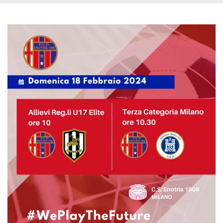
.oooh.events
browser accetti i
cookie.
PHPSESSID
Sessione
Cookie
PHP.net
generato da
oooh.events
applicazioni
basate sul
linguaggio PHP.
Si tratta di un
identificatore
generico
utilizzato per
mantenere le
variabili di
sessione utente.
Normalmente è
un numero
generato in
modo casuale, il
modo in cui
viene utilizzato
può essere
specifico per il
sito, ma un
buon esempio è
mantenere uno
stato di accesso
per un utente
tra le pagine.
m
1 anno 1
Questo cookie
Stripe