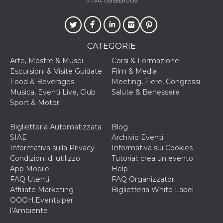
P.IVA 13515531005
o persistent
30 giorni
datr
2 anni
Questo coo
Meta
identifica il
Platform Inc.
browser che
.facebook.com
CATEGORIE
connette a
Facebook. 
Arte, Mostre & Musei
Corsi & Formazione
direttament
legato alla 
Escursioni & Visite Guidate
Film & Media
Facebook
Food & Beverages
Meeting, Fiere, Congressi
dell'utente.
Facebook s
Musica, Eventi Live, Club
Salute & Benessere
che viene
Sport & Motori
utilizzato p
aiutare con 
sicurezza e a
di accesso
Biglietteria Automatizzata
Blog
sospette, in
SIAE
Archivio Eventi
particolare p
rilevamento
Informativa sulla Privacy
Informativa sui Cookies
bot che ten
Condizioni di utilizzo
Tutorial: crea un evento
di accedere 
servizio. F
App Mobile
Help
afferma anc
FAQ Utenti
FAQ Organizzatori
il profilo
comportame
Affiliate Marketing
Biglietteria White Label
associato a
OOOH.Events per
ciascun coo
datr viene
l’Ambiente
eliminato d
giorni. Que