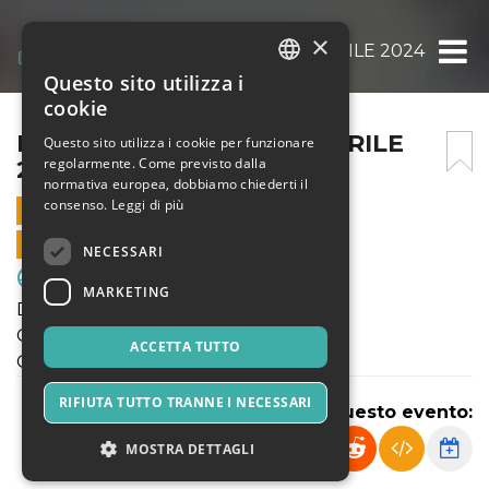
×
ENOTRIA DOMENICA 7 APRILE 2024 AGONI
Questo sito utilizza i
ITALIAN
cookie
ENGLISH
ENOTRIA DOMENICA 7 APRILE
Questo sito utilizza i cookie per funzionare
regolarmente. Come previsto dalla
2024 AGONISTICA
SPANISH
normativa europea, dobbiamo chiederti il
consenso.
Leggi di più
7 APRILE 2024 - 09:30
VENDITE ONLINE TERMINATE
NECESSARI
Sport & Motori
MARKETING
Domenica 7 Aprile 2024
Giovanissimi Reg.li Under 14
ACCETTA TUTTO
Giovanissimi Reg.li Elite Under 15
RIFIUTA TUTTO TRANNE I NECESSARI
Condividi questo evento:
MOSTRA DETTAGLI