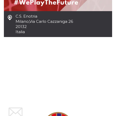
mese
viene
m.stripe.com
generalmente
utilizzato per le
prestazioni e
l'ottimizzazione
C.S. Enotria
dei servizi di
Milano
,
Via Carlo Cazzaniga 26
elaborazione
dei pagamenti,
20132
facilitando la
Italia
memorizzazione
dei contenuti
sul browser per
rendere le
pagine più
veloci.
CookieScriptConsent
4
Questo cookie
CookieScript
settimane
viene utilizzato
oooh.events
2 giorni
dal servizio
Cookie-
Script.com per
ricordare le
preferenze di
consenso sui
cookie dei
visitatori. È
necessario che il
banner dei
cookie di
Cookie-
Script.com
funzioni