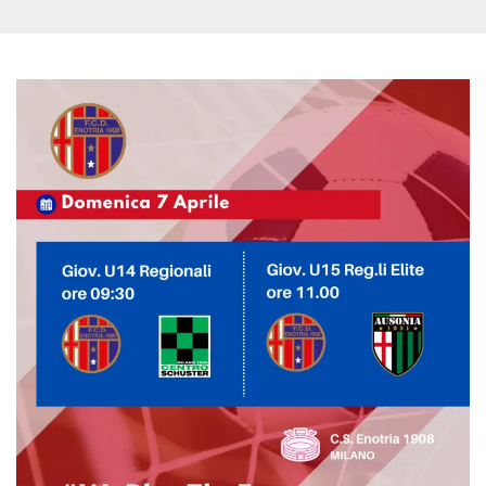
.oooh.events
browser accetti i
cookie.
PHPSESSID
Sessione
Cookie
PHP.net
generato da
oooh.events
applicazioni
basate sul
linguaggio PHP.
Si tratta di un
identificatore
generico
utilizzato per
mantenere le
variabili di
sessione utente.
Normalmente è
un numero
generato in
modo casuale, il
modo in cui
viene utilizzato
può essere
specifico per il
sito, ma un
buon esempio è
mantenere uno
stato di accesso
per un utente
tra le pagine.
m
1 anno 1
Questo cookie
Stripe