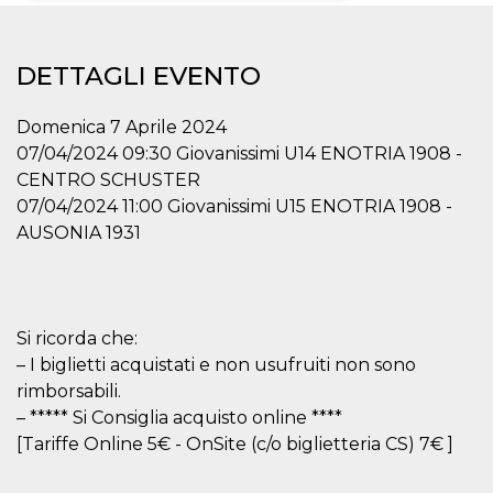
Necessari
Marketing
DETTAGLI EVENTO
I cookie strettamente necessari o tecnici sono
indispensabili al funzionamento del sito. I
servizi qui presenti non potranno funzionare
Domenica 7 Aprile 2024
senza.
07/04/2024 09:30 Giovanissimi U14 ENOTRIA 1908 -
Provider /
Nome
Scadenza
Descrizione
CENTRO SCHUSTER
Dominio
07/04/2024 11:00 Giovanissimi U15 ENOTRIA 1908 -
cf_clearance
1 anno
Clearance
Cloudflare,
Cookie from
AUSONIA 1931
Inc.
CloudFlare
.oooh.events
stores the proof
of challenge
passed. It is
used to no
longer issue a
Si ricorda che:
captcha or
jschallenge
– I biglietti acquistati e non usufruiti non sono
challenge if
present. It is
rimborsabili.
required to
reach origin
– ***** Si Consiglia acquisto online ****
server.
[Tariffe Online 5€ - OnSite (c/o biglietteria CS) 7€ ]
wordpress_test_cookie
Sessione
Cookie di
Automattic
Wordpress,
Inc.
verifica che il