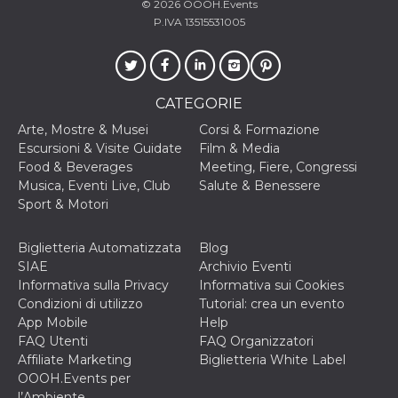
© 2026
OOOH.Events
o persistent
30 giorni
P.IVA 13515531005
datr
2 anni
Questo coo
Meta
identifica il
Platform Inc.
browser che
.facebook.com
connette a
Facebook. 
CATEGORIE
direttament
legato alla 
Arte, Mostre & Musei
Corsi & Formazione
Facebook
dell'utente.
Escursioni & Visite Guidate
Film & Media
Facebook s
Food & Beverages
Meeting, Fiere, Congressi
che viene
utilizzato p
Musica, Eventi Live, Club
Salute & Benessere
aiutare con 
Sport & Motori
sicurezza e a
di accesso
sospette, in
particolare p
Biglietteria Automatizzata
Blog
rilevamento
SIAE
Archivio Eventi
bot che ten
di accedere 
Informativa sulla Privacy
Informativa sui Cookies
servizio. F
Condizioni di utilizzo
Tutorial: crea un evento
afferma anc
il profilo
App Mobile
Help
comportame
FAQ Utenti
FAQ Organizzatori
associato a
ciascun coo
Affiliate Marketing
Biglietteria White Label
datr viene
OOOH.Events per
eliminato d
giorni. Que
l’Ambiente