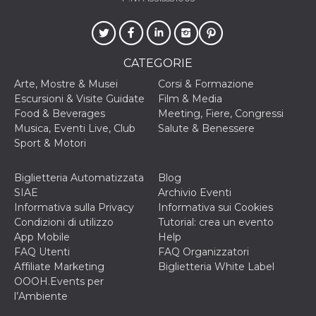
o persistent
30 giorni
datr
2 anni
Questo coo
Meta
identifica il
Platform Inc.
browser che
.facebook.com
CATEGORIE
connette a
Facebook. 
Arte, Mostre & Musei
Corsi & Formazione
direttament
legato alla 
Escursioni & Visite Guidate
Film & Media
Facebook
Food & Beverages
Meeting, Fiere, Congressi
dell'utente.
Facebook s
Musica, Eventi Live, Club
Salute & Benessere
che viene
Sport & Motori
utilizzato p
aiutare con 
sicurezza e a
di accesso
Biglietteria Automatizzata
Blog
sospette, in
SIAE
Archivio Eventi
particolare p
rilevamento
Informativa sulla Privacy
Informativa sui Cookies
bot che ten
Condizioni di utilizzo
Tutorial: crea un evento
di accedere 
servizio. F
App Mobile
Help
afferma anc
FAQ Utenti
FAQ Organizzatori
il profilo
comportame
Affiliate Marketing
Biglietteria White Label
associato a
OOOH.Events per
ciascun coo
datr viene
l’Ambiente
eliminato d
giorni. Que