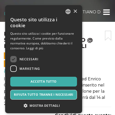
×
ENRICO GABRIELLI E SEBASTIANO DE GENN
Questo sito utilizza i
ITALIAN
cookie
ENGLISH
ENRICO GABRIELLI E
Questo sito utilizza i cookie per funzionare
regolarmente. Come previsto dalla
SEBASTIANO DE GENNARO @
SPANISH
normativa europea, dobbiamo chiederti il
NINFEO VILLA DEI QUINTILI
consenso.
Leggi di più
14 OTTOBRE 2022 - 21:00
NECESSARI
VENDITE ONLINE TERMINATE
MARKETING
Musica, Eventi Live, Club
Il concerto di Sebastiano De Gennaro ed Enrico
ACCETTA TUTTO
Gabrielli al Ninfeo di Villa dei Quintili è inserito nel
progetto speciale Su:ggestiva in cartellone per la
RIFIUTA TUTTO TRANNE I NECESSARI
prossima #BiennaleMArteLive che si terrà dal 14 al
23 ottobre a Roma e nel Lazio.
MOSTRA DETTAGLI