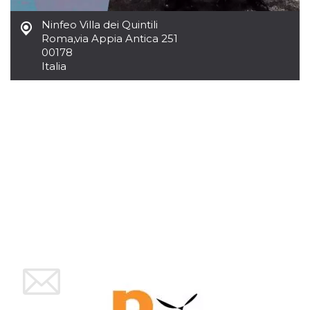
mese
viene
m.stripe.com
generalmente
utilizzato per le
Ninfeo Villa dei Quintili
prestazioni e
Roma
,
via Appia Antica 251
l'ottimizzazione
dei servizi di
00178
elaborazione
Italia
dei pagamenti,
facilitando la
memorizzazione
dei contenuti
sul browser per
rendere le
pagine più
veloci.
CookieScriptConsent
4
Questo cookie
CookieScript
settimane
viene utilizzato
oooh.events
2 giorni
dal servizio
Cookie-
Script.com per
ricordare le
preferenze di
consenso sui
cookie dei
visitatori. È
necessario che il
banner dei
cookie di
Cookie-
Script.com
funzioni