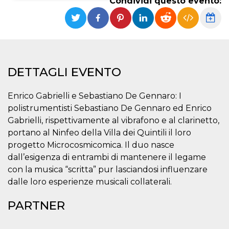
Condividi questo evento:
Necessari
Marketing
I cookie strettamente necessari o tecnici sono
indispensabili al funzionamento del sito. I
servizi qui presenti non potranno funzionare
senza.
DETTAGLI EVENTO
Provider /
Nome
Scadenza
Descrizione
Dominio
Enrico Gabrielli e Sebastiano De Gennaro: I
cf_clearance
1 anno
Clearance
Cloudflare,
Cookie from
polistrumentisti Sebastiano De Gennaro ed Enrico
Inc.
CloudFlare
.oooh.events
Gabrielli, rispettivamente al vibrafono e al clarinetto,
stores the proof
of challenge
portano al Ninfeo della Villa dei Quintili il loro
passed. It is
used to no
progetto Microcosmicomica. Il duo nasce
longer issue a
dall’esigenza di entrambi di mantenere il legame
captcha or
jschallenge
con la musica “scritta” pur lasciandosi influenzare
challenge if
present. It is
dalle loro esperienze musicali collaterali.
required to
reach origin
server.
PARTNER
wordpress_test_cookie
Sessione
Cookie di
Automattic
Wordpress,
Inc.
verifica che il