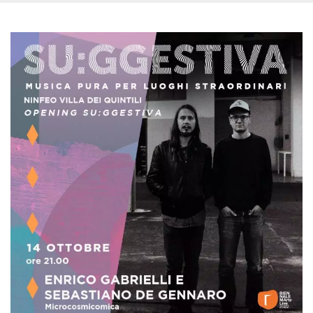
.oooh.events
browser accetti i
cookie.
PHPSESSID
Sessione
Cookie
PHP.net
generato da
oooh.events
applicazioni
basate sul
linguaggio PHP.
Si tratta di un
identificatore
generico
utilizzato per
mantenere le
variabili di
sessione utente.
Normalmente è
un numero
generato in
modo casuale, il
modo in cui
viene utilizzato
può essere
specifico per il
sito, ma un
buon esempio è
mantenere uno
stato di accesso
per un utente
tra le pagine.
m
1 anno 1
Questo cookie
Stripe