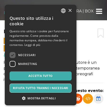
×
ERA | BOX
Questo sito utilizza i
ITALIAN
cookie
ENGLISH
ERA | BOX
Questo sito utilizza i cookie per funzionare
regolarmente. Come previsto dalla
SPANISH
normativa europea, dobbiamo chiederti il
17 GENNAIO 2026 - 15:00
consenso.
Leggi di più
VENDITE ONLINE TERMINATE
NECESSARI
Musica, Eventi Live, Club
PILLOLE somministrazioni di danza d'autore è un
MARKETING
piccolo festival itinerante di danza contemporanea
che ospita spettacoli di compagnie e coreografi
ACCETTA TUTTO
italiani.
RIFIUTA TUTTO TRANNE I NECESSARI
Condividi questo evento:
MOSTRA DETTAGLI