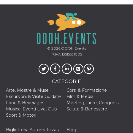
o persistent
30 giorni
datr
2 anni
Questo coo
Meta
identifica il
Platform Inc.
browser che
.facebook.com
connette a
Facebook. 
direttament
legato alla 
Facebook
© 2026
OOOH.Events
dell'utente.
Facebook s
P.IVA 13515531005
che viene
utilizzato p
aiutare con 
sicurezza e a
di accesso
sospette, in
CATEGORIE
particolare p
rilevamento
Arte, Mostre & Musei
Corsi & Formazione
bot che ten
di accedere 
Escursioni & Visite Guidate
Film & Media
servizio. F
Food & Beverages
Meeting, Fiere, Congressi
afferma anc
il profilo
Musica, Eventi Live, Club
Salute & Benessere
comportame
Sport & Motori
associato a
ciascun coo
datr viene
eliminato d
Biglietteria Automatizzata
Blog
giorni. Que