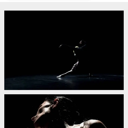
Necessari
Marketing
I cookie strettamente necessari o tecnici sono
indispensabili al funzionamento del sito. I
servizi qui presenti non potranno funzionare
senza.
Provider /
Nome
Scadenza
Descrizione
Dominio
cf_clearance
1 anno
Clearance
Cloudflare,
Cookie from
Inc.
CloudFlare
.oooh.events
stores the proof
of challenge
passed. It is
used to no
longer issue a
captcha or
jschallenge
challenge if
present. It is
required to
reach origin
server.
wordpress_test_cookie
Sessione
Cookie di
Automattic
Wordpress,
Inc.
verifica che il