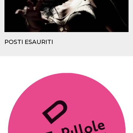
.oooh.events
browser accetti i
cookie.
PHPSESSID
Sessione
Cookie
PHP.net
generato da
oooh.events
applicazioni
basate sul
linguaggio PHP.
Si tratta di un
POSTI ESAURITI
identificatore
generico
utilizzato per
mantenere le
variabili di
sessione utente.
Normalmente è
un numero
generato in
modo casuale, il
modo in cui
viene utilizzato
può essere
specifico per il
sito, ma un
buon esempio è
mantenere uno
stato di accesso
per un utente
tra le pagine.
m
1 anno 1
Questo cookie
Stripe