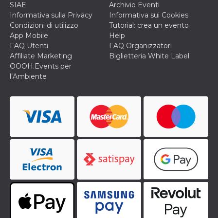
SIAE
Archivio Eventi
cookie viene
anche trami
Informativa sulla Privacy
Informativa sui Cookies
piace e altri
Condizioni di utilizzo
Tutorial: crea un evento
pulsanti e t
Facebook
App Mobile
Help
posizionati 
FAQ Utenti
FAQ Organizzatori
molti siti W
diversi.
Affiliate Marketing
Biglietteria White Label
OOOH.Events per
dpr
.facebook.com
1
permette di
settimana
controllare 
l’Ambiente
funzione “S
su Facebook
pulsante “M
piace”, rac
le impostaz
della lingua
permettono
condividere
pagina.
fr
3 mesi
Contiene la
Meta
combinazio
Platform Inc.
ID univoco 
.facebook.com
browser e
dell'utente,
utilizzata pe
pubblicità m
oo
5 anni
consente
Meta
all'utente di
Platform Inc.