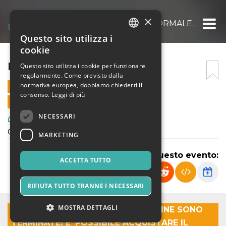
×
ERA NORMALE…
Questo sito utilizza i
ITALIAN
cookie
ENGLISH
ERA NORMALE…
Questo sito utilizza i cookie per funzionare
regolarmente. Come previsto dalla
SPANISH
normativa europea, dobbiamo chiederti il
9 DICEMBRE 2022 - 21:00
consenso.
Leggi di più
VENDITE ONLINE TERMINATE
NECESSARI
Arte, Mostre & Musei
Oratorio in canti.
MARKETING
Condividi questo evento:
ACCETTA TUTTO
RIFIUTA TUTTO TRANNE I NECESSARI
MOSTRA DETTAGLI
SIAMO SPIACENTI LE VENDITE ONLINE SONO
TERMINATE! E' POSSIBILE ACQUISTARE IL