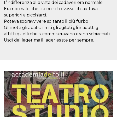
.oooh.events
L’indifferenza alla vista dei cadaveri era normale
browser accetti i
cookie.
Era normale che tra noi si trovasse chi aiutava i
superiori a picchiarci.
PHPSESSID
Sessione
Cookie
PHP.net
generato da
oooh.events
Poteva sopravvivere soltanto il più furbo
applicazioni
basate sul
Gli inetti gli apatici i miti gli agitati gli inadatti gli
linguaggio PHP.
Si tratta di un
afflitti quelli che si commiseravano erano schiacciati
identificatore
Uscii dal lager ma il lager esiste per sempre.
generico
utilizzato per
mantenere le
variabili di
sessione utente.
Normalmente è
un numero
generato in
modo casuale, il
modo in cui
viene utilizzato
può essere
specifico per il
sito, ma un
buon esempio è
mantenere uno
stato di accesso
per un utente
tra le pagine.
m
1 anno 1
Questo cookie
Stripe