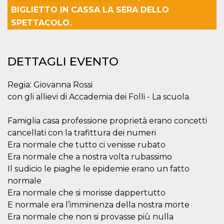
BIGLIETTO IN CASSA LA SERA DELLO
Necessari
Marketing
SPETTACOLO.
I cookie strettamente necessari o tecnici sono
indispensabili al funzionamento del sito. I
servizi qui presenti non potranno funzionare
DETTAGLI EVENTO
senza.
Provider /
Nome
Scadenza
Descrizione
Dominio
Regia: Giovanna Rossi
con gli allievi di Accademia dei Folli - La scuola.
cf_clearance
1 anno
Clearance
Cloudflare,
Cookie from
Inc.
CloudFlare
.oooh.events
stores the proof
Famiglia casa professione proprietà erano concetti
of challenge
cancellati con la trafittura dei numeri
passed. It is
used to no
Era normale che tutto ci venisse rubato
longer issue a
captcha or
Era normale che a nostra volta rubassimo
jschallenge
challenge if
Il sudicio le piaghe le epidemie erano un fatto
present. It is
normale
required to
reach origin
Era normale che si morisse dappertutto
server.
E normale era l’imminenza della nostra morte
wordpress_test_cookie
Sessione
Cookie di
Automattic
Era normale che non si provasse più nulla
Wordpress,
Inc.
verifica che il