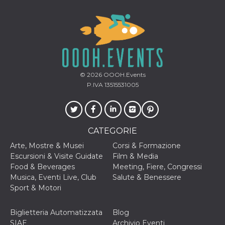
cookie viene
anche trami
piace e altri
pulsanti e t
Facebook
posizionati 
molti siti W
diversi.
dpr
.facebook.com
1
permette di
© 2026
OOOH.Events
settimana
controllare 
funzione “S
P.IVA 13515531005
su Facebook
pulsante “M
piace”, rac
le impostaz
della lingua
permettono
CATEGORIE
condividere
pagina.
Arte, Mostre & Musei
Corsi & Formazione
fr
3 mesi
Contiene la
Meta
Escursioni & Visite Guidate
Film & Media
combinazio
Platform Inc.
Food & Beverages
Meeting, Fiere, Congressi
ID univoco 
.facebook.com
browser e
Musica, Eventi Live, Club
Salute & Benessere
dell'utente,
Sport & Motori
utilizzata pe
pubblicità m
oo
5 anni
consente
Biglietteria Automatizzata
Blog
Meta
all'utente di
Platform Inc.
SIAE
Archivio Eventi