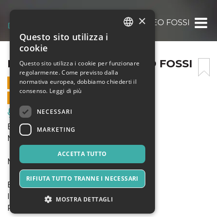
×
ERICA PICCOTTI / MATTEO FOSSI
Questo sito utilizza i
ITALIAN
cookie
ENGLISH
ERICA PICCOTTI / MATTEO FOSSI
Questo sito utilizza i cookie per funzionare
regolarmente. Come previsto dalla
SPANISH
normativa europea, dobbiamo chiederti il
25 MARZO 2023 - 20:30
consenso.
Leggi di più
VENDITE ONLINE TERMINATE
NECESSARI
Musica, Eventi Live, Club
Erica Piccotti - violoncello
MARKETING
Matteo Fossi - pianoforte
ACCETTA TUTTO
Musiche di Brahms, Webern, Sciarrino
RIFIUTA TUTTO TRANNE I NECESSARI
Biglietteria online:
Intero € 8,50
MOSTRA DETTAGLI
Ridotto € 3,80