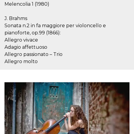
mese
viene
m.stripe.com
Melencolia 1 (1980)
generalmente
utilizzato per le
prestazioni e
l'ottimizzazione
J. Brahms
dei servizi di
Sonata n.2 in fa maggiore per violoncello e
elaborazione
dei pagamenti,
pianoforte, op.99 (1866):
facilitando la
memorizzazione
Allegro vivace
dei contenuti
Adagio affettuoso
sul browser per
rendere le
Allegro passionato – Trio
pagine più
veloci.
Allegro molto
CookieScriptConsent
4
Questo cookie
CookieScript
settimane
viene utilizzato
oooh.events
2 giorni
dal servizio
Cookie-
Script.com per
ricordare le
preferenze di
consenso sui
cookie dei
visitatori. È
necessario che il
banner dei
cookie di
Cookie-
Script.com
funzioni