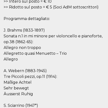
.oooh.events
>> Intero sul posto = € 10
browser accetti i
>> Ridotto sul posto = € 5 (Soci AdM sottoscrittori)
cookie.
PHPSESSID
Sessione
Cookie
PHP.net
generato da
oooh.events
Programma dettagliato:
applicazioni
basate sul
linguaggio PHP.
J. Brahms (1833-1897)
Si tratta di un
identificatore
Sonata n.1 in mi minore per violoncello e pianoforte,
generico
utilizzato per
op.38 (1862-65):
mantenere le
Allegro non troppo
variabili di
sessione utente.
Allegretto quasi Menuetto – Trio
Normalmente è
un numero
Allegro
generato in
modo casuale, il
modo in cui
A. Webern (1883-1945)
viene utilizzato
può essere
Tre Piccoli pezzi, op.11 (1914):
specifico per il
sito, ma un
Mäßige Achtel
buon esempio è
Sehr bewegt
mantenere uno
stato di accesso
Äusserst Ruhig
per un utente
tra le pagine.
S. Sciarrino (1947*)
m
1 anno 1
Questo cookie
Stripe